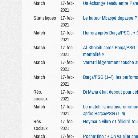
Match
17-feb-
Un échange tendu entre Pared
2021
Statistiques
17-feb-
Le buteur Mbappé dépasse P
2021
Match
17-feb-
Herrera après Barça/PSG : « On 
2021
Match
17-feb-
Al-Khelaïfi après Barça/PSG :
2021
mentalité »
Match
17-feb-
Verratti légèrement touché au
2021
Match
17-feb-
Barça/PSG (1-4), les performa
2021
Rés.
17-feb-
Di Maria était debout pour cél
sociaux
2021
Match
17-feb-
Le match, la maîtrise émotion
2021
après Barça/PSG (1-4)
Rés.
17-feb-
Neymar a vibré et félicité to
sociaux
2021
Match
17-feb-
Pochettino : « On va aller che