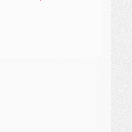
ercato
- Le PSG veut accélérer, Ferran Torres temporise
ercato
- Liverpool encore très loin du compte pour Barcola
LUNDI 03 AOÛT
atch
- Podcast CulturePSG : Mercato (Godts, Suzuki, Akliouche, Barcola, etc)
ercato
- L'Ajax attend bien plus de 45M pour Mika Godts
lub
- Quatre retours importants dans le groupe du PSG, et un plus discret
ercato
- Ayari file en Ligue 2
lub
- Le PSG s'associe avec un géant de la tech
ercato
- Vu d'Italie, le transfert de Suzuki au PSG est bien engagé
ercato
- Ferran Torres ne serait pas à vendre, mais...
urope
- Gros coup dur pour Aston Villa avant de croiser le PSG
DIMANCHE 02 AOÛT
ercato
- Le transfert de Kolo Muani à la Juventus est officiel
ercato
- [MAJ] Le PSG a fait une grosse offre à Parme pour Suzuki
ercato
- Le PSG a envoyé une première offre pour Mika Godts
lub
- Après Pacho, d'autres retours en vue
ercato
- Changement de dernière minute pour Kolo Muani
SAMEDI 01 AOÛT