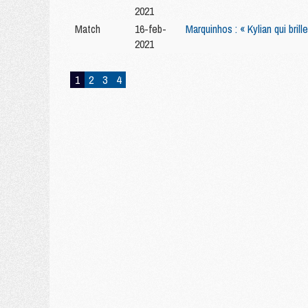
2021
Match
16-feb-
Marquinhos : « Kylian qui bril
2021
1
2
3
4