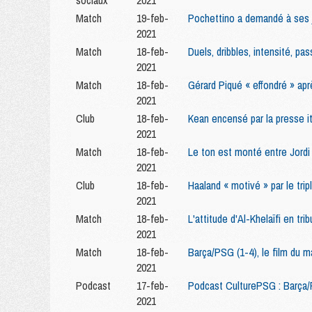
sociaux
2021
Match
19-feb-
Pochettino a demandé à ses j
2021
Match
18-feb-
Duels, dribbles, intensité, pa
2021
Match
18-feb-
Gérard Piqué « effondré » apr
2021
Club
18-feb-
Kean encensé par la presse i
2021
Match
18-feb-
Le ton est monté entre Jordi
2021
Club
18-feb-
Haaland « motivé » par le tri
2021
Match
18-feb-
L'attitude d'Al-Khelaïfi en tri
2021
Match
18-feb-
Barça/PSG (1-4), le film du 
2021
Podcast
17-feb-
Podcast CulturePSG : Barça/
2021