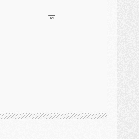
ercato
- L'agent de Mika Godts confirme un accord avec le PSG
lub
- Quels numéros de maillot pour Akliouche et Digne au PSG ?
atch
- Un hommage prévu lors de Brest/PSG
ercato
- Le PSG et le Barça ont rendez-vous pour Ferran Torres
ercato
- Guéla Doué dans les listes du PSG
ercato
- Le transfert de Mika Godts au PSG en bonne voie
VENDREDI 31 JUILLET
atch
- Un diffuseur annoncé pour les deux premiers matchs amicaux du PSG
ercato
- Le transfert d'Akliouche au PSG bouclé, le montant se précise
lub
- Un retour majeur dans le groupe du PSG
lub
- [MAJ] Ndjantou et deux jeunes du PSG annoncés dans un tournoi U21
ercato
- L'étonnante piste Suzuki confirmée et onéreuse
JEUDI 30 JUILLET
élections
- Ancelotti fait le ménage au Brésil mais veut garder Marquinhos
ercato
- Le statu quo du milieu du PSG se précise
lub
- Le PSG plutôt que la FIFA pour Al-Khelaïfi, poussé par l'UEFA ?
ercato
- Le PSG presserait Ferran Torres de se décider, deux pistes de secours
lub
- Déguisements, shopping, double scouting, Luis Campos dévoile ses méthodes