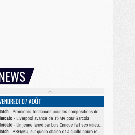
NEWS
VENDREDI 07 AOÛT
atch
- Premières tendances pour les compositions de PSG/MU
ercato
- Liverpool avance de 15 M€ pour Barcola
ercato
- Un jeune lancé par Luis Enrique fait ses adieux au PSG
atch
- PSG/MU, sur quelle chaine et à quelle heure regarder le match ?