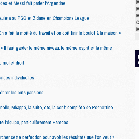
M
es et Messi fait parler l'Argentine
M
M
auleta au PSG et Zidane en Champions League
C
M
a fait la moitié du travail et on doit finir le boulot à la maison »
M
M
 « Il faut garder le même niveau, le même esprit et la même
M
M
 mollet droit
M
M
nces individuelles
E
ébrer les buts parisiens
P
C
nelle, Mbappé, la suite, etc, la conf' complète de Pochettino
D
M
ute l'équipe, particulièrement Paredes
M
M
rcher cette perfection pour avoir les résultats que l’on veut »