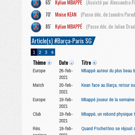
65'
Kylian
MBAPPÉ
(Assisté par Alessandro Fl
70'
Moise
KEAN
(Passe déc. de Leandro Pared
85'
Kylian
MBAPPÉ
(Passe déc. de Julian Drax
Article(s) #Barça-Paris SG
1
2
3
4
Thème
Date
Titre
Europe
26-feb-
Mbappé auteur du plus beau bu
2021
Match
20-feb-
Kean face au Barça, retour su
2021
Europe
19-feb-
Mbappé joueur de la semaine 
2021
Club
19-feb-
Mbappé, un rebond physique tr
2021
Rés.
19-feb-
Quand Pochettino se réjouit d