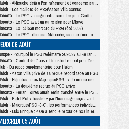
atch
- Akliouche déjà à l'entraînement et concerné par PSG/MU ?
atch
- Les maillots de PSG/Aston Villa connus
ercato
- Le PSG va augmenter son offre pour Godts
ercato
- Le PSG avait un autre plan pour Mbaye
ercato
- Le tableau mercato du PSG (été 2026)
ercato
- Le PSG officialise Akliouche, sa deuxième recrue de l’été
JEUDI 06 AOÛT
urope
- Pourquoi le PSG redémarre 2026/27 au 4e rang du coefficient UEFA
ercato
- Contrat de 7 ans et transfert record pour Diomandé loin du PSG
lub
- Du repos supplémentaire pour Hakimi
atch
- Aston Villa privé de sa recrue record face au PSG
atch
- Ndjantou après Majorque/PSG : « Je ne me mets pas de plafond »
ercato
- La deuxième recrue du PSG arrive
ercato
- Ferran Torres aurait enfin tranché entre le PSG et le Barça
atch
- Rafel Pol « touché » par l'hommage reçu avant Majorque/PSG
atch
- Majorque/PSG (3-0), les performances individuelles
atch
- Luis Enrique : « On attend le retour de nos internationaux »
MERCREDI 05 AOÛT