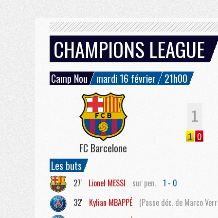
CHAMPIONS LEAGUE
Camp Nou
mardi 16 février
21h00
1
1
0
FC Barcelone
Les buts
27'
Lionel
MESSI
sur pen.
1 - 0
32'
Kylian
MBAPPÉ
(Passe déc. de Marco Verr