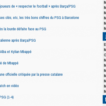
M
oueurs de « respecter le football » après Barça/PSG
M
M
sses clés, etc, les très bons chiffres du PSG à Barcelone
M
M
M
ès la lourde défaite face au PSG
talienne après Barça/PSG
E
M
 Alba et Kylian Mbappé
C
M
plé de Mbappé
M
M
bune officielle critiquée par la presse catalane
M
M
match en vidéo
M
M
PSG (1-4)