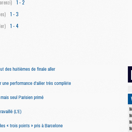
orenzi)
1 - 2
es)
1 - 3
ler)
1 - 4
t des huitièmes de finale aller
r une performance d'ailier très complète
mais seul Parisien primé
M
availlé (L’E)
M
M
es « trois points » pris à Barcelone
M