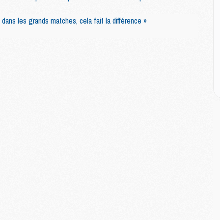
M
M
le dans les grands matches, cela fait la différence »
M
M
C
M
C
M
M
E
M
M
M
C
M