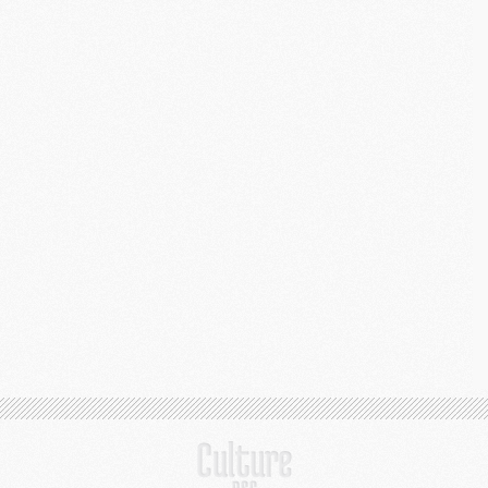
M
C
M
M
M
M
M
M
C
C
M
S
M
C
M
C