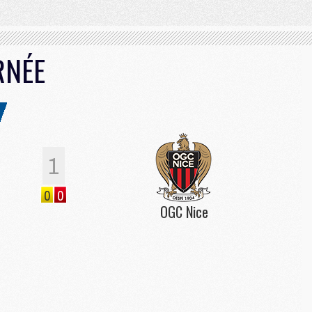
RNÉE
1
0
0
OGC Nice