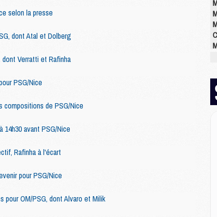
M
e selon la presse
M
M
C
SG, dont Atal et Dolberg
M
M
dont Verratti et Rafinha
M
M
 pour PSG/Nice
M
M
es compositions de PSG/Nice
M
 à 14h30 avant PSG/Nice
E
ctif, Rafinha à l'écart
P
C
D
 revenir pour PSG/Nice
M
M
ins pour OM/PSG, dont Alvaro et Milik
M