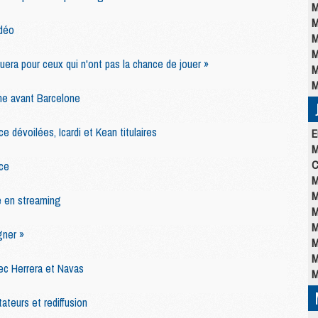
M
M
idéo
M
M
uera pour ceux qui n'ont pas la chance de jouer »
M
M
che avant Barcelone
 dévoilées, Icardi et Kean titulaires
E
M
C
ce
M
M
 en streaming
M
M
gner »
M
M
ec Herrera et Navas
M
ateurs et rediffusion