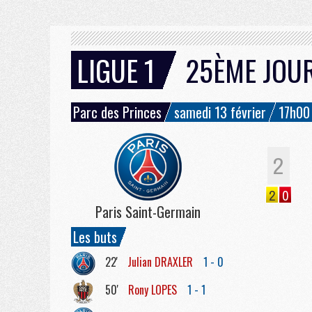
LIGUE 1
25ÈME JOU
Parc des Princes
samedi 13 février
17h00
2
2
0
Paris Saint-Germain
Les buts
22'
Julian
DRAXLER
1 - 0
50'
Rony
LOPES
1 - 1