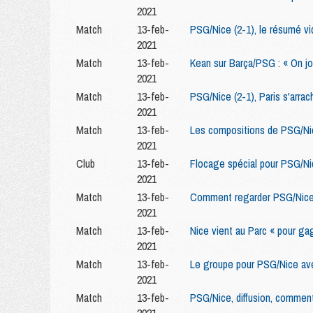
2021
Match
13-feb-
PSG/Nice (2-1), le résumé v
2021
Match
13-feb-
Kean sur Barça/PSG : « On jo
2021
Match
13-feb-
PSG/Nice (2-1), Paris s'arra
2021
Match
13-feb-
Les compositions de PSG/Nice
2021
Club
13-feb-
Flocage spécial pour PSG/Ni
2021
Match
13-feb-
Comment regarder PSG/Nice
2021
Match
13-feb-
Nice vient au Parc « pour ga
2021
Match
13-feb-
Le groupe pour PSG/Nice av
2021
Match
13-feb-
PSG/Nice, diffusion, comment