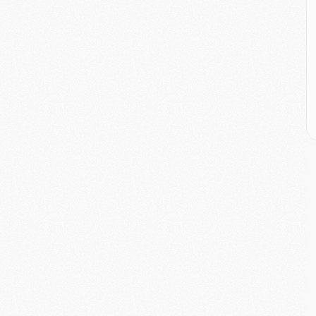
M
M
M
M
C
M
C
M
M
E
M
M
M
C
M