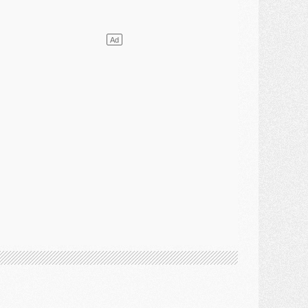
ercato
- L'agent de Mika Godts confirme un accord avec le PSG
lub
- Quels numéros de maillot pour Akliouche et Digne au PSG ?
atch
- Un hommage prévu lors de Brest/PSG
ercato
- Le PSG et le Barça ont rendez-vous pour Ferran Torres
ercato
- Guéla Doué dans les listes du PSG
ercato
- Le transfert de Mika Godts au PSG en bonne voie
VENDREDI 31 JUILLET
atch
- Un diffuseur annoncé pour les deux premiers matchs amicaux du PSG
ercato
- Le transfert d'Akliouche au PSG bouclé, le montant se précise
lub
- Un retour majeur dans le groupe du PSG
lub
- [MAJ] Ndjantou et deux jeunes du PSG annoncés dans un tournoi U21
ercato
- L'étonnante piste Suzuki confirmée et onéreuse
JEUDI 30 JUILLET
élections
- Ancelotti fait le ménage au Brésil mais veut garder Marquinhos
ercato
- Le statu quo du milieu du PSG se précise
lub
- Le PSG plutôt que la FIFA pour Al-Khelaïfi, poussé par l'UEFA ?
ercato
- Le PSG presserait Ferran Torres de se décider, deux pistes de secours
lub
- Déguisements, shopping, double scouting, Luis Campos dévoile ses méthodes