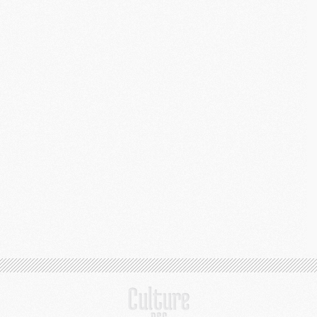
M
C
M
M
M
M
M
M
C
C
M
S
M
C
M
C