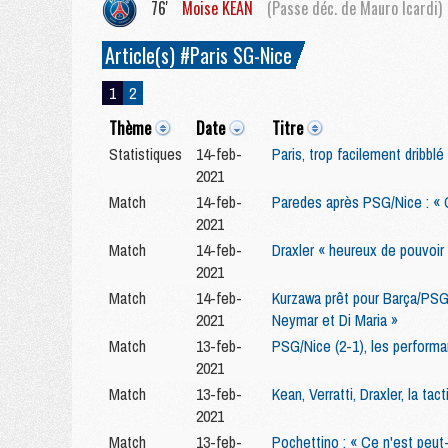
76'
Moise
KEAN
(Passe déc. de Mauro Icardi)
Article(s) #Paris SG-Nice
1
2
Thème
Date
Titre
Statistiques
14-feb-
Paris, trop facilement dribblé
2021
Match
14-feb-
Paredes après PSG/Nice : « O
2021
Match
14-feb-
Draxler « heureux de pouvoir 
2021
Match
14-feb-
Kurzawa prêt pour Barça/PSG 
2021
Neymar et Di Maria »
Match
13-feb-
PSG/Nice (2-1), les performa
2021
Match
13-feb-
Kean, Verratti, Draxler, la t
2021
Match
13-feb-
Pochettino : « Ce n'est peut