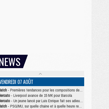
NEWS
VENDREDI 07 AOÛT
atch
- Premières tendances pour les compositions de PSG/MU
ercato
- Liverpool avance de 15 M€ pour Barcola
ercato
- Un jeune lancé par Luis Enrique fait ses adieux au PSG
atch
- PSG/MU, sur quelle chaine et à quelle heure regarder le match ?