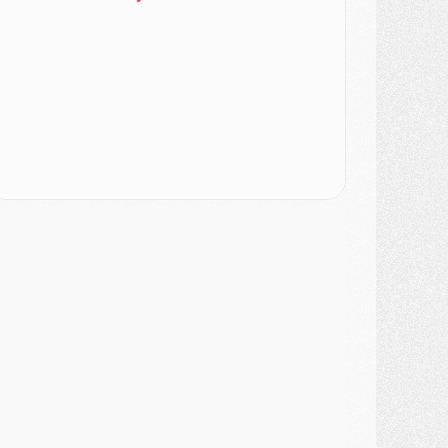
ercato
- Le PSG veut accélérer, Ferran Torres temporise
ercato
- Liverpool encore très loin du compte pour Barcola
LUNDI 03 AOÛT
atch
- Podcast CulturePSG : Mercato (Godts, Suzuki, Akliouche, Barcola, etc)
ercato
- L'Ajax attend bien plus de 45M pour Mika Godts
lub
- Quatre retours importants dans le groupe du PSG, et un plus discret
ercato
- Ayari file en Ligue 2
lub
- Le PSG s'associe avec un géant de la tech
ercato
- Vu d'Italie, le transfert de Suzuki au PSG est bien engagé
ercato
- Ferran Torres ne serait pas à vendre, mais...
urope
- Gros coup dur pour Aston Villa avant de croiser le PSG
DIMANCHE 02 AOÛT
ercato
- Le transfert de Kolo Muani à la Juventus est officiel
ercato
- [MAJ] Le PSG a fait une grosse offre à Parme pour Suzuki
ercato
- Le PSG a envoyé une première offre pour Mika Godts
lub
- Après Pacho, d'autres retours en vue
ercato
- Changement de dernière minute pour Kolo Muani
SAMEDI 01 AOÛT