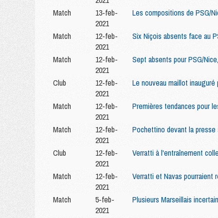
2021
Match
13-feb-
Les compositions de PSG/Nic
2021
Match
12-feb-
Six Niçois absents face au P
2021
Match
12-feb-
Sept absents pour PSG/Nice, 
2021
Club
12-feb-
Le nouveau maillot inauguré
2021
Match
12-feb-
Premières tendances pour l
2021
Match
12-feb-
Pochettino devant la presse
2021
Club
12-feb-
Verratti à l'entraînement colle
2021
Match
12-feb-
Verratti et Navas pourraient
2021
Match
5-feb-
Plusieurs Marseillais incerta
2021