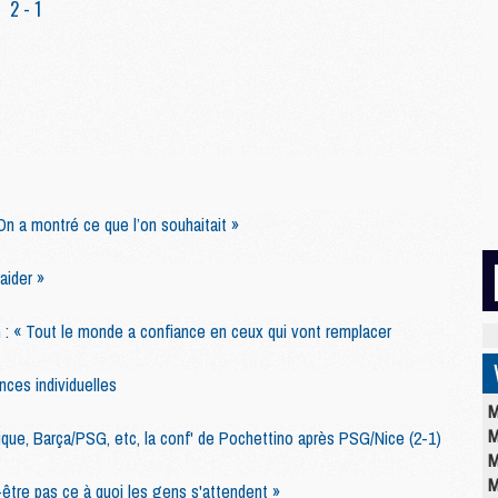
2 - 1
n a montré ce que l’on souhaitait »
aider »
: « Tout le monde a confiance en ceux qui vont remplacer
nces individuelles
M
M
actique, Barça/PSG, etc, la conf' de Pochettino après PSG/Nice (2-1)
M
M
-être pas ce à quoi les gens s'attendent »