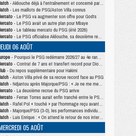
atch
- Akliouche déjà à l'entraînement et concerné par PSG/MU ?
atch
- Les maillots de PSG/Aston Villa connus
ercato
- Le PSG va augmenter son offre pour Godts
ercato
- Le PSG avait un autre plan pour Mbaye
ercato
- Le tableau mercato du PSG (été 2026)
ercato
- Le PSG officialise Akliouche, sa deuxième recrue de l’été
JEUDI 06 AOÛT
urope
- Pourquoi le PSG redémarre 2026/27 au 4e rang du coefficient UEFA
ercato
- Contrat de 7 ans et transfert record pour Diomandé loin du PSG
lub
- Du repos supplémentaire pour Hakimi
atch
- Aston Villa privé de sa recrue record face au PSG
atch
- Ndjantou après Majorque/PSG : « Je ne me mets pas de plafond »
ercato
- La deuxième recrue du PSG arrive
ercato
- Ferran Torres aurait enfin tranché entre le PSG et le Barça
atch
- Rafel Pol « touché » par l'hommage reçu avant Majorque/PSG
atch
- Majorque/PSG (3-0), les performances individuelles
atch
- Luis Enrique : « On attend le retour de nos internationaux »
MERCREDI 05 AOÛT