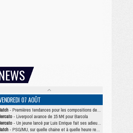
NEWS
VENDREDI 07 AOÛT
atch
- Premières tendances pour les compositions de PSG/MU
ercato
- Liverpool avance de 15 M€ pour Barcola
ercato
- Un jeune lancé par Luis Enrique fait ses adieux au PSG
atch
- PSG/MU, sur quelle chaine et à quelle heure regarder le match ?