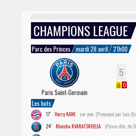
CHAMPIONS LEAGUE
Parc des Princes
mardi 28 avril
21h00
5
0
0
Paris Saint-Germain
Les buts
17'
Harry
KANE
sur pen. (Provoqué par Luis Di
24'
Khvicha
KVARATSKHELIA
(Passe déc. de D