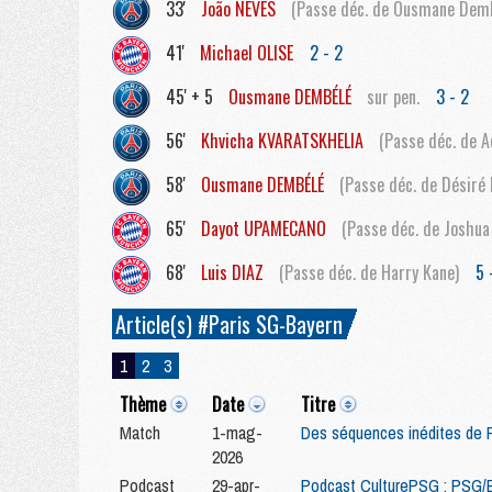
33'
João
NEVES
(Passe déc. de Ousmane Demb
41'
Michael
OLISE
2 - 2
45' + 5
Ousmane
DEMBÉLÉ
sur pen.
3 - 2
56'
Khvicha
KVARATSKHELIA
(Passe déc. de A
58'
Ousmane
DEMBÉLÉ
(Passe déc. de Désiré 
65'
Dayot
UPAMECANO
(Passe déc. de Joshu
68'
Luis
DIAZ
(Passe déc. de Harry Kane)
5 
Article(s) #Paris SG-Bayern
1
2
3
Thème
Date
Titre
Match
1-mag-
Des séquences inédites de P
2026
Podcast
29-apr-
Podcast CulturePSG : PSG/B