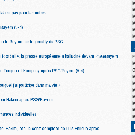
M
M
kimi, pas pour les autres
M
M
Bayern (5-4)
M
M
e le Bayern sur le penalty du PSG
u football », la presse européenne a halluciné devant PSG/Bayern
E
M
C
is Enrique et Kompany après PSG/Bayern (5-4)
M
M
auquel j'ai participé dans ma vie »
M
M
pour Hakimi après PSG/Bayern
M
M
mances individuelles
M
hme, Hakimi, etc, la conf' complète de Luis Enrique après