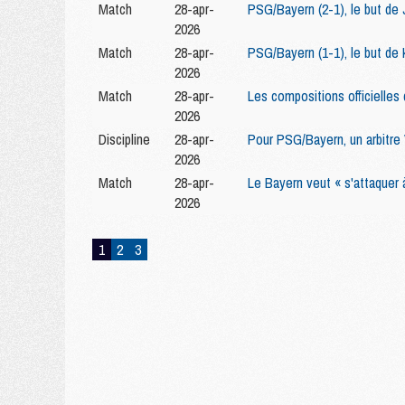
Match
28-apr-
PSG/Bayern (2-1), le but de
2026
Match
28-apr-
PSG/Bayern (1-1), le but de 
2026
Match
28-apr-
Les compositions officielles
2026
Discipline
28-apr-
Pour PSG/Bayern, un arbitr
2026
Match
28-apr-
Le Bayern veut « s'attaquer
2026
1
2
3