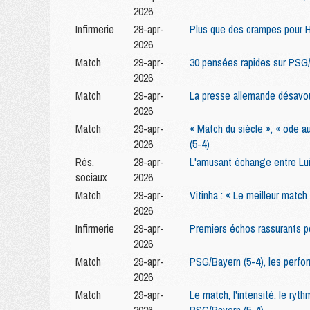
2026
Infirmerie
29-apr-
Plus que des crampes pour Ha
2026
Match
29-apr-
30 pensées rapides sur PSG/
2026
Match
29-apr-
La presse allemande désavou
2026
Match
29-apr-
« Match du siècle », « ode a
2026
(5-4)
Rés.
29-apr-
L'amusant échange entre Lu
sociaux
2026
Match
29-apr-
Vitinha : « Le meilleur match 
2026
Infirmerie
29-apr-
Premiers échos rassurants 
2026
Match
29-apr-
PSG/Bayern (5-4), les perfor
2026
Match
29-apr-
Le match, l'intensité, le ryt