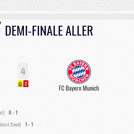
DEMI-FINALE ALLER
4
0
0
FC Bayern Munich
az)
0 - 1
ésiré Doué)
1 - 1