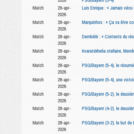
2026
PSG/Bayern (5-4)
Match
29-apr-
Luis Enrique : « Jamais vécu
2026
Match
28-apr-
Marquinhos : « Ça va être c
2026
Match
28-apr-
Dembélé : « Contents du résul
2026
Match
28-apr-
Kvaratskhelia stellaire, Men
2026
Match
28-apr-
PSG/Bayern (5-4), le résumé
2026
Match
28-apr-
PSG/Bayern (5-4), une victoi
2026
Match
28-apr-
PSG/Bayern (5-2), le deuxi
2026
Match
28-apr-
PSG/Bayern (4-2), le deuxiè
2026
Match
28-apr-
PSG/Bayern (3-2), le but de
2026