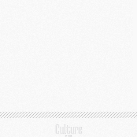
M
C
M
M
M
M
M
M
C
C
M
S
M
C
M
C