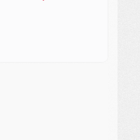
ercato
- Le PSG veut accélérer, Ferran Torres temporise
ercato
- Liverpool encore très loin du compte pour Barcola
LUNDI 03 AOÛT
atch
- Podcast CulturePSG : Mercato (Godts, Suzuki, Akliouche, Barcola, etc)
ercato
- L'Ajax attend bien plus de 45M pour Mika Godts
lub
- Quatre retours importants dans le groupe du PSG, et un plus discret
ercato
- Ayari file en Ligue 2
lub
- Le PSG s'associe avec un géant de la tech
ercato
- Vu d'Italie, le transfert de Suzuki au PSG est bien engagé
ercato
- Ferran Torres ne serait pas à vendre, mais...
urope
- Gros coup dur pour Aston Villa avant de croiser le PSG
DIMANCHE 02 AOÛT
ercato
- Le transfert de Kolo Muani à la Juventus est officiel
ercato
- [MAJ] Le PSG a fait une grosse offre à Parme pour Suzuki
ercato
- Le PSG a envoyé une première offre pour Mika Godts
lub
- Après Pacho, d'autres retours en vue
ercato
- Changement de dernière minute pour Kolo Muani
SAMEDI 01 AOÛT