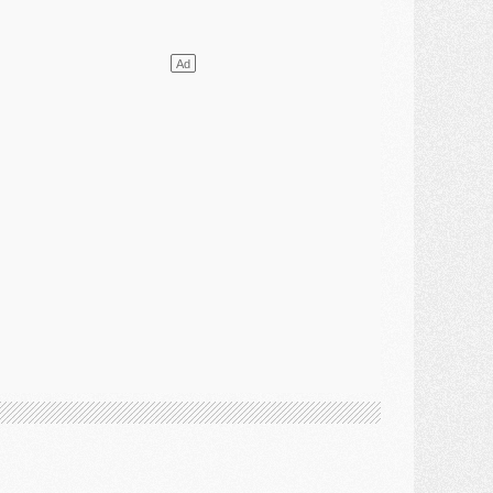
ercato
- L'agent de Mika Godts confirme un accord avec le PSG
lub
- Quels numéros de maillot pour Akliouche et Digne au PSG ?
atch
- Un hommage prévu lors de Brest/PSG
ercato
- Le PSG et le Barça ont rendez-vous pour Ferran Torres
ercato
- Guéla Doué dans les listes du PSG
ercato
- Le transfert de Mika Godts au PSG en bonne voie
VENDREDI 31 JUILLET
atch
- Un diffuseur annoncé pour les deux premiers matchs amicaux du PSG
ercato
- Le transfert d'Akliouche au PSG bouclé, le montant se précise
lub
- Un retour majeur dans le groupe du PSG
lub
- [MAJ] Ndjantou et deux jeunes du PSG annoncés dans un tournoi U21
ercato
- L'étonnante piste Suzuki confirmée et onéreuse
JEUDI 30 JUILLET
élections
- Ancelotti fait le ménage au Brésil mais veut garder Marquinhos
ercato
- Le statu quo du milieu du PSG se précise
lub
- Le PSG plutôt que la FIFA pour Al-Khelaïfi, poussé par l'UEFA ?
ercato
- Le PSG presserait Ferran Torres de se décider, deux pistes de secours
lub
- Déguisements, shopping, double scouting, Luis Campos dévoile ses méthodes