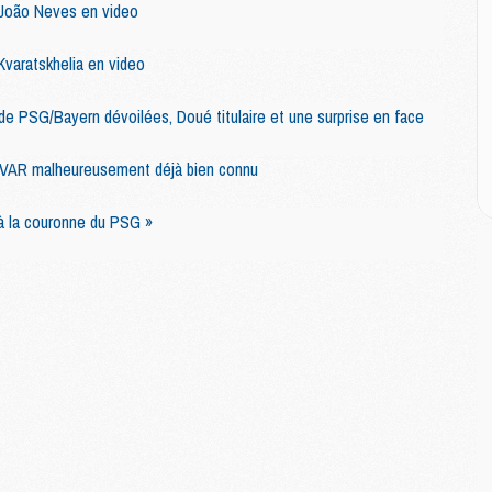
M
 João Neves en video
M
Kvaratskhelia en video
M
 de PSG/Bayern dévoilées, Doué titulaire et une surprise en face
M
C
e VAR malheureusement déjà bien connu
M
C
M
 à la couronne du PSG »
M
E
M
M
M
C
M