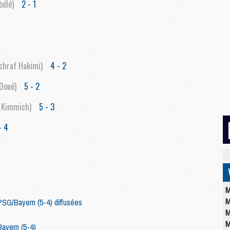
élé)
2 - 1
chraf Hakimi)
4 - 2
Doué)
5 - 2
a Kimmich)
5 - 3
- 4
M
M
SG/Bayern (5-4) diffusées
M
M
ayern (5-4)