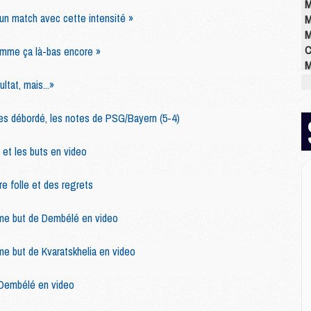
M
 un match avec cette intensité »
M
M
C
omme ça là-bas encore »
M
M
tat, mais...»
M
M
des débordé, les notes de PSG/Bayern (5-4)
M
M
 et les buts en video
M
re folle et des regrets
E
ème but de Dembélé en video
P
C
D
me but de Kvaratskhelia en video
M
M
 Dembélé en video
M