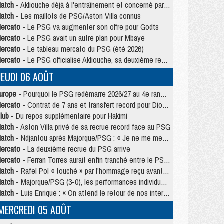
atch
- Akliouche déjà à l'entraînement et concerné par PSG/MU ?
atch
- Les maillots de PSG/Aston Villa connus
ercato
- Le PSG va augmenter son offre pour Godts
ercato
- Le PSG avait un autre plan pour Mbaye
ercato
- Le tableau mercato du PSG (été 2026)
ercato
- Le PSG officialise Akliouche, sa deuxième recrue de l’été
JEUDI 06 AOÛT
urope
- Pourquoi le PSG redémarre 2026/27 au 4e rang du coefficient UEFA
ercato
- Contrat de 7 ans et transfert record pour Diomandé loin du PSG
lub
- Du repos supplémentaire pour Hakimi
atch
- Aston Villa privé de sa recrue record face au PSG
atch
- Ndjantou après Majorque/PSG : « Je ne me mets pas de plafond »
ercato
- La deuxième recrue du PSG arrive
ercato
- Ferran Torres aurait enfin tranché entre le PSG et le Barça
atch
- Rafel Pol « touché » par l'hommage reçu avant Majorque/PSG
atch
- Majorque/PSG (3-0), les performances individuelles
atch
- Luis Enrique : « On attend le retour de nos internationaux »
MERCREDI 05 AOÛT