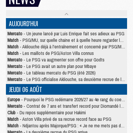
AUJOURD'HUI
Mercato
- Un jeune lancé par Luis Enrique fait ses adieux au PSG
Match
- PSG/MU, sur quelle chaine et à quelle heure regarder le match ?
Match
- Akliouche déjà à l'entraînement et concerné par PSG/MU ?
Match
- Les maillots de PSG/Aston Villa connus
Mercato
- Le PSG va augmenter son offre pour Godts
Mercato
- Le PSG avait un autre plan pour Mbaye
Mercato
- Le tableau mercato du PSG (été 2026)
Mercato
- Le PSG officialise Akliouche, sa deuxième recrue de l’été
JEUDI 06 AOÛT
Europe
- Pourquoi le PSG redémarre 2026/27 au 4e rang du coefficient UEFA
Mercato
- Contrat de 7 ans et transfert record pour Diomandé loin du PSG
Club
- Du repos supplémentaire pour Hakimi
Match
- Aston Villa privé de sa recrue record face au PSG
Match
- Ndjantou après Majorque/PSG : « Je ne me mets pas de plafond »
Mercato
- La deuxième recrue du PSG arrive