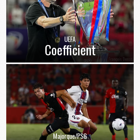
UEFA
Coefficient
Majorque/PSG