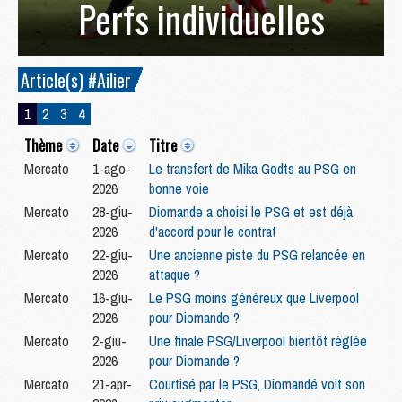
Perfs individuelles
Article(s) #Ailier
1
2
3
4
Thème
Date
Titre
Mercato
1-ago-
Le transfert de Mika Godts au PSG en
2026
bonne voie
Mercato
28-giu-
Diomande a choisi le PSG et est déjà
2026
d'accord pour le contrat
Mercato
22-giu-
Une ancienne piste du PSG relancée en
2026
attaque ?
Mercato
16-giu-
Le PSG moins généreux que Liverpool
2026
pour Diomande ?
Mercato
2-giu-
Une finale PSG/Liverpool bientôt réglée
2026
pour Diomande ?
Mercato
21-apr-
Courtisé par le PSG, Diomandé voit son