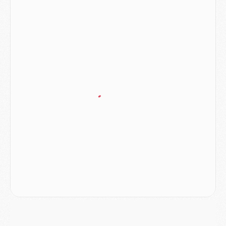
Podcast
- Podcast CulturePSG : Akliouche présenté par un fan de Monaco
Club
- Le PSG dévoile sa première collection d'entraînement pour 2026/2027
Discipline
- Un arbitre inattendu, mais porte-bonheur pour Lens/PSG
Match
- Majorque/PSG, sur quelle chaine et à quelle heure regarder le match ?
Mercato
- Le plan du PSG pour Suzuki et Chevalier se précise
Mercato
- L'Ajax refuse la première offre du PSG pour Godts
Mercato
- Le PSG veut accélérer, Ferran Torres temporise
Mercato
- Liverpool encore très loin du compte pour Barcola
LUNDI 03 AOÛT
Match
- Podcast CulturePSG : Mercato (Godts, Suzuki, Akliouche, Barcola, etc)
Mercato
- L'Ajax attend bien plus de 45M pour Mika Godts
Club
- Quatre retours importants dans le groupe du PSG, et un plus discret
Mercato
- Ayari file en Ligue 2
Club
- Le PSG s'associe avec un géant de la tech
Mercato
- Vu d'Italie, le transfert de Suzuki au PSG est bien engagé
Mercato
- Ferran Torres ne serait pas à vendre, mais...
Europe
- Gros coup dur pour Aston Villa avant de croiser le PSG
DIMANCHE 02 AOÛT