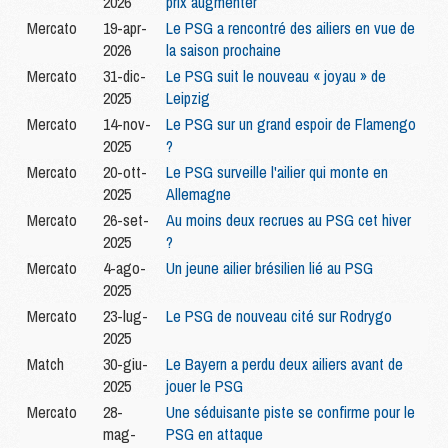
2026
prix augmenter
Mercato
19-apr-
Le PSG a rencontré des ailiers en vue de
2026
la saison prochaine
Mercato
31-dic-
Le PSG suit le nouveau « joyau » de
2025
Leipzig
Mercato
14-nov-
Le PSG sur un grand espoir de Flamengo
2025
?
Mercato
20-ott-
Le PSG surveille l'ailier qui monte en
2025
Allemagne
Mercato
26-set-
Au moins deux recrues au PSG cet hiver
2025
?
Mercato
4-ago-
Un jeune ailier brésilien lié au PSG
2025
Mercato
23-lug-
Le PSG de nouveau cité sur Rodrygo
2025
Match
30-giu-
Le Bayern a perdu deux ailiers avant de
2025
jouer le PSG
Mercato
28-
Une séduisante piste se confirme pour le
mag-
PSG en attaque