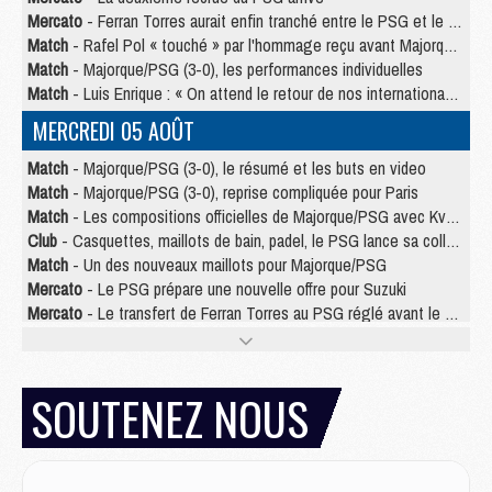
Mercato
- Ferran Torres aurait enfin tranché entre le PSG et le Barça
Match
- Rafel Pol « touché » par l'hommage reçu avant Majorque/PSG
Match
- Majorque/PSG (3-0), les performances individuelles
Match
- Luis Enrique : « On attend le retour de nos internationaux »
MERCREDI 05 AOÛT
Match
- Majorque/PSG (3-0), le résumé et les buts en video
Match
- Majorque/PSG (3-0), reprise compliquée pour Paris
Match
- Les compositions officielles de Majorque/PSG avec Kvara et de nombreux jeunes
Club
- Casquettes, maillots de bain, padel, le PSG lance sa collection été
Match
- Un des nouveaux maillots pour Majorque/PSG
Mercato
- Le PSG prépare une nouvelle offre pour Suzuki
Mercato
- Le transfert de Ferran Torres au PSG réglé avant le 12 août ?
Match
- Le groupe pour Majorque/PSG avec 11 absents
Mercato
- Le PSG officialise un quatrième prêt
Mercato
- Liverpool ne veut pas que Barcola au PSG
SOUTENEZ NOUS
Match
- Majorque/PSG, quelle compo pour le premier match de la saison 2026/27 ?
MARDI 04 AOÛT
Europe
- Les chapeaux provisoires de la Ligue des champions 2026/27