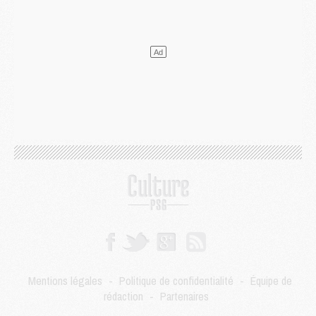
Mercato
- Le transfert de Kolo Muani à la Juventus est officiel
Mercato
- [MAJ] Le PSG a fait une grosse offre à Parme pour Suzuki
Mercato
- Le PSG a envoyé une première offre pour Mika Godts
Club
- Après Pacho, d'autres retours en vue
Mercato
- Changement de dernière minute pour Kolo Muani
SAMEDI 01 AOÛT
Mercato
- L'agent de Mika Godts confirme un accord avec le PSG
Club
- Quels numéros de maillot pour Akliouche et Digne au PSG ?
Match
- Un hommage prévu lors de Brest/PSG
Mercato
- Le PSG et le Barça ont rendez-vous pour Ferran Torres
Mercato
- Guéla Doué dans les listes du PSG
Mercato
- Le transfert de Mika Godts au PSG en bonne voie
VENDREDI 31 JUILLET
Match
- Un diffuseur annoncé pour les deux premiers matchs amicaux du PSG
Mercato
- Le transfert d'Akliouche au PSG bouclé, le montant se précise
Club
- Un retour majeur dans le groupe du PSG
Mentions légales
-
Politique de confidentialité
-
Équipe de
Club
- [MAJ] Ndjantou et deux jeunes du PSG annoncés dans un tournoi U21
rédaction
-
Partenaires
Mercato
- L'étonnante piste Suzuki confirmée et onéreuse