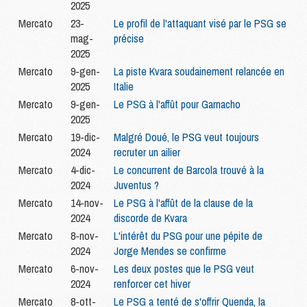
2025
Mercato
23-
Le profil de l'attaquant visé par le PSG se
mag-
précise
2025
Mercato
9-gen-
La piste Kvara soudainement relancée en
2025
Italie
Mercato
9-gen-
Le PSG à l'affût pour Garnacho
2025
Mercato
19-dic-
Malgré Doué, le PSG veut toujours
2024
recruter un ailier
Mercato
4-dic-
Le concurrent de Barcola trouvé à la
2024
Juventus ?
Mercato
14-nov-
Le PSG à l'affût de la clause de la
2024
discorde de Kvara
Mercato
8-nov-
L'intérêt du PSG pour une pépite de
2024
Jorge Mendes se confirme
Mercato
6-nov-
Les deux postes que le PSG veut
2024
renforcer cet hiver
Mercato
8-ott-
Le PSG a tenté de s'offrir Quenda, la