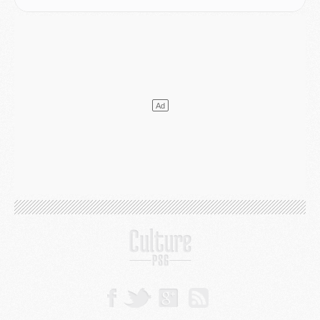
SAMEDI 01 AOÛT
Mercato
- L'agent de Mika Godts confirme un accord avec le PSG
Club
- Quels numéros de maillot pour Akliouche et Digne au PSG ?
Match
- Un hommage prévu lors de Brest/PSG
Mercato
- Le PSG et le Barça ont rendez-vous pour Ferran Torres
Mercato
- Guéla Doué dans les listes du PSG
Mercato
- Le transfert de Mika Godts au PSG en bonne voie
VENDREDI 31 JUILLET
Match
- Un diffuseur annoncé pour les deux premiers matchs amicaux du PSG
Mercato
- Le transfert d'Akliouche au PSG bouclé, le montant se précise
Club
- Un retour majeur dans le groupe du PSG
Club
- [MAJ] Ndjantou et deux jeunes du PSG annoncés dans un tournoi U21
Mercato
- L'étonnante piste Suzuki confirmée et onéreuse
JEUDI 30 JUILLET
Sélections
- Ancelotti fait le ménage au Brésil mais veut garder Marquinhos
Mercato
- Le statu quo du milieu du PSG se précise
Club
- Le PSG plutôt que la FIFA pour Al-Khelaïfi, poussé par l'UEFA ?
Mercato
- Le PSG presserait Ferran Torres de se décider, deux pistes de secours