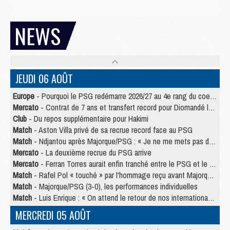
NEWS
JEUDI 06 AOÛT
Europe
- Pourquoi le PSG redémarre 2026/27 au 4e rang du coefficient UEFA
Mercato
- Contrat de 7 ans et transfert record pour Diomandé loin du PSG
Club
- Du repos supplémentaire pour Hakimi
Match
- Aston Villa privé de sa recrue record face au PSG
Match
- Ndjantou après Majorque/PSG : « Je ne me mets pas de plafond »
Mercato
- La deuxième recrue du PSG arrive
Mercato
- Ferran Torres aurait enfin tranché entre le PSG et le Barça
Match
- Rafel Pol « touché » par l'hommage reçu avant Majorque/PSG
Match
- Majorque/PSG (3-0), les performances individuelles
Match
- Luis Enrique : « On attend le retour de nos internationaux »
MERCREDI 05 AOÛT