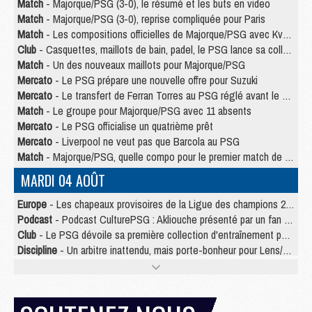
Match
- Majorque/PSG (3-0), le résumé et les buts en video
Match
- Majorque/PSG (3-0), reprise compliquée pour Paris
Match
- Les compositions officielles de Majorque/PSG avec Kvara et de nombreux jeunes
Club
- Casquettes, maillots de bain, padel, le PSG lance sa collection été
Match
- Un des nouveaux maillots pour Majorque/PSG
Mercato
- Le PSG prépare une nouvelle offre pour Suzuki
Mercato
- Le transfert de Ferran Torres au PSG réglé avant le 12 août ?
Match
- Le groupe pour Majorque/PSG avec 11 absents
Mercato
- Le PSG officialise un quatrième prêt
Mercato
- Liverpool ne veut pas que Barcola au PSG
Match
- Majorque/PSG, quelle compo pour le premier match de la saison 2026/27 ?
MARDI 04 AOÛT
Europe
- Les chapeaux provisoires de la Ligue des champions 2026/27
Podcast
- Podcast CulturePSG : Akliouche présenté par un fan de Monaco
Club
- Le PSG dévoile sa première collection d'entraînement pour 2026/2027
Discipline
- Un arbitre inattendu, mais porte-bonheur pour Lens/PSG
Match
- Majorque/PSG, sur quelle chaine et à quelle heure regarder le match ?
Mercato
- Le plan du PSG pour Suzuki et Chevalier se précise
Mercato
- Le tableau mercato du PSG (été 2026)
Mercato
- L'Ajax refuse la première offre du PSG pour Godts