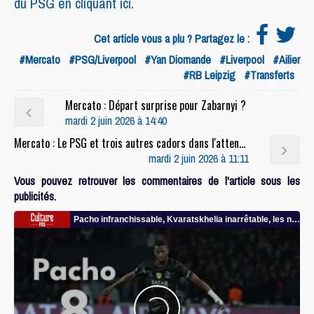
du PSG en cliquant ici
.
Cet article vous a plu ? Partagez le :
#Mercato
#PSG/Liverpool
#Yan Diomande
#Liverpool
#Ailier
#RB Leipzig
#Transferts
Mercato : Départ surprise pour Zabarnyi ?
mardi 2 juin 2026 à 14:40
Mercato : Le PSG et trois autres cadors dans l'attente du prix de Kroupi
mardi 2 juin 2026 à 11:11
Vous pouvez retrouver les commentaires de l'article sous les
publicités.