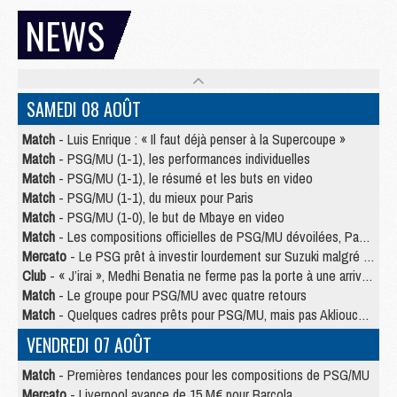
NEWS
SAMEDI 08 AOÛT
Match
- Luis Enrique : « Il faut déjà penser à la Supercoupe »
Match
- PSG/MU (1-1), les performances individuelles
Match
- PSG/MU (1-1), le résumé et les buts en video
Match
- PSG/MU (1-1), du mieux pour Paris
Match
- PSG/MU (1-0), le but de Mbaye en video
Match
- Les compositions officielles de PSG/MU dévoilées, Pacho titulaire
Mercato
- Le PSG prêt à investir lourdement sur Suzuki malgré Safonov et Chevalier
Club
- « J’irai », Medhi Benatia ne ferme pas la porte à une arrivée au PSG
Match
- Le groupe pour PSG/MU avec quatre retours
Match
- Quelques cadres prêts pour PSG/MU, mais pas Akliouche ?
VENDREDI 07 AOÛT
Match
- Premières tendances pour les compositions de PSG/MU
Mercato
- Liverpool avance de 15 M€ pour Barcola