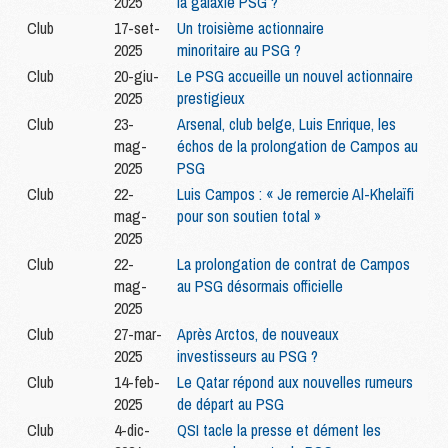
2025
la galaxie PSG ?
Club
17-set-
Un troisième actionnaire
2025
minoritaire au PSG ?
Club
20-giu-
Le PSG accueille un nouvel actionnaire
2025
prestigieux
Club
23-
Arsenal, club belge, Luis Enrique, les
mag-
échos de la prolongation de Campos au
2025
PSG
Club
22-
Luis Campos : « Je remercie Al-Khelaïfi
mag-
pour son soutien total »
2025
Club
22-
La prolongation de contrat de Campos
mag-
au PSG désormais officielle
2025
Club
27-mar-
Après Arctos, de nouveaux
2025
investisseurs au PSG ?
Club
14-feb-
Le Qatar répond aux nouvelles rumeurs
2025
de départ au PSG
Club
4-dic-
QSI tacle la presse et dément les