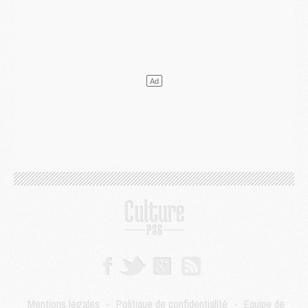
Mercato
- Le plan du PSG pour Suzuki et Chevalier se précise
Mercato
- L'Ajax refuse la première offre du PSG pour Godts
Mercato
- Le PSG veut accélérer, Ferran Torres temporise
Mercato
- Liverpool encore très loin du compte pour Barcola
LUNDI 03 AOÛT
Match
- Podcast CulturePSG : Mercato (Godts, Suzuki, Akliouche, Barcola, etc)
Mercato
- L'Ajax attend bien plus de 45M pour Mika Godts
Club
- Quatre retours importants dans le groupe du PSG, et un plus discret
Mercato
- Ayari file en Ligue 2
Club
- Le PSG s'associe avec un géant de la tech
Mercato
- Vu d'Italie, le transfert de Suzuki au PSG est bien engagé
Mercato
- Ferran Torres ne serait pas à vendre, mais...
Europe
- Gros coup dur pour Aston Villa avant de croiser le PSG
DIMANCHE 02 AOÛT
Mercato
- Le transfert de Kolo Muani à la Juventus est officiel
Mercato
- [MAJ] Le PSG a fait une grosse offre à Parme pour Suzuki
Mercato
- Le PSG a envoyé une première offre pour Mika Godts
Club
- Après Pacho, d'autres retours en vue
Mentions légales
-
Politique de confidentialité
-
Équipe de