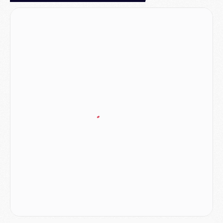
MERCREDI 05 AOÛT
Match
- Majorque/PSG (3-0), le résumé et les buts en video
Match
- Majorque/PSG (3-0), reprise compliquée pour Paris
Match
- Les compositions officielles de Majorque/PSG avec Kvara et de nombreux jeunes
Club
- Casquettes, maillots de bain, padel, le PSG lance sa collection été
Match
- Un des nouveaux maillots pour Majorque/PSG
Mercato
- Le PSG prépare une nouvelle offre pour Suzuki
Mercato
- Le transfert de Ferran Torres au PSG réglé avant le 12 août ?
Match
- Le groupe pour Majorque/PSG avec 11 absents
Mercato
- Le PSG officialise un quatrième prêt
Mercato
- Liverpool ne veut pas que Barcola au PSG
Match
- Majorque/PSG, quelle compo pour le premier match de la saison 2026/27 ?
MARDI 04 AOÛT
Europe
- Les chapeaux provisoires de la Ligue des champions 2026/27
Podcast
- Podcast CulturePSG : Akliouche présenté par un fan de Monaco
Club
- Le PSG dévoile sa première collection d'entraînement pour 2026/2027
Discipline
- Un arbitre inattendu, mais porte-bonheur pour Lens/PSG
Match
- Majorque/PSG, sur quelle chaine et à quelle heure regarder le match ?