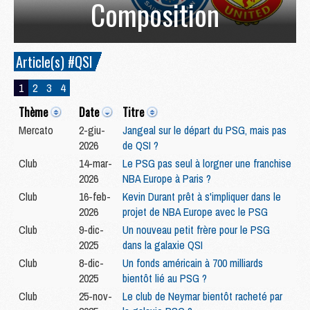
Composition
Article(s) #QSI
1
2
3
4
Thème
Date
Titre
Mercato
2-giu-
Jangeal sur le départ du PSG, mais pas
2026
de QSI ?
Club
14-mar-
Le PSG pas seul à lorgner une franchise
2026
NBA Europe à Paris ?
Club
16-feb-
Kevin Durant prêt à s'impliquer dans le
2026
projet de NBA Europe avec le PSG
Club
9-dic-
Un nouveau petit frère pour le PSG
2025
dans la galaxie QSI
Club
8-dic-
Un fonds américain à 700 milliards
2025
bientôt lié au PSG ?
Club
25-nov-
Le club de Neymar bientôt racheté par