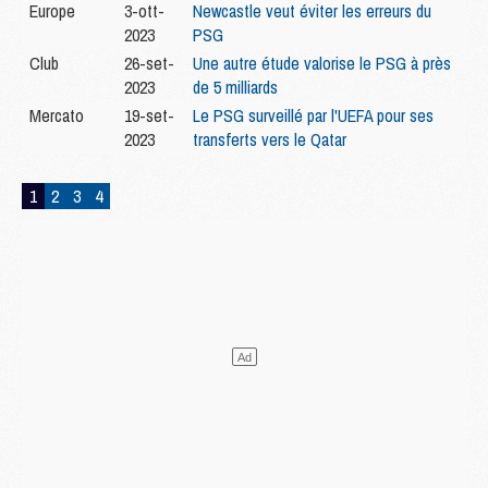
Europe
3-ott-
Newcastle veut éviter les erreurs du
2023
PSG
Club
26-set-
Une autre étude valorise le PSG à près
2023
de 5 milliards
Mercato
19-set-
Le PSG surveillé par l'UEFA pour ses
2023
transferts vers le Qatar
1
2
3
4