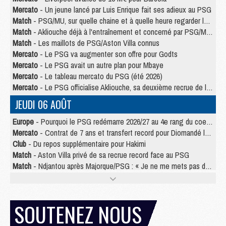
Mercato
- Un jeune lancé par Luis Enrique fait ses adieux au PSG
Match
- PSG/MU, sur quelle chaine et à quelle heure regarder le match ?
Match
- Akliouche déjà à l'entraînement et concerné par PSG/MU ?
Match
- Les maillots de PSG/Aston Villa connus
Mercato
- Le PSG va augmenter son offre pour Godts
Mercato
- Le PSG avait un autre plan pour Mbaye
Mercato
- Le tableau mercato du PSG (été 2026)
Mercato
- Le PSG officialise Akliouche, sa deuxième recrue de l’été
JEUDI 06 AOÛT
Europe
- Pourquoi le PSG redémarre 2026/27 au 4e rang du coefficient UEFA
Mercato
- Contrat de 7 ans et transfert record pour Diomandé loin du PSG
Club
- Du repos supplémentaire pour Hakimi
Match
- Aston Villa privé de sa recrue record face au PSG
Match
- Ndjantou après Majorque/PSG : « Je ne me mets pas de plafond »
Mercato
- La deuxième recrue du PSG arrive
Mercato
- Ferran Torres aurait enfin tranché entre le PSG et le Barça
Match
- Rafel Pol « touché » par l'hommage reçu avant Majorque/PSG
SOUTENEZ NOUS
Match
- Majorque/PSG (3-0), les performances individuelles
Match
- Luis Enrique : « On attend le retour de nos internationaux »