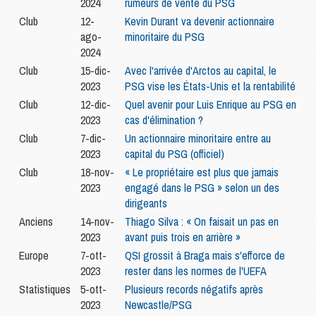
2024
rumeurs de vente du PSG
Club
12-
Kevin Durant va devenir actionnaire
ago-
minoritaire du PSG
2024
Club
15-dic-
Avec l'arrivée d'Arctos au capital, le
2023
PSG vise les États-Unis et la rentabilité
Club
12-dic-
Quel avenir pour Luis Enrique au PSG en
2023
cas d'élimination ?
Club
7-dic-
Un actionnaire minoritaire entre au
2023
capital du PSG (officiel)
Club
18-nov-
« Le propriétaire est plus que jamais
2023
engagé dans le PSG » selon un des
dirigeants
Anciens
14-nov-
Thiago Silva : « On faisait un pas en
2023
avant puis trois en arrière »
Europe
7-ott-
QSI grossit à Braga mais s'efforce de
2023
rester dans les normes de l'UEFA
Statistiques
5-ott-
Plusieurs records négatifs après
2023
Newcastle/PSG