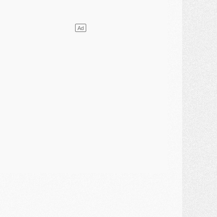
lub
- [MAJ] Ndjantou et deux jeunes du PSG annoncés dans un tournoi U21
ercato
- L'étonnante piste Suzuki confirmée et onéreuse
JEUDI 30 JUILLET
élections
- Ancelotti fait le ménage au Brésil mais veut garder Marquinhos
ercato
- Le statu quo du milieu du PSG se précise
lub
- Le PSG plutôt que la FIFA pour Al-Khelaïfi, poussé par l'UEFA ?
ercato
- Le PSG presserait Ferran Torres de se décider, deux pistes de secours
lub
- Déguisements, shopping, double scouting, Luis Campos dévoile ses méthodes
ercato
- Kroupi retiré du mercato
ercato
- Enfin une avancée dans le transfert d'Akliouche
MERCREDI 29 JUILLET
ercato
- Ferran Torres priorité du PSG, mais ouvert à tout
ercato
- Première offre de Liverpool en approche pour Barcola
ercato
- Le montant du transfert de Kolo Muani se précise, la formule aussi
ercato
- Kolo Muani attendu en Italie, son transfert débloqué
ercato
- Monaco a encore repoussé une offre du PSG pour Akliouche
ercato
- Liverpool presque d'accord avec Barcola, le PSG pas du tout
ercato
- Moment décisif pour le transfert de Kolo Muani