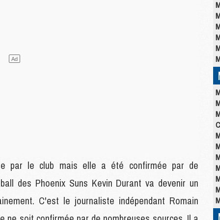
M
M
M
M
M
M
M
M
M
C
M
M
M
sée par le club mais elle a été confirmée par de
M
M
ball des Phoenix Suns Kevin Durant va devenir un
M
ainement. C'est le journaliste indépendant Romain
M
lle ne soit confirmée par de nombreuses sources. Il a