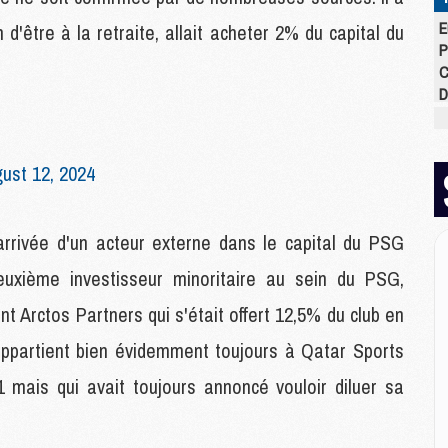
E
d'être à la retraite, allait acheter 2% du capital du
P
C
D
M
M
M
ust 12, 2024
M
M
M
 arrivée d'un acteur externe dans le capital du PSG
euxième investisseur minoritaire au sein du PSG,
M
t Arctos Partners qui s'était offert 12,5% du club en
M
C
 appartient bien évidemment toujours à Qatar Sports
M
C
1 mais qui avait toujours annoncé vouloir diluer sa
M
M