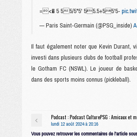
=<� 5 55/5"5' 55.5+55'5-
pic.tw
— Paris Saint-Germain (@PSG_inside)
A
Il faut également noter que Kevin Durant, v
investi dans plusieurs clubs de football pro
le Gotham FC (NSWL). Le joueur de basket 
dans des sports moins connus (pickleball).
Podca
lundi 12 août 2024 à 20:16
Vous pouvez retrouver les commentaires de l'article sous 