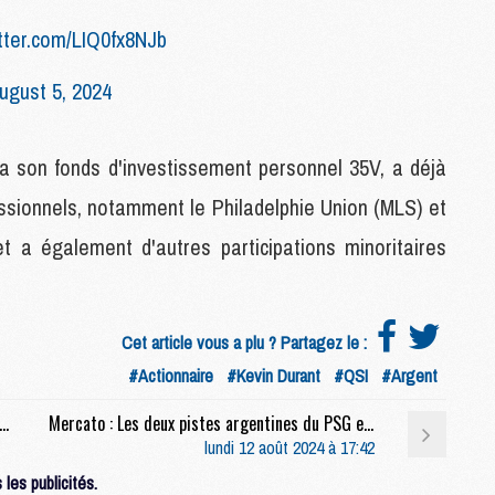
itter.com/LIQ0fx8NJb
M
ugust 5, 2024
C
M
M
ia son fonds d'investissement personnel 35V, a déjà
F
C
fessionnels, notamment le Philadelphie Union (MLS) et
M
a également d'autres participations minoritaires
P
M
C
Cet article vous a plu ? Partagez le :
R
#Actionnaire
#Kevin Durant
#QSI
#Argent
M
M
st : Podcast CulturePSG : Amicaux et mercato
Mercato : Les deux pistes argentines du PSG en attaque s'envolent
C
lundi 12 août 2024 à 17:42
les publicités.