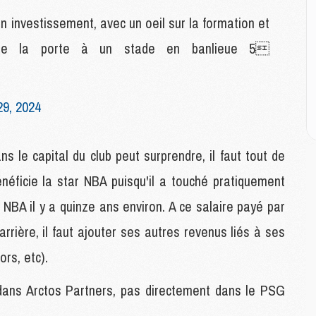
E
n investissement, avec un oeil sur la formation et
uvre la porte à un stade en banlieue 5
M
M
M
C
29, 2024
M
ans le capital du club peut surprendre, il faut tout de
M
C
éficie la star NBA puisqu'il a touché pratiquement
M
 NBA il y a quinze ans environ. A ce salaire payé par
M
M
rrière, il faut ajouter ses autres revenus liés à ses
M
ors, etc).
M
i dans Arctos Partners, pas directement dans le PSG
M
C