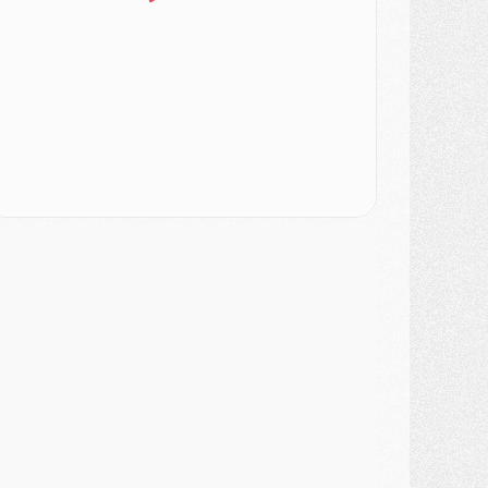
urope
- Gros coup dur pour Aston Villa avant de croiser le PSG
DIMANCHE 02 AOÛT
ercato
- Le transfert de Kolo Muani à la Juventus est officiel
ercato
- [MAJ] Le PSG a fait une grosse offre à Parme pour Suzuki
ercato
- Le PSG a envoyé une première offre pour Mika Godts
lub
- Après Pacho, d'autres retours en vue
ercato
- Changement de dernière minute pour Kolo Muani
SAMEDI 01 AOÛT
ercato
- L'agent de Mika Godts confirme un accord avec le PSG
lub
- Quels numéros de maillot pour Akliouche et Digne au PSG ?
atch
- Un hommage prévu lors de Brest/PSG
ercato
- Le PSG et le Barça ont rendez-vous pour Ferran Torres
ercato
- Guéla Doué dans les listes du PSG
ercato
- Le transfert de Mika Godts au PSG en bonne voie
VENDREDI 31 JUILLET
atch
- Un diffuseur annoncé pour les deux premiers matchs amicaux du PSG
ercato
- Le transfert d'Akliouche au PSG bouclé, le montant se précise
lub
- Un retour majeur dans le groupe du PSG