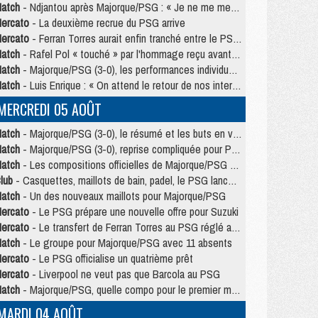
atch
- Ndjantou après Majorque/PSG : « Je ne me mets pas de plafond »
ercato
- La deuxième recrue du PSG arrive
ercato
- Ferran Torres aurait enfin tranché entre le PSG et le Barça
atch
- Rafel Pol « touché » par l'hommage reçu avant Majorque/PSG
atch
- Majorque/PSG (3-0), les performances individuelles
atch
- Luis Enrique : « On attend le retour de nos internationaux »
MERCREDI 05 AOÛT
atch
- Majorque/PSG (3-0), le résumé et les buts en video
atch
- Majorque/PSG (3-0), reprise compliquée pour Paris
atch
- Les compositions officielles de Majorque/PSG avec Kvara et de nombreux jeunes
lub
- Casquettes, maillots de bain, padel, le PSG lance sa collection été
atch
- Un des nouveaux maillots pour Majorque/PSG
ercato
- Le PSG prépare une nouvelle offre pour Suzuki
ercato
- Le transfert de Ferran Torres au PSG réglé avant le 12 août ?
atch
- Le groupe pour Majorque/PSG avec 11 absents
ercato
- Le PSG officialise un quatrième prêt
ercato
- Liverpool ne veut pas que Barcola au PSG
atch
- Majorque/PSG, quelle compo pour le premier match de la saison 2026/27 ?
MARDI 04 AOÛT