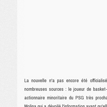
La nouvelle n'a pas encore été officiali
nombreuses sources : le joueur de basket-
actionnaire minoritaire du PSG très proch
Molina qui a dévoilé l'information avant qu'e