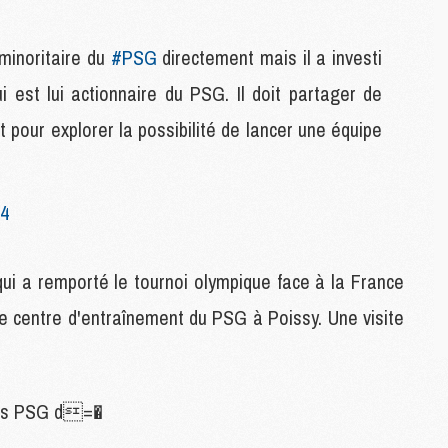
C
M
minoritaire du
#PSG
directement mais il a investi
i est lui actionnaire du PSG. Il doit partager de
S
 pour explorer la possibilité de lancer une équipe
M
C
M
C
24
M
M
qui a remporté le tournoi olympique face à la France
M
r le centre d'entraînement du PSG à Poissy. Une visite
M
M
M
M
mpus PSG d=�
M
M