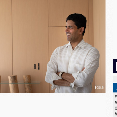
E
M
C
M