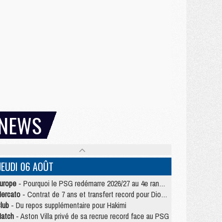
NEWS
JEUDI 06 AOÛT
urope
- Pourquoi le PSG redémarre 2026/27 au 4e rang du coefficient UEFA
ercato
- Contrat de 7 ans et transfert record pour Diomandé loin du PSG
lub
- Du repos supplémentaire pour Hakimi
atch
- Aston Villa privé de sa recrue record face au PSG