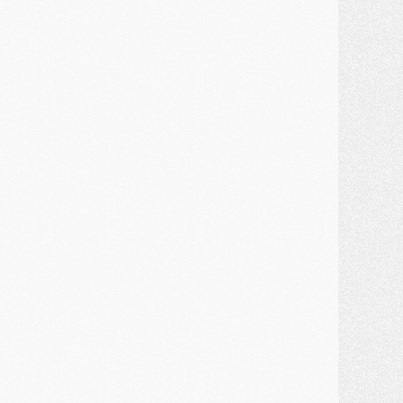
MARDI 28 JUILLET
ercato
- Des intermédiaires ont tenté de relancer Diomande au PSG
lub
- Au moins neuf jeunes conviés à l'entraînement des pros
ercato
- Une partie du communiqué du PSG sur Diomande expliquée
ercato
- Barcola futur plus gros transfert de l'été ?
ormation
- Retour sur la saison des U17 du PSG en 7 chiffres clés
lub
- Le PSG connaît ses premiers matches de septembre
ercato
- Un troisième prêt bouclé par le PSG
LUNDI 27 JUILLET
odcast
- Podcast CulturePSG à 22h : Mercato (Barcola, Diomande, etc)
ercato
- La prolongation de Dembélé au PSG dans la dernière ligne droite
lub
- Le PSG a fait sa reprise avec... 9 joueurs
és. sociaux
- Les Portugais du PSG réunis pendant leurs vacances
ercato
- Le PSG avance sur la piste Suzuki
ercato
- Après Digne, un autre défenseur en approche au PSG ?
lub
- Une petite quinzaine de joueurs attendus pour la reprise de l'entraînement du PSG
DIMANCHE 26 JUILLET