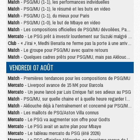
Match
- PSG/MU (1-1), les performances individuelles
Match
- PSG/MU (1-1), le résumé et les buts en video
Match
- PSG/MU (1-1), du mieux pour Paris
Match
- PSG/MU (1-0), le but de Mbaye en video
Match
- Les compositions officielles de PSG/MU dévoilées, Pacho titulaire
Mercato
- Le PSG prêt à investir lourdement sur Suzuki malgré Safonov et Chevalier
Club
- « J’irai », Medhi Benatia ne ferme pas la porte à une arrivée au PSG
Match
- Le groupe pour PSG/MU avec quatre retours
Match
- Quelques cadres prêts pour PSG/MU, mais pas Akliouche ?
VENDREDI 07 AOÛT
Match
- Premières tendances pour les compositions de PSG/MU
Mercato
- Liverpool avance de 15 M€ pour Barcola
Mercato
- Un jeune lancé par Luis Enrique fait ses adieux au PSG
Match
- PSG/MU, sur quelle chaine et à quelle heure regarder le match ?
Match
- Akliouche déjà à l'entraînement et concerné par PSG/MU ?
Match
- Les maillots de PSG/Aston Villa connus
Mercato
- Le PSG va augmenter son offre pour Godts
Mercato
- Le PSG avait un autre plan pour Mbaye
Mercato
- Le tableau mercato du PSG (été 2026)