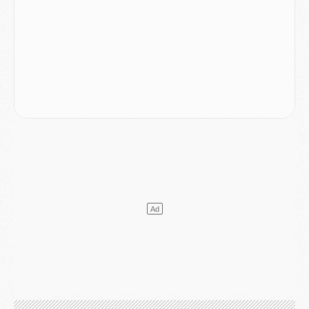
Mercato
- Le transfert de Ferran Torres au PSG réglé avant le 12 août ?
Match
- Le groupe pour Majorque/PSG avec 11 absents
Mercato
- Le PSG officialise un quatrième prêt
Mercato
- Liverpool ne veut pas que Barcola au PSG
Match
- Majorque/PSG, quelle compo pour le premier match de la saison 2026/27 ?
MARDI 04 AOÛT
Europe
- Les chapeaux provisoires de la Ligue des champions 2026/27
Podcast
- Podcast CulturePSG : Akliouche présenté par un fan de Monaco
Club
- Le PSG dévoile sa première collection d'entraînement pour 2026/2027
Discipline
- Un arbitre inattendu, mais porte-bonheur pour Lens/PSG
Match
- Majorque/PSG, sur quelle chaine et à quelle heure regarder le match ?
Mercato
- Le plan du PSG pour Suzuki et Chevalier se précise
Mercato
- L'Ajax refuse la première offre du PSG pour Godts
Mercato
- Le PSG veut accélérer, Ferran Torres temporise
Mercato
- Liverpool encore très loin du compte pour Barcola
LUNDI 03 AOÛT
Match
- Podcast CulturePSG : Mercato (Godts, Suzuki, Akliouche, Barcola, etc)
Mercato
- L'Ajax attend bien plus de 45M pour Mika Godts