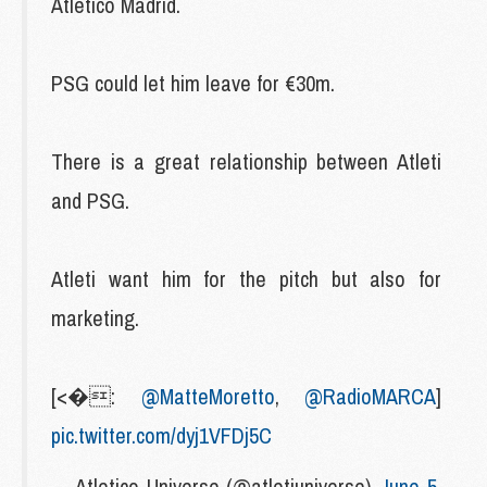
Atlético Madrid.
PSG could let him leave for €30m.
There is a great relationship between Atleti
and PSG.
Atleti want him for the pitch but also for
marketing.
[<�:
@MatteMoretto
,
@RadioMARCA
]
pic.twitter.com/dyj1VFDj5C
— Atletico Universe (@atletiuniverse)
June 5,