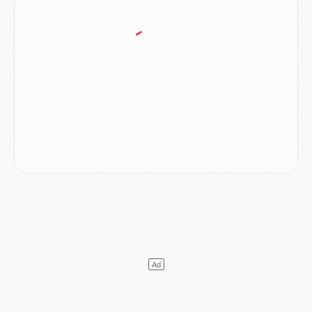
Mercato
- Vu d'Italie, le transfert de Suzuki au PSG est bien engagé
Mercato
- Ferran Torres ne serait pas à vendre, mais...
Europe
- Gros coup dur pour Aston Villa avant de croiser le PSG
DIMANCHE 02 AOÛT
Mercato
- Le transfert de Kolo Muani à la Juventus est officiel
Mercato
- [MAJ] Le PSG a fait une grosse offre à Parme pour Suzuki
Mercato
- Le PSG a envoyé une première offre pour Mika Godts
Club
- Après Pacho, d'autres retours en vue
Mercato
- Changement de dernière minute pour Kolo Muani
SAMEDI 01 AOÛT
Mercato
- L'agent de Mika Godts confirme un accord avec le PSG
Club
- Quels numéros de maillot pour Akliouche et Digne au PSG ?
Match
- Un hommage prévu lors de Brest/PSG
Mercato
- Le PSG et le Barça ont rendez-vous pour Ferran Torres
Mercato
- Guéla Doué dans les listes du PSG
Mercato
- Le transfert de Mika Godts au PSG en bonne voie
VENDREDI 31 JUILLET