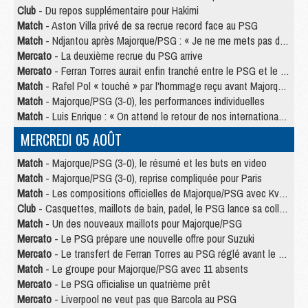
Club
- Du repos supplémentaire pour Hakimi
Match
- Aston Villa privé de sa recrue record face au PSG
Match
- Ndjantou après Majorque/PSG : « Je ne me mets pas de plafond »
Mercato
- La deuxième recrue du PSG arrive
Mercato
- Ferran Torres aurait enfin tranché entre le PSG et le Barça
Match
- Rafel Pol « touché » par l'hommage reçu avant Majorque/PSG
Match
- Majorque/PSG (3-0), les performances individuelles
Match
- Luis Enrique : « On attend le retour de nos internationaux »
MERCREDI 05 AOÛT
Match
- Majorque/PSG (3-0), le résumé et les buts en video
Match
- Majorque/PSG (3-0), reprise compliquée pour Paris
Match
- Les compositions officielles de Majorque/PSG avec Kvara et de nombreux jeunes
Club
- Casquettes, maillots de bain, padel, le PSG lance sa collection été
Match
- Un des nouveaux maillots pour Majorque/PSG
Mercato
- Le PSG prépare une nouvelle offre pour Suzuki
Mercato
- Le transfert de Ferran Torres au PSG réglé avant le 12 août ?
Match
- Le groupe pour Majorque/PSG avec 11 absents
Mercato
- Le PSG officialise un quatrième prêt
Mercato
- Liverpool ne veut pas que Barcola au PSG