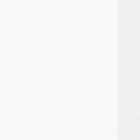
ercato
- Un troisième prêt bouclé par le PSG
LUNDI 27 JUILLET
odcast
- Podcast CulturePSG à 22h : Mercato (Barcola, Diomande, etc)
ercato
- La prolongation de Dembélé au PSG dans la dernière ligne droite
lub
- Le PSG a fait sa reprise avec... 9 joueurs
és. sociaux
- Les Portugais du PSG réunis pendant leurs vacances
ercato
- Le PSG avance sur la piste Suzuki
ercato
- Après Digne, un autre défenseur en approche au PSG ?
lub
- Une petite quinzaine de joueurs attendus pour la reprise de l'entraînement du PSG
DIMANCHE 26 JUILLET
ercato
- Le PSG lâche Diomande et tacle des demandes « totalement disproportionnés »
lub
- [Avant la reprise] Les tauliers de la saison passée
lub
- Barcola refuse de prolonger au PSG
ercato
- Luis Enrique derrière l'intérêt du PSG pour Rodri ?
ercato
- Le transfert de Kolo Muani enfin débloqué ?
ercato
- Le PSG n'est plus en pole pour Diomande, mais pas hors-jeu
SAMEDI 25 JUILLET