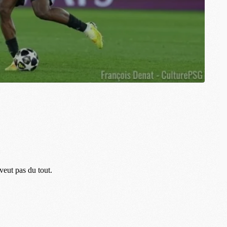
M
C
M
M
M
M
M
M
M
M
M
M
C
M
M
F
C