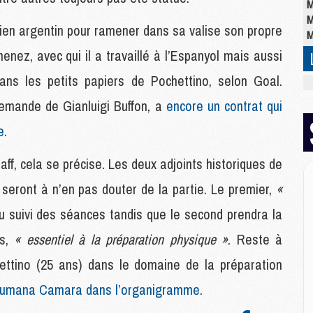
M
M
nicien argentin pour ramener dans sa valise son propre
M
enez, avec qui il a travaillé à l’Espanyol mais aussi
ns les petits papiers de Pochettino, selon Goal.
M
M
 demande de Gianluigi Buffon, a
encore un contrat qui
C
M
e.
C
M
ff, cela se précise. Les deux adjoints historiques de
M
 seront à n’en pas douter de la partie. Le premier,
«
E
du suivi des séances tandis que le second prendra la
es,
« essentiel à la préparation physique »
. Reste à
M
M
chettino (25 ans) dans le domaine de la préparation
M
C
Zoumana Camara dans l’organigramme.
M