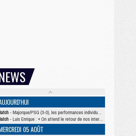
NEWS
AUJOURD'HUI
atch
- Majorque/PSG (3-0), les performances individuelles
atch
- Luis Enrique : « On attend le retour de nos internationaux »
MERCREDI 05 AOÛT