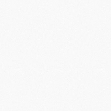
M
P
M
C
R
M
M
C
M
C
C
M
M
M