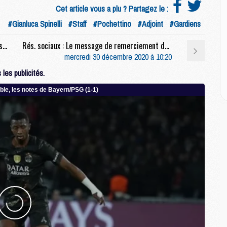
Cet article vous a plu ? Partagez le :
#Gianluca Spinelli
#Staff
#Pochettino
#Adjoint
#Gardiens
M
C
Club : Les séances d’entraînement éprouvantes de Pochettino décrites
Rés. sociaux : Le message de remerciement de Gueye à Tuchel
M
mercredi 30 décembre 2020 à 10:20
M
M
les publicités.
M
M
M
C
C
M
S
M
C