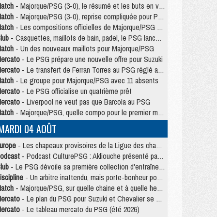
atch
- Majorque/PSG (3-0), le résumé et les buts en video
atch
- Majorque/PSG (3-0), reprise compliquée pour Paris
atch
- Les compositions officielles de Majorque/PSG avec Kvara et de nombreux jeunes
lub
- Casquettes, maillots de bain, padel, le PSG lance sa collection été
atch
- Un des nouveaux maillots pour Majorque/PSG
ercato
- Le PSG prépare une nouvelle offre pour Suzuki
ercato
- Le transfert de Ferran Torres au PSG réglé avant le 12 août ?
atch
- Le groupe pour Majorque/PSG avec 11 absents
ercato
- Le PSG officialise un quatrième prêt
ercato
- Liverpool ne veut pas que Barcola au PSG
atch
- Majorque/PSG, quelle compo pour le premier match de la saison 2026/27 ?
MARDI 04 AOÛT
urope
- Les chapeaux provisoires de la Ligue des champions 2026/27
odcast
- Podcast CulturePSG : Akliouche présenté par un fan de Monaco
lub
- Le PSG dévoile sa première collection d'entraînement pour 2026/2027
iscipline
- Un arbitre inattendu, mais porte-bonheur pour Lens/PSG
atch
- Majorque/PSG, sur quelle chaine et à quelle heure regarder le match ?
ercato
- Le plan du PSG pour Suzuki et Chevalier se précise
ercato
- Le tableau mercato du PSG (été 2026)