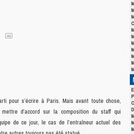
M
M
M
C
M
M
M
M
M
M
M
E
P
arti pour s’écrire à Paris. Mais avant toute chose,
C
D
 mettre d’accord sur la composition du staff qui
M
quipe de ce jour, le cas de l’entraîneur actuel des
M
M
ntre autres toujours pas été statué.