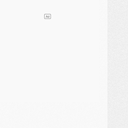
ercato
- Le PSG presserait Ferran Torres de se décider, deux pistes de secours
lub
- Déguisements, shopping, double scouting, Luis Campos dévoile ses méthodes
ercato
- Kroupi retiré du mercato
ercato
- Enfin une avancée dans le transfert d'Akliouche
MERCREDI 29 JUILLET
ercato
- Ferran Torres priorité du PSG, mais ouvert à tout
ercato
- Première offre de Liverpool en approche pour Barcola
ercato
- Le montant du transfert de Kolo Muani se précise, la formule aussi
ercato
- Kolo Muani attendu en Italie, son transfert débloqué
ercato
- Monaco a encore repoussé une offre du PSG pour Akliouche
ercato
- Liverpool presque d'accord avec Barcola, le PSG pas du tout
ercato
- Moment décisif pour le transfert de Kolo Muani
MARDI 28 JUILLET
ercato
- Des intermédiaires ont tenté de relancer Diomande au PSG
lub
- Au moins neuf jeunes conviés à l'entraînement des pros
ercato
- Une partie du communiqué du PSG sur Diomande expliquée
ercato
- Barcola futur plus gros transfert de l'été ?
ormation
- Retour sur la saison des U17 du PSG en 7 chiffres clés
lub
- Le PSG connaît ses premiers matches de septembre