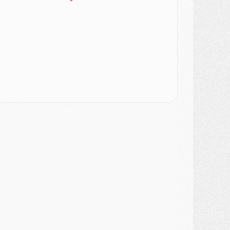
SAMEDI 01 AOÛT
ercato
- L'agent de Mika Godts confirme un accord avec le PSG
lub
- Quels numéros de maillot pour Akliouche et Digne au PSG ?
atch
- Un hommage prévu lors de Brest/PSG
ercato
- Le PSG et le Barça ont rendez-vous pour Ferran Torres
ercato
- Guéla Doué dans les listes du PSG
ercato
- Le transfert de Mika Godts au PSG en bonne voie
VENDREDI 31 JUILLET
atch
- Un diffuseur annoncé pour les deux premiers matchs amicaux du PSG
ercato
- Le transfert d'Akliouche au PSG bouclé, le montant se précise
lub
- Un retour majeur dans le groupe du PSG
lub
- [MAJ] Ndjantou et deux jeunes du PSG annoncés dans un tournoi U21
ercato
- L'étonnante piste Suzuki confirmée et onéreuse
JEUDI 30 JUILLET
élections
- Ancelotti fait le ménage au Brésil mais veut garder Marquinhos
ercato
- Le statu quo du milieu du PSG se précise
lub
- Le PSG plutôt que la FIFA pour Al-Khelaïfi, poussé par l'UEFA ?