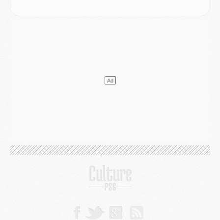
SAMEDI 01 AOÛT
Mercato
- L'agent de Mika Godts confirme un accord avec le PSG
Club
- Quels numéros de maillot pour Akliouche et Digne au PSG ?
Match
- Un hommage prévu lors de Brest/PSG
Mercato
- Le PSG et le Barça ont rendez-vous pour Ferran Torres
Mercato
- Guéla Doué dans les listes du PSG
Mercato
- Le transfert de Mika Godts au PSG en bonne voie
VENDREDI 31 JUILLET
Match
- Un diffuseur annoncé pour les deux premiers matchs amicaux du PSG
Mercato
- Le transfert d'Akliouche au PSG bouclé, le montant se précise
Club
- Un retour majeur dans le groupe du PSG
Club
- [MAJ] Ndjantou et deux jeunes du PSG annoncés dans un tournoi U21
Mercato
- L'étonnante piste Suzuki confirmée et onéreuse
JEUDI 30 JUILLET
Sélections
- Ancelotti fait le ménage au Brésil mais veut garder Marquinhos
Mercato
- Le statu quo du milieu du PSG se précise
Club
- Le PSG plutôt que la FIFA pour Al-Khelaïfi, poussé par l'UEFA ?