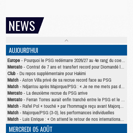
NEWS
AUJOURD'HUI
Europe
- Pourquoi le PSG redémarre 2026/27 au 4e rang du coefficient UEFA
Mercato
- Contrat de 7 ans et transfert record pour Diomandé loin du PSG
Club
- Du repos supplémentaire pour Hakimi
Match
- Aston Villa privé de sa recrue record face au PSG
Match
- Ndjantou après Majorque/PSG : « Je ne me mets pas de plafond »
Mercato
- La deuxième recrue du PSG arrive
Mercato
- Ferran Torres aurait enfin tranché entre le PSG et le Barça
Match
- Rafel Pol « touché » par l'hommage reçu avant Majorque/PSG
Match
- Majorque/PSG (3-0), les performances individuelles
Match
- Luis Enrique : « On attend le retour de nos internationaux »
MERCREDI 05 AOÛT