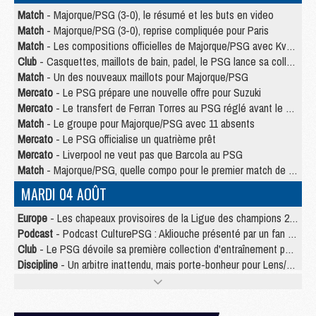
Match
- Majorque/PSG (3-0), le résumé et les buts en video
Match
- Majorque/PSG (3-0), reprise compliquée pour Paris
Match
- Les compositions officielles de Majorque/PSG avec Kvara et de nombreux jeunes
Club
- Casquettes, maillots de bain, padel, le PSG lance sa collection été
Match
- Un des nouveaux maillots pour Majorque/PSG
Mercato
- Le PSG prépare une nouvelle offre pour Suzuki
Mercato
- Le transfert de Ferran Torres au PSG réglé avant le 12 août ?
Match
- Le groupe pour Majorque/PSG avec 11 absents
Mercato
- Le PSG officialise un quatrième prêt
Mercato
- Liverpool ne veut pas que Barcola au PSG
Match
- Majorque/PSG, quelle compo pour le premier match de la saison 2026/27 ?
MARDI 04 AOÛT
Europe
- Les chapeaux provisoires de la Ligue des champions 2026/27
Podcast
- Podcast CulturePSG : Akliouche présenté par un fan de Monaco
Club
- Le PSG dévoile sa première collection d'entraînement pour 2026/2027
Discipline
- Un arbitre inattendu, mais porte-bonheur pour Lens/PSG
Match
- Majorque/PSG, sur quelle chaine et à quelle heure regarder le match ?
Mercato
- Le plan du PSG pour Suzuki et Chevalier se précise
Mercato
- Le tableau mercato du PSG (été 2026)