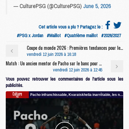
— CulturePSG (@CulturePSG)
June 5, 2026
Cet article vous a plu ? Partagez le :
#PSG x Jordan
#Maillot
#Quatrième maillot
#2026/2027
Coupe du monde 2026 : Premières tendances pour les compositions de Brésil/Maroc
vendredi 12 juin 2026 à 16:18
Match : Un ancien mentor de Pacho sur le banc pour Lens/PSG
vendredi 12 juin 2026 à 12:45
Vous pouvez retrouver les commentaires de l'article sous les
publicités.