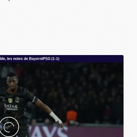
C
M
S
M
C
M
C
M
M
M
M
M
M
M
M
M