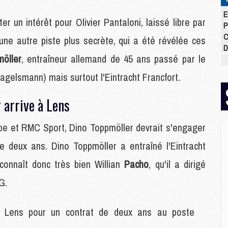
E
ter un intérêt pour Olivier Pantaloni, laissé libre par
P
C
r une autre piste plus secrète, qui a été révélée ces
D
öller
, entraîneur allemand de 45 ans passé par le
M
M
Nagelsmann) mais surtout l'Eintracht Francfort.
M
M
 arrive à Lens
M
M
ipe et RMC Sport, Dino Toppmöller devrait s'engager
e deux ans. Dino Toppmöller a entraîné l'Eintracht
M
M
 connaît donc très bien Willian
Pacho
, qu'il a dirigé
C
G.
M
C
M
et Lens pour un contrat de deux ans au poste
M