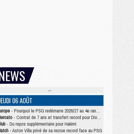
NEWS
JEUDI 06 AOÛT
urope
- Pourquoi le PSG redémarre 2026/27 au 4e rang du coefficient UEFA
ercato
- Contrat de 7 ans et transfert record pour Diomandé loin du PSG
lub
- Du repos supplémentaire pour Hakimi
atch
- Aston Villa privé de sa recrue record face au PSG