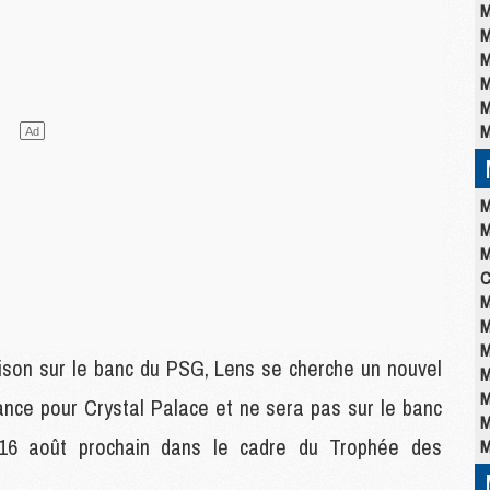
M
M
M
M
M
M
M
M
M
C
M
M
M
ison sur le banc du PSG, Lens se cherche un nouvel
M
M
tance pour Crystal Palace et ne sera pas sur le banc
M
 16 août prochain dans le cadre du Trophée des
M