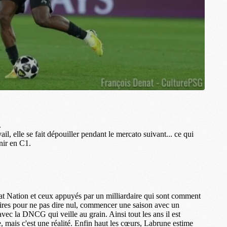
M
C
M
M
F
C
M
P
M
C
R
M
M
C