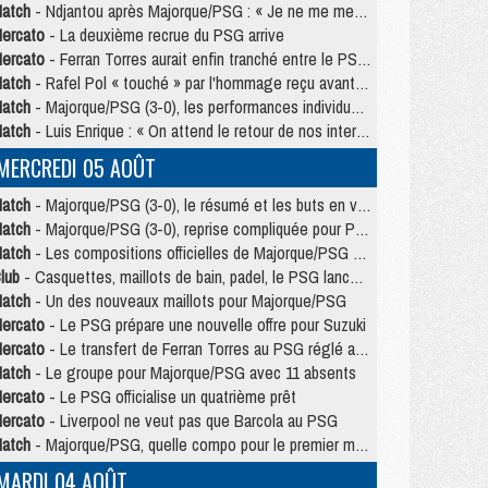
atch
- Ndjantou après Majorque/PSG : « Je ne me mets pas de plafond »
ercato
- La deuxième recrue du PSG arrive
ercato
- Ferran Torres aurait enfin tranché entre le PSG et le Barça
atch
- Rafel Pol « touché » par l'hommage reçu avant Majorque/PSG
atch
- Majorque/PSG (3-0), les performances individuelles
atch
- Luis Enrique : « On attend le retour de nos internationaux »
MERCREDI 05 AOÛT
atch
- Majorque/PSG (3-0), le résumé et les buts en video
atch
- Majorque/PSG (3-0), reprise compliquée pour Paris
atch
- Les compositions officielles de Majorque/PSG avec Kvara et de nombreux jeunes
lub
- Casquettes, maillots de bain, padel, le PSG lance sa collection été
atch
- Un des nouveaux maillots pour Majorque/PSG
ercato
- Le PSG prépare une nouvelle offre pour Suzuki
ercato
- Le transfert de Ferran Torres au PSG réglé avant le 12 août ?
atch
- Le groupe pour Majorque/PSG avec 11 absents
ercato
- Le PSG officialise un quatrième prêt
ercato
- Liverpool ne veut pas que Barcola au PSG
atch
- Majorque/PSG, quelle compo pour le premier match de la saison 2026/27 ?
MARDI 04 AOÛT