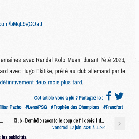
E
M
er.com/bMqL9gCOaJ
M
M
C
M
 semaines avec Randal Kolo Muani durant l'été 2023,
M
tard avec Hugo Ekitike, prêté au club allemand par le
C
 définitivement deux mois plus tard
.
M
M
M
Cet article vous a plu ? Partagez le :
M
llian Pacho
#Lens/PSG
#Trophée des Champions
#Francfort
Club : Les ailes Jordan vont faire leur retour sur le maillot du PSG
Club : Dembélé raconte le coup de fil décisif de Luis Enrique avant son transfert au PSG
M
vendredi 12 juin 2026 à 11:44
M
les publicités.
C