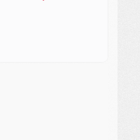
urope
- Gros coup dur pour Aston Villa avant de croiser le PSG
DIMANCHE 02 AOÛT
ercato
- Le transfert de Kolo Muani à la Juventus est officiel
ercato
- [MAJ] Le PSG a fait une grosse offre à Parme pour Suzuki
ercato
- Le PSG a envoyé une première offre pour Mika Godts
lub
- Après Pacho, d'autres retours en vue
ercato
- Changement de dernière minute pour Kolo Muani
SAMEDI 01 AOÛT
ercato
- L'agent de Mika Godts confirme un accord avec le PSG
lub
- Quels numéros de maillot pour Akliouche et Digne au PSG ?
atch
- Un hommage prévu lors de Brest/PSG
ercato
- Le PSG et le Barça ont rendez-vous pour Ferran Torres
ercato
- Guéla Doué dans les listes du PSG
ercato
- Le transfert de Mika Godts au PSG en bonne voie
VENDREDI 31 JUILLET
atch
- Un diffuseur annoncé pour les deux premiers matchs amicaux du PSG
ercato
- Le transfert d'Akliouche au PSG bouclé, le montant se précise
lub
- Un retour majeur dans le groupe du PSG