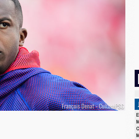
E
M
C
M