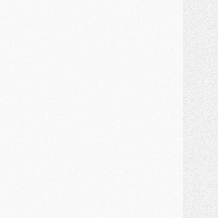
MARDI 28 JUILLET
ercato
- Des intermédiaires ont tenté de relancer Diomande au PSG
lub
- Au moins neuf jeunes conviés à l'entraînement des pros
ercato
- Une partie du communiqué du PSG sur Diomande expliquée
ercato
- Barcola futur plus gros transfert de l'été ?
ormation
- Retour sur la saison des U17 du PSG en 7 chiffres clés
lub
- Le PSG connaît ses premiers matches de septembre
ercato
- Un troisième prêt bouclé par le PSG
LUNDI 27 JUILLET
odcast
- Podcast CulturePSG à 22h : Mercato (Barcola, Diomande, etc)
ercato
- La prolongation de Dembélé au PSG dans la dernière ligne droite
lub
- Le PSG a fait sa reprise avec... 9 joueurs
és. sociaux
- Les Portugais du PSG réunis pendant leurs vacances
ercato
- Le PSG avance sur la piste Suzuki
ercato
- Après Digne, un autre défenseur en approche au PSG ?
lub
- Une petite quinzaine de joueurs attendus pour la reprise de l'entraînement du PSG
DIMANCHE 26 JUILLET