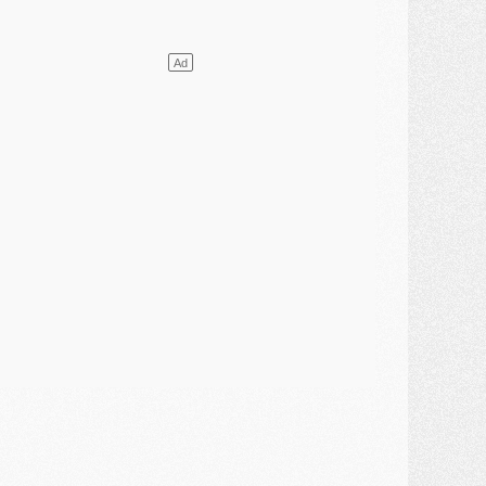
lub
- [MAJ] Ndjantou et deux jeunes du PSG annoncés dans un tournoi U21
ercato
- L'étonnante piste Suzuki confirmée et onéreuse
JEUDI 30 JUILLET
élections
- Ancelotti fait le ménage au Brésil mais veut garder Marquinhos
ercato
- Le statu quo du milieu du PSG se précise
lub
- Le PSG plutôt que la FIFA pour Al-Khelaïfi, poussé par l'UEFA ?
ercato
- Le PSG presserait Ferran Torres de se décider, deux pistes de secours
lub
- Déguisements, shopping, double scouting, Luis Campos dévoile ses méthodes
ercato
- Kroupi retiré du mercato
ercato
- Enfin une avancée dans le transfert d'Akliouche
MERCREDI 29 JUILLET
ercato
- Ferran Torres priorité du PSG, mais ouvert à tout
ercato
- Première offre de Liverpool en approche pour Barcola
ercato
- Le montant du transfert de Kolo Muani se précise, la formule aussi
ercato
- Kolo Muani attendu en Italie, son transfert débloqué
ercato
- Monaco a encore repoussé une offre du PSG pour Akliouche
ercato
- Liverpool presque d'accord avec Barcola, le PSG pas du tout
ercato
- Moment décisif pour le transfert de Kolo Muani