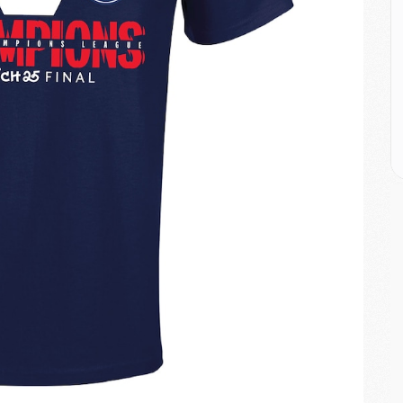
M
M
M
M
M
M
M
E
P
C
D
M
M
M
M
M
M