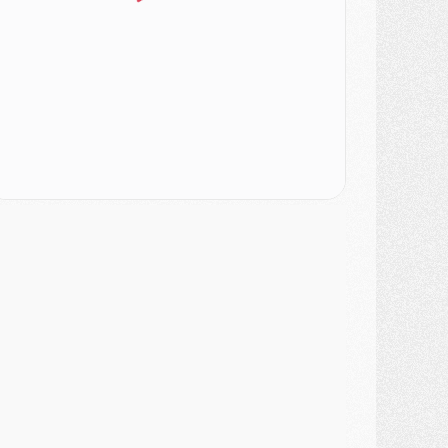
atch
- Un des nouveaux maillots pour Majorque/PSG
ercato
- Le PSG prépare une nouvelle offre pour Suzuki
ercato
- Le transfert de Ferran Torres au PSG réglé avant le 12 août ?
atch
- Le groupe pour Majorque/PSG avec 11 absents
ercato
- Le PSG officialise un quatrième prêt
ercato
- Liverpool ne veut pas que Barcola au PSG
atch
- Majorque/PSG, quelle compo pour le premier match de la saison 2026/27 ?
MARDI 04 AOÛT
urope
- Les chapeaux provisoires de la Ligue des champions 2026/27
odcast
- Podcast CulturePSG : Akliouche présenté par un fan de Monaco
lub
- Le PSG dévoile sa première collection d'entraînement pour 2026/2027
iscipline
- Un arbitre inattendu, mais porte-bonheur pour Lens/PSG
atch
- Majorque/PSG, sur quelle chaine et à quelle heure regarder le match ?
ercato
- Le plan du PSG pour Suzuki et Chevalier se précise
ercato
- L'Ajax refuse la première offre du PSG pour Godts
ercato
- Le PSG veut accélérer, Ferran Torres temporise
ercato
- Liverpool encore très loin du compte pour Barcola
LUNDI 03 AOÛT
atch
- Podcast CulturePSG : Mercato (Godts, Suzuki, Akliouche, Barcola, etc)