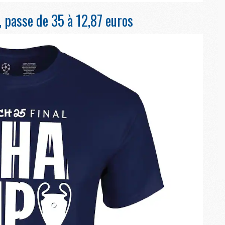
M
 passe de 35 à 12,87 euros
C
M
C
M
M
E
M
M
M
C
M
M
C
M
M