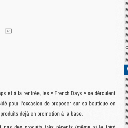
M
M
M
M
M
M
M
C
M
M
M
M
M
ps et à la rentrée, les « French Days » se déroulent
M
idé pour l'occasion de proposer sur sa boutique en
M
M
produits déjà en promotion à la base.
M
M
 pas des produits très récents (même si le third