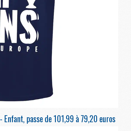
M
M
M
M
C
C
M
S
M
C
M
C
M
M
 Enfant, passe de 101,99 à 79,20 euros