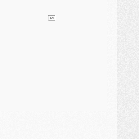
ercato
- L'Ajax attend bien plus de 45M pour Mika Godts
lub
- Quatre retours importants dans le groupe du PSG, et un plus discret
ercato
- Ayari file en Ligue 2
lub
- Le PSG s'associe avec un géant de la tech
ercato
- Vu d'Italie, le transfert de Suzuki au PSG est bien engagé
ercato
- Ferran Torres ne serait pas à vendre, mais...
urope
- Gros coup dur pour Aston Villa avant de croiser le PSG
DIMANCHE 02 AOÛT
ercato
- Le transfert de Kolo Muani à la Juventus est officiel
ercato
- [MAJ] Le PSG a fait une grosse offre à Parme pour Suzuki
ercato
- Le PSG a envoyé une première offre pour Mika Godts
lub
- Après Pacho, d'autres retours en vue
ercato
- Changement de dernière minute pour Kolo Muani
SAMEDI 01 AOÛT
ercato
- L'agent de Mika Godts confirme un accord avec le PSG
lub
- Quels numéros de maillot pour Akliouche et Digne au PSG ?
atch
- Un hommage prévu lors de Brest/PSG
ercato
- Le PSG et le Barça ont rendez-vous pour Ferran Torres