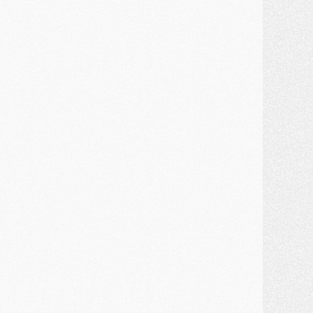
ercato
- Guéla Doué dans les listes du PSG
ercato
- Le transfert de Mika Godts au PSG en bonne voie
VENDREDI 31 JUILLET
atch
- Un diffuseur annoncé pour les deux premiers matchs amicaux du PSG
ercato
- Le transfert d'Akliouche au PSG bouclé, le montant se précise
lub
- Un retour majeur dans le groupe du PSG
lub
- [MAJ] Ndjantou et deux jeunes du PSG annoncés dans un tournoi U21
ercato
- L'étonnante piste Suzuki confirmée et onéreuse
JEUDI 30 JUILLET
élections
- Ancelotti fait le ménage au Brésil mais veut garder Marquinhos
ercato
- Le statu quo du milieu du PSG se précise
lub
- Le PSG plutôt que la FIFA pour Al-Khelaïfi, poussé par l'UEFA ?
ercato
- Le PSG presserait Ferran Torres de se décider, deux pistes de secours
lub
- Déguisements, shopping, double scouting, Luis Campos dévoile ses méthodes
ercato
- Kroupi retiré du mercato
ercato
- Enfin une avancée dans le transfert d'Akliouche
MERCREDI 29 JUILLET