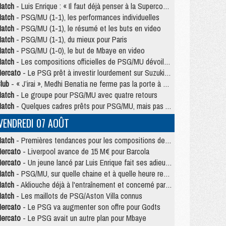
atch
- Luis Enrique : « Il faut déjà penser à la Supercoupe »
atch
- PSG/MU (1-1), les performances individuelles
atch
- PSG/MU (1-1), le résumé et les buts en video
atch
- PSG/MU (1-1), du mieux pour Paris
atch
- PSG/MU (1-0), le but de Mbaye en video
atch
- Les compositions officielles de PSG/MU dévoilées, Pacho titulaire
ercato
- Le PSG prêt à investir lourdement sur Suzuki malgré Safonov et Chevalier
lub
- « J’irai », Medhi Benatia ne ferme pas la porte à une arrivée au PSG
atch
- Le groupe pour PSG/MU avec quatre retours
atch
- Quelques cadres prêts pour PSG/MU, mais pas Akliouche ?
VENDREDI 07 AOÛT
atch
- Premières tendances pour les compositions de PSG/MU
ercato
- Liverpool avance de 15 M€ pour Barcola
ercato
- Un jeune lancé par Luis Enrique fait ses adieux au PSG
atch
- PSG/MU, sur quelle chaine et à quelle heure regarder le match ?
atch
- Akliouche déjà à l'entraînement et concerné par PSG/MU ?
atch
- Les maillots de PSG/Aston Villa connus
ercato
- Le PSG va augmenter son offre pour Godts
ercato
- Le PSG avait un autre plan pour Mbaye