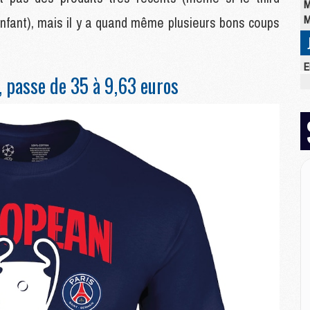
M
M
nfant), mais il y a quand même plusieurs bons coups
E
 passe de 35 à 9,63 euros
M
C
M
M
M
M
M
M
M
M
M
M
C