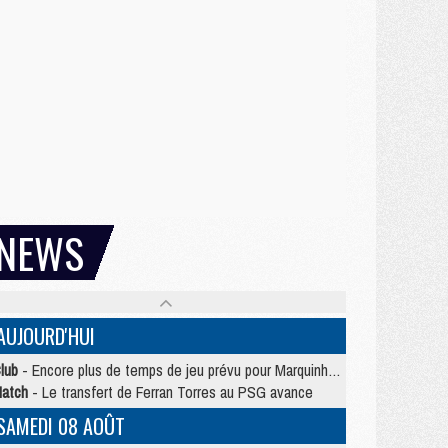
NEWS
AUJOURD'HUI
lub
- Encore plus de temps de jeu prévu pour Marquinhos et les Portugais en Supercoupe
atch
- Le transfert de Ferran Torres au PSG avance
SAMEDI 08 AOÛT