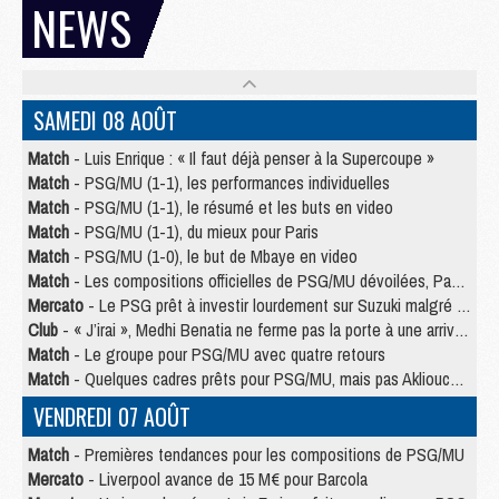
NEWS
SAMEDI 08 AOÛT
Match
- Luis Enrique : « Il faut déjà penser à la Supercoupe »
Match
- PSG/MU (1-1), les performances individuelles
Match
- PSG/MU (1-1), le résumé et les buts en video
Match
- PSG/MU (1-1), du mieux pour Paris
Match
- PSG/MU (1-0), le but de Mbaye en video
Match
- Les compositions officielles de PSG/MU dévoilées, Pacho titulaire
Mercato
- Le PSG prêt à investir lourdement sur Suzuki malgré Safonov et Chevalier
Club
- « J’irai », Medhi Benatia ne ferme pas la porte à une arrivée au PSG
Match
- Le groupe pour PSG/MU avec quatre retours
Match
- Quelques cadres prêts pour PSG/MU, mais pas Akliouche ?
VENDREDI 07 AOÛT
Match
- Premières tendances pour les compositions de PSG/MU
Mercato
- Liverpool avance de 15 M€ pour Barcola