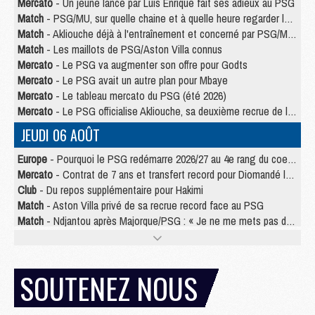
Mercato
- Un jeune lancé par Luis Enrique fait ses adieux au PSG
Match
- PSG/MU, sur quelle chaine et à quelle heure regarder le match ?
Match
- Akliouche déjà à l'entraînement et concerné par PSG/MU ?
Match
- Les maillots de PSG/Aston Villa connus
Mercato
- Le PSG va augmenter son offre pour Godts
Mercato
- Le PSG avait un autre plan pour Mbaye
Mercato
- Le tableau mercato du PSG (été 2026)
Mercato
- Le PSG officialise Akliouche, sa deuxième recrue de l’été
JEUDI 06 AOÛT
Europe
- Pourquoi le PSG redémarre 2026/27 au 4e rang du coefficient UEFA
Mercato
- Contrat de 7 ans et transfert record pour Diomandé loin du PSG
Club
- Du repos supplémentaire pour Hakimi
Match
- Aston Villa privé de sa recrue record face au PSG
Match
- Ndjantou après Majorque/PSG : « Je ne me mets pas de plafond »
Mercato
- La deuxième recrue du PSG arrive
Mercato
- Ferran Torres aurait enfin tranché entre le PSG et le Barça
Match
- Rafel Pol « touché » par l'hommage reçu avant Majorque/PSG
SOUTENEZ NOUS
Match
- Majorque/PSG (3-0), les performances individuelles
Match
- Luis Enrique : « On attend le retour de nos internationaux »