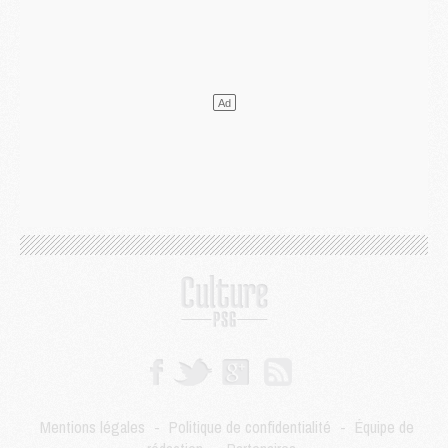
Mercato
- L'Ajax refuse la première offre du PSG pour Godts
Mercato
- Le PSG veut accélérer, Ferran Torres temporise
Mercato
- Liverpool encore très loin du compte pour Barcola
LUNDI 03 AOÛT
Match
- Podcast CulturePSG : Mercato (Godts, Suzuki, Akliouche, Barcola, etc)
Mercato
- L'Ajax attend bien plus de 45M pour Mika Godts
Club
- Quatre retours importants dans le groupe du PSG, et un plus discret
Mercato
- Ayari file en Ligue 2
Club
- Le PSG s'associe avec un géant de la tech
Mercato
- Vu d'Italie, le transfert de Suzuki au PSG est bien engagé
Mercato
- Ferran Torres ne serait pas à vendre, mais...
Europe
- Gros coup dur pour Aston Villa avant de croiser le PSG
DIMANCHE 02 AOÛT
Mercato
- Le transfert de Kolo Muani à la Juventus est officiel
Mercato
- [MAJ] Le PSG a fait une grosse offre à Parme pour Suzuki
Mercato
- Le PSG a envoyé une première offre pour Mika Godts
Club
- Après Pacho, d'autres retours en vue
Mentions légales
-
Politique de confidentialité
-
Équipe de
Mercato
- Changement de dernière minute pour Kolo Muani