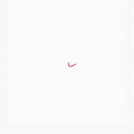
MERCREDI 05 AOÛT
Match
- Majorque/PSG (3-0), le résumé et les buts en video
Match
- Majorque/PSG (3-0), reprise compliquée pour Paris
Match
- Les compositions officielles de Majorque/PSG avec Kvara et de nombreux jeunes
Club
- Casquettes, maillots de bain, padel, le PSG lance sa collection été
Match
- Un des nouveaux maillots pour Majorque/PSG
Mercato
- Le PSG prépare une nouvelle offre pour Suzuki
Mercato
- Le transfert de Ferran Torres au PSG réglé avant le 12 août ?
Match
- Le groupe pour Majorque/PSG avec 11 absents
Mercato
- Le PSG officialise un quatrième prêt
Mercato
- Liverpool ne veut pas que Barcola au PSG
Match
- Majorque/PSG, quelle compo pour le premier match de la saison 2026/27 ?
MARDI 04 AOÛT
Europe
- Les chapeaux provisoires de la Ligue des champions 2026/27
Podcast
- Podcast CulturePSG : Akliouche présenté par un fan de Monaco
Club
- Le PSG dévoile sa première collection d'entraînement pour 2026/2027
Discipline
- Un arbitre inattendu, mais porte-bonheur pour Lens/PSG
Match
- Majorque/PSG, sur quelle chaine et à quelle heure regarder le match ?
Mercato
- Le plan du PSG pour Suzuki et Chevalier se précise