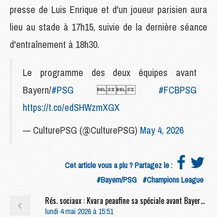
presse de Luis Enrique et d'un joueur parisien aura
lieu au stade à 17h15, suivie de la dernière séance
d'entraînement à 18h30.
Le programme des deux équipes avant
Bayern/
#PSG

#FCBPSG
https://t.co/edSHWzmXGX
— CulturePSG (@CulturePSG)
May 4, 2026
Cet article vous a plu ? Partagez le :
#Bayern/PSG
#Champions League
Rés. sociaux : Kvara peaufine sa spéciale avant Bayern/PSG
lundi 4 mai 2026 à 15:51