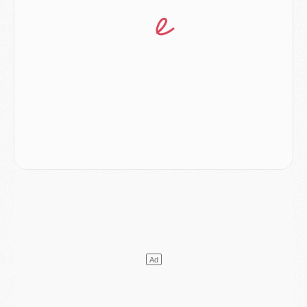
Mercato
- Vu d'Italie, le transfert de Suzuki au PSG est bien engagé
Mercato
- Ferran Torres ne serait pas à vendre, mais...
Europe
- Gros coup dur pour Aston Villa avant de croiser le PSG
DIMANCHE 02 AOÛT
Mercato
- Le transfert de Kolo Muani à la Juventus est officiel
Mercato
- [MAJ] Le PSG a fait une grosse offre à Parme pour Suzuki
Mercato
- Le PSG a envoyé une première offre pour Mika Godts
Club
- Après Pacho, d'autres retours en vue
Mercato
- Changement de dernière minute pour Kolo Muani
SAMEDI 01 AOÛT
Mercato
- L'agent de Mika Godts confirme un accord avec le PSG
Club
- Quels numéros de maillot pour Akliouche et Digne au PSG ?
Match
- Un hommage prévu lors de Brest/PSG
Mercato
- Le PSG et le Barça ont rendez-vous pour Ferran Torres
Mercato
- Guéla Doué dans les listes du PSG
Mercato
- Le transfert de Mika Godts au PSG en bonne voie
VENDREDI 31 JUILLET