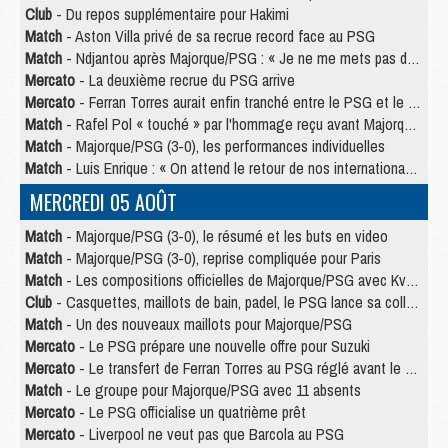
Club
- Du repos supplémentaire pour Hakimi
Match
- Aston Villa privé de sa recrue record face au PSG
Match
- Ndjantou après Majorque/PSG : « Je ne me mets pas de plafond »
Mercato
- La deuxième recrue du PSG arrive
Mercato
- Ferran Torres aurait enfin tranché entre le PSG et le Barça
Match
- Rafel Pol « touché » par l'hommage reçu avant Majorque/PSG
Match
- Majorque/PSG (3-0), les performances individuelles
Match
- Luis Enrique : « On attend le retour de nos internationaux »
MERCREDI 05 AOÛT
Match
- Majorque/PSG (3-0), le résumé et les buts en video
Match
- Majorque/PSG (3-0), reprise compliquée pour Paris
Match
- Les compositions officielles de Majorque/PSG avec Kvara et de nombreux jeunes
Club
- Casquettes, maillots de bain, padel, le PSG lance sa collection été
Match
- Un des nouveaux maillots pour Majorque/PSG
Mercato
- Le PSG prépare une nouvelle offre pour Suzuki
Mercato
- Le transfert de Ferran Torres au PSG réglé avant le 12 août ?
Match
- Le groupe pour Majorque/PSG avec 11 absents
Mercato
- Le PSG officialise un quatrième prêt
Mercato
- Liverpool ne veut pas que Barcola au PSG