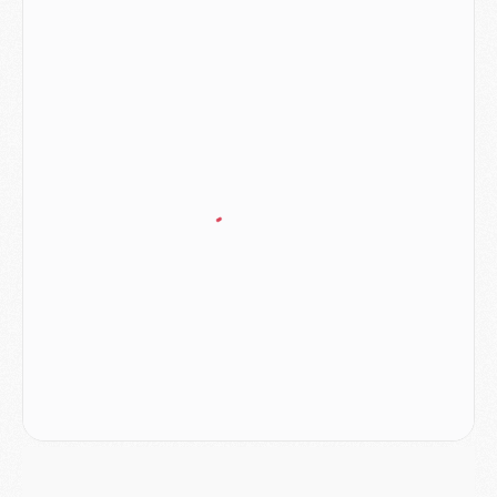
Mercato
- Le PSG avait un autre plan pour Mbaye
Mercato
- Le PSG officialise Akliouche, sa deuxième recrue de l’été
JEUDI 06 AOÛT
Europe
- Pourquoi le PSG redémarre 2026/27 au 4e rang du coefficient UEFA
Mercato
- Contrat de 7 ans et transfert record pour Diomandé loin du PSG
Club
- Du repos supplémentaire pour Hakimi
Match
- Aston Villa privé de sa recrue record face au PSG
Match
- Ndjantou après Majorque/PSG : « Je ne me mets pas de plafond »
Mercato
- La deuxième recrue du PSG arrive
Mercato
- Ferran Torres aurait enfin tranché entre le PSG et le Barça
Match
- Rafel Pol « touché » par l'hommage reçu avant Majorque/PSG
Match
- Majorque/PSG (3-0), les performances individuelles
Match
- Luis Enrique : « On attend le retour de nos internationaux »
MERCREDI 05 AOÛT
Match
- Majorque/PSG (3-0), le résumé et les buts en video
Match
- Majorque/PSG (3-0), reprise compliquée pour Paris
Match
- Les compositions officielles de Majorque/PSG avec Kvara et de nombreux jeunes
Club
- Casquettes, maillots de bain, padel, le PSG lance sa collection été