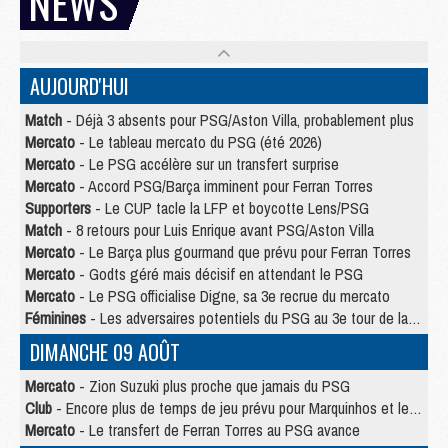
NEWS
AUJOURD'HUI
Match
- Déjà 3 absents pour PSG/Aston Villa, probablement plus
Mercato
- Le tableau mercato du PSG (été 2026)
Mercato
- Le PSG accélère sur un transfert surprise
Mercato
- Accord PSG/Barça imminent pour Ferran Torres
Supporters
- Le CUP tacle la LFP et boycotte Lens/PSG
Match
- 8 retours pour Luis Enrique avant PSG/Aston Villa
Mercato
- Le Barça plus gourmand que prévu pour Ferran Torres
Mercato
- Godts géré mais décisif en attendant le PSG
Mercato
- Le PSG officialise Digne, sa 3e recrue du mercato
Féminines
- Les adversaires potentiels du PSG au 3e tour de la Ligue des Champions féminine
DIMANCHE 09 AOÛT
Mercato
- Zion Suzuki plus proche que jamais du PSG
Club
- Encore plus de temps de jeu prévu pour Marquinhos et les Portugais en Supercoupe
Mercato
- Le transfert de Ferran Torres au PSG avance