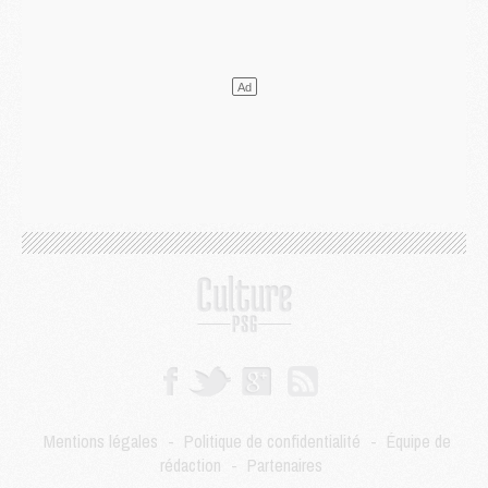
Match
- Un des nouveaux maillots pour Majorque/PSG
Mercato
- Le PSG prépare une nouvelle offre pour Suzuki
Mercato
- Le transfert de Ferran Torres au PSG réglé avant le 12 août ?
Match
- Le groupe pour Majorque/PSG avec 11 absents
Mercato
- Le PSG officialise un quatrième prêt
Mercato
- Liverpool ne veut pas que Barcola au PSG
Match
- Majorque/PSG, quelle compo pour le premier match de la saison 2026/27 ?
MARDI 04 AOÛT
Europe
- Les chapeaux provisoires de la Ligue des champions 2026/27
Podcast
- Podcast CulturePSG : Akliouche présenté par un fan de Monaco
Club
- Le PSG dévoile sa première collection d'entraînement pour 2026/2027
Discipline
- Un arbitre inattendu, mais porte-bonheur pour Lens/PSG
Match
- Majorque/PSG, sur quelle chaine et à quelle heure regarder le match ?
Mercato
- Le plan du PSG pour Suzuki et Chevalier se précise
Mercato
- L'Ajax refuse la première offre du PSG pour Godts
Mercato
- Le PSG veut accélérer, Ferran Torres temporise
Mercato
- Liverpool encore très loin du compte pour Barcola
Mentions légales
-
Politique de confidentialité
-
Équipe de
LUNDI 03 AOÛT
rédaction
-
Partenaires