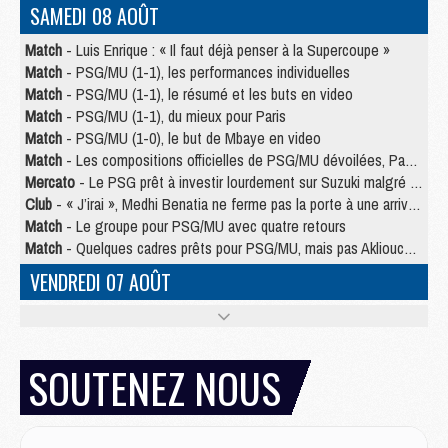
SAMEDI 08 AOÛT
Match
- Luis Enrique : « Il faut déjà penser à la Supercoupe »
Match
- PSG/MU (1-1), les performances individuelles
Match
- PSG/MU (1-1), le résumé et les buts en video
Match
- PSG/MU (1-1), du mieux pour Paris
Match
- PSG/MU (1-0), le but de Mbaye en video
Match
- Les compositions officielles de PSG/MU dévoilées, Pacho titulaire
Mercato
- Le PSG prêt à investir lourdement sur Suzuki malgré Safonov et Chevalier
Club
- « J’irai », Medhi Benatia ne ferme pas la porte à une arrivée au PSG
Match
- Le groupe pour PSG/MU avec quatre retours
Match
- Quelques cadres prêts pour PSG/MU, mais pas Akliouche ?
VENDREDI 07 AOÛT
Match
- Premières tendances pour les compositions de PSG/MU
Mercato
- Liverpool avance de 15 M€ pour Barcola
Mercato
- Un jeune lancé par Luis Enrique fait ses adieux au PSG
SOUTENEZ NOUS
Match
- PSG/MU, sur quelle chaine et à quelle heure regarder le match ?
Match
- Akliouche déjà à l'entraînement et concerné par PSG/MU ?
Match
- Les maillots de PSG/Aston Villa connus
Mercato
- Le PSG va augmenter son offre pour Godts