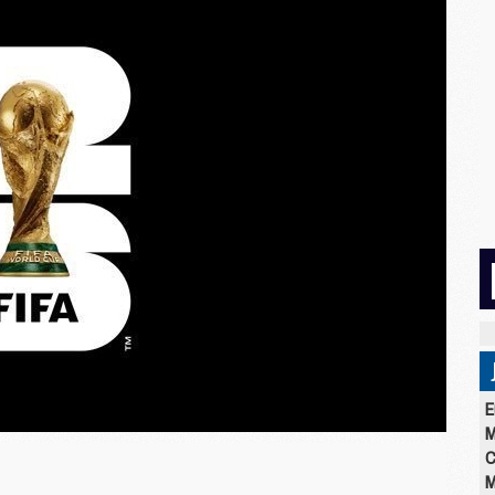
E
M
C
M