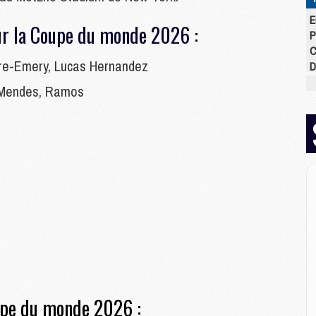
E
ur la Coupe du monde 2026 :
P
C
re-Emery, Lucas Hernandez
D
M
 Mendes, Ramos
M
M
M
M
M
M
M
C
M
C
M
M
oupe du monde 2026 :