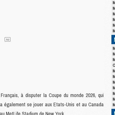
M
M
M
M
M
M
M
M
M
C
M
M
M
M
M
 Français, à disputer la Coupe du monde 2026, qui
M
 va également se jouer aux Etats-Unis et au Canada
M
t au MetLife Stadium de New York.