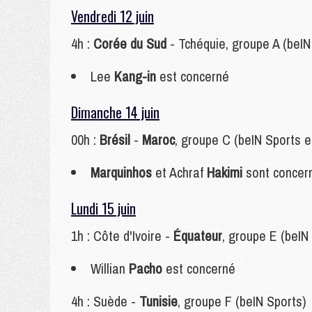
Vendredi 12 juin
4h :
Corée du Sud
- Tchéquie, groupe A (beIN
Lee
Kang-in
est concerné
Dimanche 14 juin
00h :
Brésil
-
Maroc
, groupe C (beIN Sports e
Marquinhos
et Achraf
Hakimi
sont concer
Lundi 15 juin
1h : Côte d'Ivoire -
Équateur
, groupe E (beIN
Willian
Pacho
est concerné
4h : Suède -
Tunisie
, groupe F (beIN Sports)