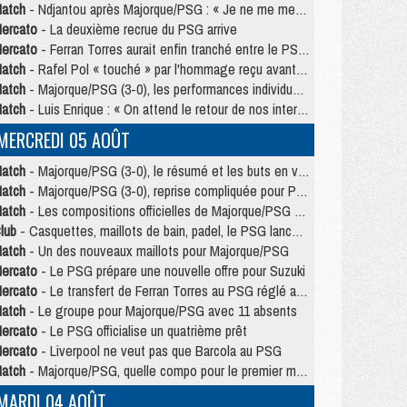
atch
- Ndjantou après Majorque/PSG : « Je ne me mets pas de plafond »
ercato
- La deuxième recrue du PSG arrive
ercato
- Ferran Torres aurait enfin tranché entre le PSG et le Barça
atch
- Rafel Pol « touché » par l'hommage reçu avant Majorque/PSG
atch
- Majorque/PSG (3-0), les performances individuelles
atch
- Luis Enrique : « On attend le retour de nos internationaux »
MERCREDI 05 AOÛT
atch
- Majorque/PSG (3-0), le résumé et les buts en video
atch
- Majorque/PSG (3-0), reprise compliquée pour Paris
atch
- Les compositions officielles de Majorque/PSG avec Kvara et de nombreux jeunes
lub
- Casquettes, maillots de bain, padel, le PSG lance sa collection été
atch
- Un des nouveaux maillots pour Majorque/PSG
ercato
- Le PSG prépare une nouvelle offre pour Suzuki
ercato
- Le transfert de Ferran Torres au PSG réglé avant le 12 août ?
atch
- Le groupe pour Majorque/PSG avec 11 absents
ercato
- Le PSG officialise un quatrième prêt
ercato
- Liverpool ne veut pas que Barcola au PSG
atch
- Majorque/PSG, quelle compo pour le premier match de la saison 2026/27 ?
MARDI 04 AOÛT