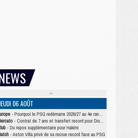
NEWS
JEUDI 06 AOÛT
urope
- Pourquoi le PSG redémarre 2026/27 au 4e rang du coefficient UEFA
ercato
- Contrat de 7 ans et transfert record pour Diomandé loin du PSG
lub
- Du repos supplémentaire pour Hakimi
atch
- Aston Villa privé de sa recrue record face au PSG