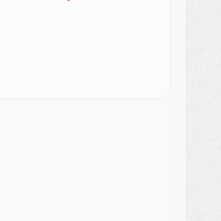
urope
- Gros coup dur pour Aston Villa avant de croiser le PSG
DIMANCHE 02 AOÛT
ercato
- Le transfert de Kolo Muani à la Juventus est officiel
ercato
- [MAJ] Le PSG a fait une grosse offre à Parme pour Suzuki
ercato
- Le PSG a envoyé une première offre pour Mika Godts
lub
- Après Pacho, d'autres retours en vue
ercato
- Changement de dernière minute pour Kolo Muani
SAMEDI 01 AOÛT
ercato
- L'agent de Mika Godts confirme un accord avec le PSG
lub
- Quels numéros de maillot pour Akliouche et Digne au PSG ?
atch
- Un hommage prévu lors de Brest/PSG
ercato
- Le PSG et le Barça ont rendez-vous pour Ferran Torres
ercato
- Guéla Doué dans les listes du PSG
ercato
- Le transfert de Mika Godts au PSG en bonne voie
VENDREDI 31 JUILLET
atch
- Un diffuseur annoncé pour les deux premiers matchs amicaux du PSG
ercato
- Le transfert d'Akliouche au PSG bouclé, le montant se précise
lub
- Un retour majeur dans le groupe du PSG