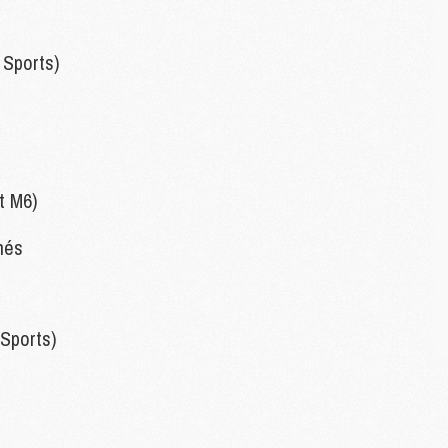
C
M
 Sports)
S
M
C
M
t M6)
C
M
M
nés
M
M
 Sports)
M
M
M
M
M