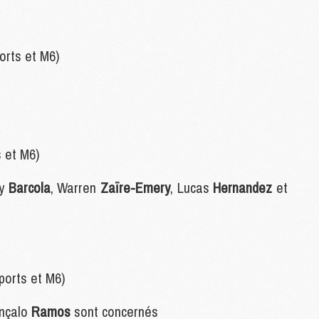
M
orts et M6)
C
M
M
F
C
M
s et M6)
ey
Barcola
, Warren
Zaïre-Emery
, Lucas
Hernandez
et
P
M
C
R
M
M
ports et M6)
C
nçalo
Ramos
sont concernés