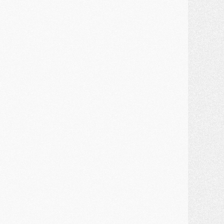
MARDI 28 JUILLET
ercato
- Des intermédiaires ont tenté de relancer Diomande au PSG
lub
- Au moins neuf jeunes conviés à l'entraînement des pros
ercato
- Une partie du communiqué du PSG sur Diomande expliquée
ercato
- Barcola futur plus gros transfert de l'été ?
ormation
- Retour sur la saison des U17 du PSG en 7 chiffres clés
lub
- Le PSG connaît ses premiers matches de septembre
ercato
- Un troisième prêt bouclé par le PSG
LUNDI 27 JUILLET
odcast
- Podcast CulturePSG à 22h : Mercato (Barcola, Diomande, etc)
ercato
- La prolongation de Dembélé au PSG dans la dernière ligne droite
lub
- Le PSG a fait sa reprise avec... 9 joueurs
és. sociaux
- Les Portugais du PSG réunis pendant leurs vacances
ercato
- Le PSG avance sur la piste Suzuki
ercato
- Après Digne, un autre défenseur en approche au PSG ?
lub
- Une petite quinzaine de joueurs attendus pour la reprise de l'entraînement du PSG
DIMANCHE 26 JUILLET