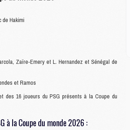
E
c de Hakimi
M
M
M
C
M
rcola, Zaïre-Emery et L. Hernandez et Sénégal de
M
C
M
Mendes et Ramos
M
M
et des 16 joueurs du PSG présents à la Coupe du
M
M
SG à la Coupe du monde 2026 :
M
C