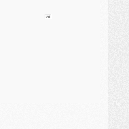
lub
- [MAJ] Ndjantou et deux jeunes du PSG annoncés dans un tournoi U21
ercato
- L'étonnante piste Suzuki confirmée et onéreuse
JEUDI 30 JUILLET
élections
- Ancelotti fait le ménage au Brésil mais veut garder Marquinhos
ercato
- Le statu quo du milieu du PSG se précise
lub
- Le PSG plutôt que la FIFA pour Al-Khelaïfi, poussé par l'UEFA ?
ercato
- Le PSG presserait Ferran Torres de se décider, deux pistes de secours
lub
- Déguisements, shopping, double scouting, Luis Campos dévoile ses méthodes
ercato
- Kroupi retiré du mercato
ercato
- Enfin une avancée dans le transfert d'Akliouche
MERCREDI 29 JUILLET
ercato
- Ferran Torres priorité du PSG, mais ouvert à tout
ercato
- Première offre de Liverpool en approche pour Barcola
ercato
- Le montant du transfert de Kolo Muani se précise, la formule aussi
ercato
- Kolo Muani attendu en Italie, son transfert débloqué
ercato
- Monaco a encore repoussé une offre du PSG pour Akliouche
ercato
- Liverpool presque d'accord avec Barcola, le PSG pas du tout
ercato
- Moment décisif pour le transfert de Kolo Muani