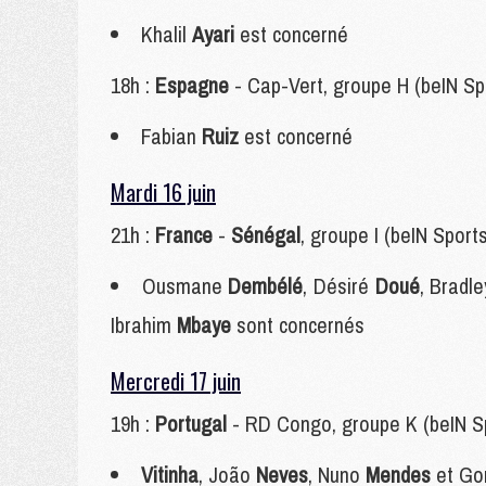
Khalil
Ayari
est concerné
18h :
Espagne
- Cap-Vert, groupe H (beIN Sp
Fabian
Ruiz
est concerné
Mardi 16 juin
21h :
France
-
Sénégal
, groupe I (beIN Sport
Ousmane
Dembélé
, Désiré
Doué
, Bradl
Ibrahim
Mbaye
sont concernés
Mercredi 17 juin
19h :
Portugal
- RD Congo, groupe K (beIN S
Vitinha
, João
Neves
, Nuno
Mendes
et Go