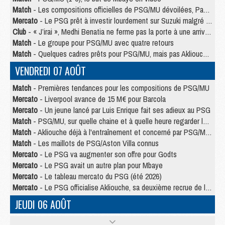
Match
- Les compositions officielles de PSG/MU dévoilées, Pacho titulaire
Mercato
- Le PSG prêt à investir lourdement sur Suzuki malgré Safonov et Chevalier
Club
- « J’irai », Medhi Benatia ne ferme pas la porte à une arrivée au PSG
Match
- Le groupe pour PSG/MU avec quatre retours
Match
- Quelques cadres prêts pour PSG/MU, mais pas Akliouche ?
VENDREDI 07 AOÛT
Match
- Premières tendances pour les compositions de PSG/MU
Mercato
- Liverpool avance de 15 M€ pour Barcola
Mercato
- Un jeune lancé par Luis Enrique fait ses adieux au PSG
Match
- PSG/MU, sur quelle chaine et à quelle heure regarder le match ?
Match
- Akliouche déjà à l'entraînement et concerné par PSG/MU ?
Match
- Les maillots de PSG/Aston Villa connus
Mercato
- Le PSG va augmenter son offre pour Godts
Mercato
- Le PSG avait un autre plan pour Mbaye
Mercato
- Le tableau mercato du PSG (été 2026)
Mercato
- Le PSG officialise Akliouche, sa deuxième recrue de l’été
JEUDI 06 AOÛT
Europe
- Pourquoi le PSG redémarre 2026/27 au 4e rang du coefficient UEFA