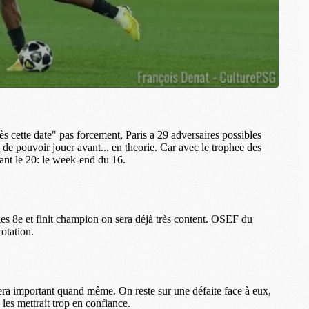
C
M
S
M
C
M
C
M
M
M
M
M
M
M
M
M