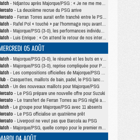
atch
- Ndjantou après Majorque/PSG : « Je ne me mets pas de plafond »
ercato
- La deuxième recrue du PSG arrive
ercato
- Ferran Torres aurait enfin tranché entre le PSG et le Barça
atch
- Rafel Pol « touché » par l'hommage reçu avant Majorque/PSG
atch
- Majorque/PSG (3-0), les performances individuelles
atch
- Luis Enrique : « On attend le retour de nos internationaux »
MERCREDI 05 AOÛT
atch
- Majorque/PSG (3-0), le résumé et les buts en video
atch
- Majorque/PSG (3-0), reprise compliquée pour Paris
atch
- Les compositions officielles de Majorque/PSG avec Kvara et de nombreux jeunes
lub
- Casquettes, maillots de bain, padel, le PSG lance sa collection été
atch
- Un des nouveaux maillots pour Majorque/PSG
ercato
- Le PSG prépare une nouvelle offre pour Suzuki
ercato
- Le transfert de Ferran Torres au PSG réglé avant le 12 août ?
atch
- Le groupe pour Majorque/PSG avec 11 absents
ercato
- Le PSG officialise un quatrième prêt
ercato
- Liverpool ne veut pas que Barcola au PSG
atch
- Majorque/PSG, quelle compo pour le premier match de la saison 2026/27 ?
MARDI 04 AOÛT