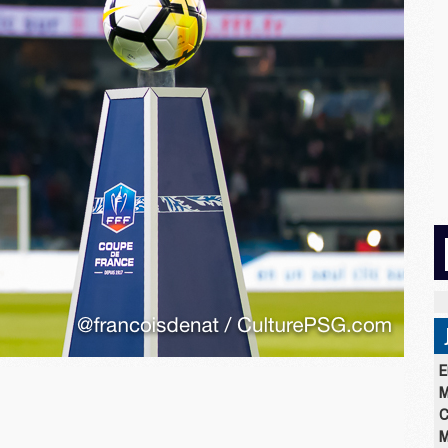
E
M
C
M