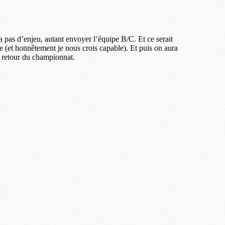
M
C
M
M
F
C
M
P
M
C
R
M
M
C