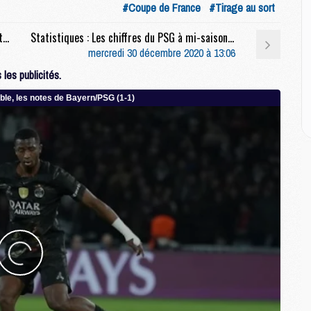
E
#Coupe de France
#Tirage au sort
Rés. sociaux : Keylor Navas remercie Tuchel et lui souhaite bonne chance
Statistiques : Les chiffres du PSG à mi-saison, une défense sauvée par les apparences
M
mercredi 30 décembre 2020 à 13:06
M
les publicités.
M
C
M
M
C
M
M
M
M
M
M
C