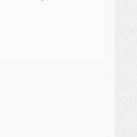
urope
- Gros coup dur pour Aston Villa avant de croiser le PSG
DIMANCHE 02 AOÛT
ercato
- Le transfert de Kolo Muani à la Juventus est officiel
ercato
- [MAJ] Le PSG a fait une grosse offre à Parme pour Suzuki
ercato
- Le PSG a envoyé une première offre pour Mika Godts
lub
- Après Pacho, d'autres retours en vue
ercato
- Changement de dernière minute pour Kolo Muani
SAMEDI 01 AOÛT
ercato
- L'agent de Mika Godts confirme un accord avec le PSG
lub
- Quels numéros de maillot pour Akliouche et Digne au PSG ?
atch
- Un hommage prévu lors de Brest/PSG
ercato
- Le PSG et le Barça ont rendez-vous pour Ferran Torres
ercato
- Guéla Doué dans les listes du PSG
ercato
- Le transfert de Mika Godts au PSG en bonne voie
VENDREDI 31 JUILLET
atch
- Un diffuseur annoncé pour les deux premiers matchs amicaux du PSG
ercato
- Le transfert d'Akliouche au PSG bouclé, le montant se précise
lub
- Un retour majeur dans le groupe du PSG