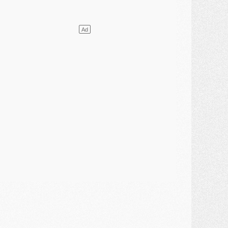
lub
- [MAJ] Ndjantou et deux jeunes du PSG annoncés dans un tournoi U21
ercato
- L'étonnante piste Suzuki confirmée et onéreuse
JEUDI 30 JUILLET
élections
- Ancelotti fait le ménage au Brésil mais veut garder Marquinhos
ercato
- Le statu quo du milieu du PSG se précise
lub
- Le PSG plutôt que la FIFA pour Al-Khelaïfi, poussé par l'UEFA ?
ercato
- Le PSG presserait Ferran Torres de se décider, deux pistes de secours
lub
- Déguisements, shopping, double scouting, Luis Campos dévoile ses méthodes
ercato
- Kroupi retiré du mercato
ercato
- Enfin une avancée dans le transfert d'Akliouche
MERCREDI 29 JUILLET
ercato
- Ferran Torres priorité du PSG, mais ouvert à tout
ercato
- Première offre de Liverpool en approche pour Barcola
ercato
- Le montant du transfert de Kolo Muani se précise, la formule aussi
ercato
- Kolo Muani attendu en Italie, son transfert débloqué
ercato
- Monaco a encore repoussé une offre du PSG pour Akliouche
ercato
- Liverpool presque d'accord avec Barcola, le PSG pas du tout
ercato
- Moment décisif pour le transfert de Kolo Muani