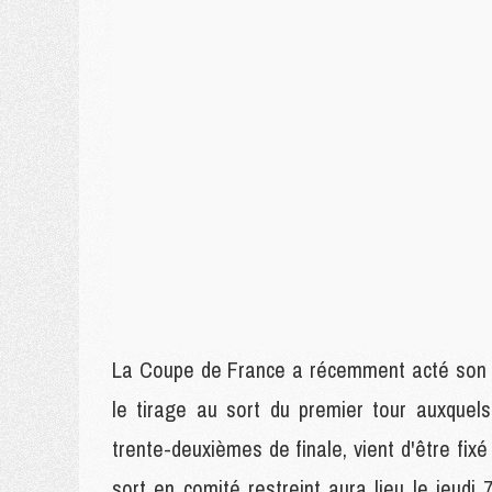
La Coupe de France a récemment acté son c
le tirage au sort du premier tour auxquels
trente-deuxièmes de finale, vient d'être fixé
sort en comité restreint aura lieu le jeudi