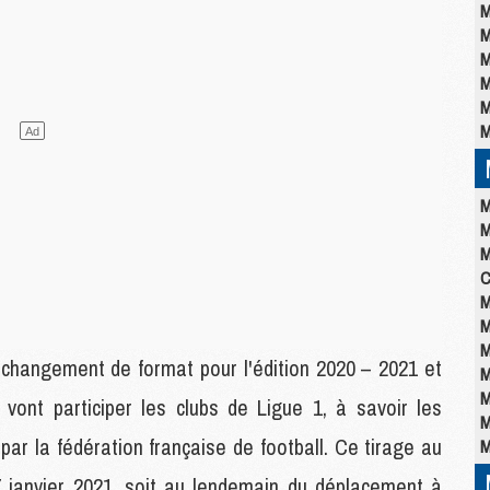
M
M
M
M
M
M
M
M
M
C
M
M
M
hangement de format pour l'édition 2020 – 2021 et
M
M
 vont participer les clubs de Ligue 1, à savoir les
M
 par la fédération française de football. Ce tirage au
M
 7 janvier 2021, soit au lendemain du déplacement à