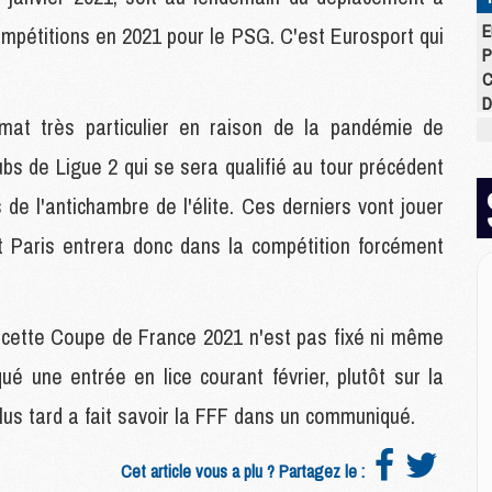
E
ompétitions en 2021 pour le PSG. C'est Eurosport qui
P
C
D
at très particulier en raison de la pandémie de
M
M
ubs de Ligue 2 qui se sera qualifié au tour précédent
M
M
 de l'antichambre de l'élite. Ces derniers vont jouer
M
et Paris entrera donc dans la compétition forcément
M
M
 cette Coupe de France 2021 n'est pas fixé ni même
M
C
é une entrée en lice courant février, plutôt sur la
M
plus tard a fait savoir la FFF dans un communiqué.
C
M
M
Cet article vous a plu ? Partagez le :