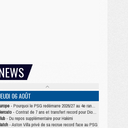
NEWS
JEUDI 06 AOÛT
urope
- Pourquoi le PSG redémarre 2026/27 au 4e rang du coefficient UEFA
ercato
- Contrat de 7 ans et transfert record pour Diomandé loin du PSG
lub
- Du repos supplémentaire pour Hakimi
atch
- Aston Villa privé de sa recrue record face au PSG