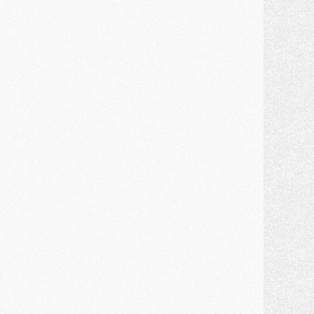
MARDI 28 JUILLET
ercato
- Des intermédiaires ont tenté de relancer Diomande au PSG
lub
- Au moins neuf jeunes conviés à l'entraînement des pros
ercato
- Une partie du communiqué du PSG sur Diomande expliquée
ercato
- Barcola futur plus gros transfert de l'été ?
ormation
- Retour sur la saison des U17 du PSG en 7 chiffres clés
lub
- Le PSG connaît ses premiers matches de septembre
ercato
- Un troisième prêt bouclé par le PSG
LUNDI 27 JUILLET
odcast
- Podcast CulturePSG à 22h : Mercato (Barcola, Diomande, etc)
ercato
- La prolongation de Dembélé au PSG dans la dernière ligne droite
lub
- Le PSG a fait sa reprise avec... 9 joueurs
és. sociaux
- Les Portugais du PSG réunis pendant leurs vacances
ercato
- Le PSG avance sur la piste Suzuki
ercato
- Après Digne, un autre défenseur en approche au PSG ?
lub
- Une petite quinzaine de joueurs attendus pour la reprise de l'entraînement du PSG
DIMANCHE 26 JUILLET