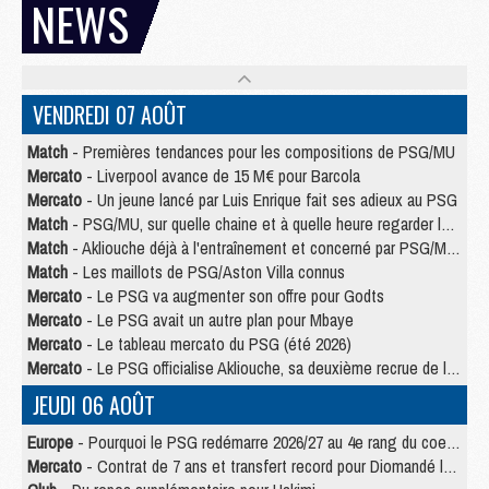
NEWS
VENDREDI 07 AOÛT
Match
- Premières tendances pour les compositions de PSG/MU
Mercato
- Liverpool avance de 15 M€ pour Barcola
Mercato
- Un jeune lancé par Luis Enrique fait ses adieux au PSG
Match
- PSG/MU, sur quelle chaine et à quelle heure regarder le match ?
Match
- Akliouche déjà à l'entraînement et concerné par PSG/MU ?
Match
- Les maillots de PSG/Aston Villa connus
Mercato
- Le PSG va augmenter son offre pour Godts
Mercato
- Le PSG avait un autre plan pour Mbaye
Mercato
- Le tableau mercato du PSG (été 2026)
Mercato
- Le PSG officialise Akliouche, sa deuxième recrue de l’été
JEUDI 06 AOÛT
Europe
- Pourquoi le PSG redémarre 2026/27 au 4e rang du coefficient UEFA
Mercato
- Contrat de 7 ans et transfert record pour Diomandé loin du PSG