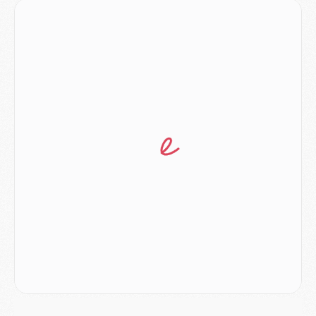
MARDI 04 AOÛT
Europe
- Les chapeaux provisoires de la Ligue des champions 2026/27
Podcast
- Podcast CulturePSG : Akliouche présenté par un fan de Monaco
Club
- Le PSG dévoile sa première collection d'entraînement pour 2026/2027
Discipline
- Un arbitre inattendu, mais porte-bonheur pour Lens/PSG
Match
- Majorque/PSG, sur quelle chaine et à quelle heure regarder le match ?
Mercato
- Le plan du PSG pour Suzuki et Chevalier se précise
Mercato
- L'Ajax refuse la première offre du PSG pour Godts
Mercato
- Le PSG veut accélérer, Ferran Torres temporise
Mercato
- Liverpool encore très loin du compte pour Barcola
LUNDI 03 AOÛT
Match
- Podcast CulturePSG : Mercato (Godts, Suzuki, Akliouche, Barcola, etc)
Mercato
- L'Ajax attend bien plus de 45M pour Mika Godts
Club
- Quatre retours importants dans le groupe du PSG, et un plus discret
Mercato
- Ayari file en Ligue 2
Club
- Le PSG s'associe avec un géant de la tech
Mercato
- Vu d'Italie, le transfert de Suzuki au PSG est bien engagé
Mercato
- Ferran Torres ne serait pas à vendre, mais...