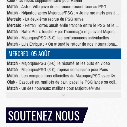
Club
- Du repos supplémentaire pour Hakimi
Match
- Aston Villa privé de sa recrue record face au PSG
Match
- Ndjantou après Majorque/PSG : « Je ne me mets pas de plafond »
Mercato
- La deuxième recrue du PSG arrive
Mercato
- Ferran Torres aurait enfin tranché entre le PSG et le Barça
Match
- Rafel Pol « touché » par l'hommage reçu avant Majorque/PSG
Match
- Majorque/PSG (3-0), les performances individuelles
Match
- Luis Enrique : « On attend le retour de nos internationaux »
MERCREDI 05 AOÛT
Match
- Majorque/PSG (3-0), le résumé et les buts en video
Match
- Majorque/PSG (3-0), reprise compliquée pour Paris
Match
- Les compositions officielles de Majorque/PSG avec Kvara et de nombreux jeunes
Club
- Casquettes, maillots de bain, padel, le PSG lance sa collection été
Match
- Un des nouveaux maillots pour Majorque/PSG
Mercato
- Le PSG prépare une nouvelle offre pour Suzuki
Mercato
- Le transfert de Ferran Torres au PSG réglé avant le 12 août ?
Match
- Le groupe pour Majorque/PSG avec 11 absents
SOUTENEZ NOUS
Mercato
- Le PSG officialise un quatrième prêt
Mercato
- Liverpool ne veut pas que Barcola au PSG
Match
- Majorque/PSG, quelle compo pour le premier match de la saison 2026/27 ?