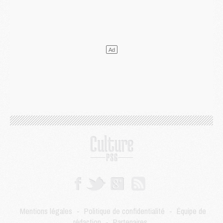
Europe
- Gros coup dur pour Aston Villa avant de croiser le PSG
DIMANCHE 02 AOÛT
Mercato
- Le transfert de Kolo Muani à la Juventus est officiel
Mercato
- [MAJ] Le PSG a fait une grosse offre à Parme pour Suzuki
Mercato
- Le PSG a envoyé une première offre pour Mika Godts
Club
- Après Pacho, d'autres retours en vue
Mercato
- Changement de dernière minute pour Kolo Muani
SAMEDI 01 AOÛT
Mercato
- L'agent de Mika Godts confirme un accord avec le PSG
Club
- Quels numéros de maillot pour Akliouche et Digne au PSG ?
Match
- Un hommage prévu lors de Brest/PSG
Mercato
- Le PSG et le Barça ont rendez-vous pour Ferran Torres
Mercato
- Guéla Doué dans les listes du PSG
Mercato
- Le transfert de Mika Godts au PSG en bonne voie
VENDREDI 31 JUILLET
Match
- Un diffuseur annoncé pour les deux premiers matchs amicaux du PSG
Mentions légales
-
Politique de confidentialité
-
Équipe de
Mercato
- Le transfert d'Akliouche au PSG bouclé, le montant se précise
rédaction
-
Partenaires