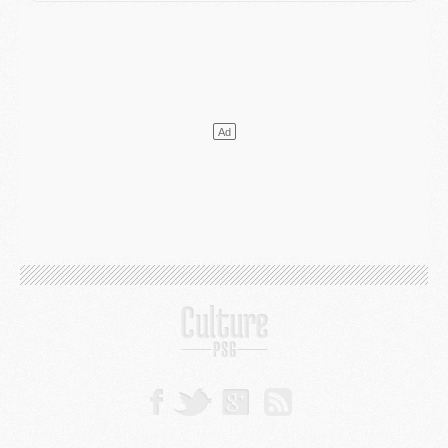
Europe
- Les chapeaux provisoires de la Ligue des champions 2026/27
Podcast
- Podcast CulturePSG : Akliouche présenté par un fan de Monaco
Club
- Le PSG dévoile sa première collection d'entraînement pour 2026/2027
Discipline
- Un arbitre inattendu, mais porte-bonheur pour Lens/PSG
Match
- Majorque/PSG, sur quelle chaine et à quelle heure regarder le match ?
Mercato
- Le plan du PSG pour Suzuki et Chevalier se précise
Mercato
- L'Ajax refuse la première offre du PSG pour Godts
Mercato
- Le PSG veut accélérer, Ferran Torres temporise
Mercato
- Liverpool encore très loin du compte pour Barcola
LUNDI 03 AOÛT
Match
- Podcast CulturePSG : Mercato (Godts, Suzuki, Akliouche, Barcola, etc)
Mercato
- L'Ajax attend bien plus de 45M pour Mika Godts
Club
- Quatre retours importants dans le groupe du PSG, et un plus discret
Mercato
- Ayari file en Ligue 2
Club
- Le PSG s'associe avec un géant de la tech
Mercato
- Vu d'Italie, le transfert de Suzuki au PSG est bien engagé
Mercato
- Ferran Torres ne serait pas à vendre, mais...
Europe
- Gros coup dur pour Aston Villa avant de croiser le PSG
DIMANCHE 02 AOÛT