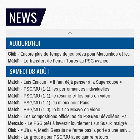
NEWS
AUJOURD'HUI
Club
- Encore plus de temps de jeu prévu pour Marquinhos et les Portugais en Supercoupe
Match
- Le transfert de Ferran Torres au PSG avance
SAMEDI 08 AOÛT
Match
- Luis Enrique : « Il faut déjà penser à la Supercoupe »
Match
- PSG/MU (1-1), les performances individuelles
Match
- PSG/MU (1-1), le résumé et les buts en video
Match
- PSG/MU (1-1), du mieux pour Paris
Match
- PSG/MU (1-0), le but de Mbaye en video
Match
- Les compositions officielles de PSG/MU dévoilées, Pacho titulaire
Mercato
- Le PSG prêt à investir lourdement sur Suzuki malgré Safonov et Chevalier
Club
- « J’irai », Medhi Benatia ne ferme pas la porte à une arrivée au PSG
Match
- Le groupe pour PSG/MU avec quatre retours