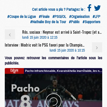
Cet article vous a plu ? Partagez le :
#Coupe de la Ligue
#Finale
#PSG/OL
#Organisation
#LFP
#Nathalie Boy de la Tour
#Public
#Supporters
Rés. sociaux : Neymar est arrivé à Saint-Tropez (et a retrouvé Verratti)
lundi 15 juin 2020 à 12:15
Interview : Modric voit le PSG favori pour la Champions League et conseille Mbappé sur son avenir
lundi 15 juin 2020 à 10:15
Vous pouvez retrouver les commentaires de l'article sous les
publicités.