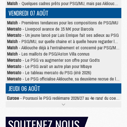
Match
- Quelques cadres prêts pour PSG/MU, mais pas Akliouche ?
VENDREDI 07 AOÛT
Match
- Premières tendances pour les compositions de PSG/MU
Mercato
- Liverpool avance de 15 M€ pour Barcola
Mercato
- Un jeune lancé par Luis Enrique fait ses adieux au PSG
Match
- PSG/MU, sur quelle chaine et à quelle heure regarder le match ?
Match
- Akliouche déjà à l'entraînement et concerné par PSG/MU ?
Match
- Les maillots de PSG/Aston Villa connus
Mercato
- Le PSG va augmenter son offre pour Godts
Mercato
- Le PSG avait un autre plan pour Mbaye
Mercato
- Le tableau mercato du PSG (été 2026)
Mercato
- Le PSG officialise Akliouche, sa deuxième recrue de l’été
JEUDI 06 AOÛT
Europe
- Pourquoi le PSG redémarre 2026/27 au 4e rang du coefficient UEFA
Mercato
- Contrat de 7 ans et transfert record pour Diomandé loin du PSG
Club
- Du repos supplémentaire pour Hakimi
Match
- Aston Villa privé de sa recrue record face au PSG
SOUTENEZ NOUS
Match
- Ndjantou après Majorque/PSG : « Je ne me mets pas de plafond »