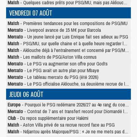
Match
- Quelques cadres prêts pour PSG/MU, mais pas Akliouche ?
VENDREDI 07 AOÛT
Match
- Premières tendances pour les compositions de PSG/MU
Mercato
- Liverpool avance de 15 M€ pour Barcola
Mercato
- Un jeune lancé par Luis Enrique fait ses adieux au PSG
Match
- PSG/MU, sur quelle chaine et à quelle heure regarder le match ?
Match
- Akliouche déjà à l'entraînement et concerné par PSG/MU ?
Match
- Les maillots de PSG/Aston Villa connus
Mercato
- Le PSG va augmenter son offre pour Godts
Mercato
- Le PSG avait un autre plan pour Mbaye
Mercato
- Le tableau mercato du PSG (été 2026)
Mercato
- Le PSG officialise Akliouche, sa deuxième recrue de l’été
JEUDI 06 AOÛT
Europe
- Pourquoi le PSG redémarre 2026/27 au 4e rang du coefficient UEFA
Mercato
- Contrat de 7 ans et transfert record pour Diomandé loin du PSG
Club
- Du repos supplémentaire pour Hakimi
Match
- Aston Villa privé de sa recrue record face au PSG
Match
- Ndjantou après Majorque/PSG : « Je ne me mets pas de plafond »