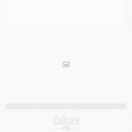
Europe
- Les chapeaux provisoires de la Ligue des champions 2026/27
Podcast
- Podcast CulturePSG : Akliouche présenté par un fan de Monaco
Club
- Le PSG dévoile sa première collection d'entraînement pour 2026/2027
Discipline
- Un arbitre inattendu, mais porte-bonheur pour Lens/PSG
Match
- Majorque/PSG, sur quelle chaine et à quelle heure regarder le match ?
Mercato
- Le plan du PSG pour Suzuki et Chevalier se précise
Mercato
- L'Ajax refuse la première offre du PSG pour Godts
Mercato
- Le PSG veut accélérer, Ferran Torres temporise
Mercato
- Liverpool encore très loin du compte pour Barcola
LUNDI 03 AOÛT
Match
- Podcast CulturePSG : Mercato (Godts, Suzuki, Akliouche, Barcola, etc)
Mercato
- L'Ajax attend bien plus de 45M pour Mika Godts
Club
- Quatre retours importants dans le groupe du PSG, et un plus discret
Mercato
- Ayari file en Ligue 2
Club
- Le PSG s'associe avec un géant de la tech
Mercato
- Vu d'Italie, le transfert de Suzuki au PSG est bien engagé
Mercato
- Ferran Torres ne serait pas à vendre, mais...
Europe
- Gros coup dur pour Aston Villa avant de croiser le PSG
DIMANCHE 02 AOÛT