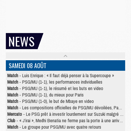
NEWS
SAMEDI 08 AOÛT
Match
- Luis Enrique : « Il faut déjà penser à la Supercoupe »
Match
- PSG/MU (1-1), les performances individuelles
Match
- PSG/MU (1-1), le résumé et les buts en video
Match
- PSG/MU (1-1), du mieux pour Paris
Match
- PSG/MU (1-0), le but de Mbaye en video
Match
- Les compositions officielles de PSG/MU dévoilées, Pacho titulaire
Mercato
- Le PSG prêt à investir lourdement sur Suzuki malgré Safonov et Chevalier
Club
- « J’irai », Medhi Benatia ne ferme pas la porte à une arrivée au PSG
Match
- Le groupe pour PSG/MU avec quatre retours