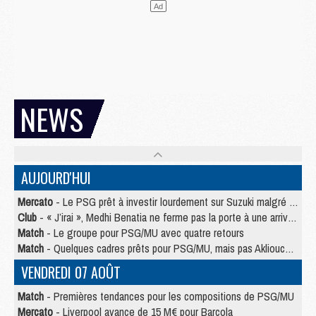
NEWS
AUJOURD'HUI
Mercato
- Le PSG prêt à investir lourdement sur Suzuki malgré Safonov et Chevalier
Club
- « J’irai », Medhi Benatia ne ferme pas la porte à une arrivée au PSG
Match
- Le groupe pour PSG/MU avec quatre retours
Match
- Quelques cadres prêts pour PSG/MU, mais pas Akliouche ?
VENDREDI 07 AOÛT
Match
- Premières tendances pour les compositions de PSG/MU
Mercato
- Liverpool avance de 15 M€ pour Barcola