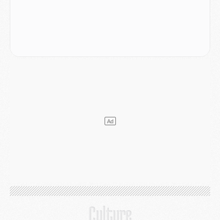
Mercato
- Le plan du PSG pour Suzuki et Chevalier se précise
Mercato
- L'Ajax refuse la première offre du PSG pour Godts
Mercato
- Le PSG veut accélérer, Ferran Torres temporise
Mercato
- Liverpool encore très loin du compte pour Barcola
LUNDI 03 AOÛT
Match
- Podcast CulturePSG : Mercato (Godts, Suzuki, Akliouche, Barcola, etc)
Mercato
- L'Ajax attend bien plus de 45M pour Mika Godts
Club
- Quatre retours importants dans le groupe du PSG, et un plus discret
Mercato
- Ayari file en Ligue 2
Club
- Le PSG s'associe avec un géant de la tech
Mercato
- Vu d'Italie, le transfert de Suzuki au PSG est bien engagé
Mercato
- Ferran Torres ne serait pas à vendre, mais...
Europe
- Gros coup dur pour Aston Villa avant de croiser le PSG
DIMANCHE 02 AOÛT
Mercato
- Le transfert de Kolo Muani à la Juventus est officiel
Mercato
- [MAJ] Le PSG a fait une grosse offre à Parme pour Suzuki
Mercato
- Le PSG a envoyé une première offre pour Mika Godts
Club
- Après Pacho, d'autres retours en vue