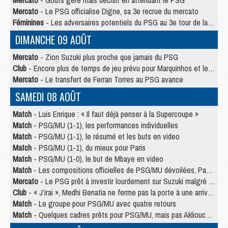
Mercato
- Le PSG officialise Digne, sa 3e recrue du mercato
Féminines
- Les adversaires potentiels du PSG au 3e tour de la Ligue des Champions féminine
DIMANCHE 09 AOÛT
Mercato
- Zion Suzuki plus proche que jamais du PSG
Club
- Encore plus de temps de jeu prévu pour Marquinhos et les Portugais en Supercoupe
Mercato
- Le transfert de Ferran Torres au PSG avance
SAMEDI 08 AOÛT
Match
- Luis Enrique : « Il faut déjà penser à la Supercoupe »
Match
- PSG/MU (1-1), les performances individuelles
Match
- PSG/MU (1-1), le résumé et les buts en video
Match
- PSG/MU (1-1), du mieux pour Paris
Match
- PSG/MU (1-0), le but de Mbaye en video
Match
- Les compositions officielles de PSG/MU dévoilées, Pacho titulaire
Mercato
- Le PSG prêt à investir lourdement sur Suzuki malgré Safonov et Chevalier
Club
- « J’irai », Medhi Benatia ne ferme pas la porte à une arrivée au PSG
Match
- Le groupe pour PSG/MU avec quatre retours
Match
- Quelques cadres prêts pour PSG/MU, mais pas Akliouche ?