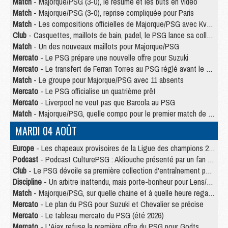
Match
- Majorque/PSG (3-0), le résumé et les buts en video
Match
- Majorque/PSG (3-0), reprise compliquée pour Paris
Match
- Les compositions officielles de Majorque/PSG avec Kvara et de nombreux jeunes
Club
- Casquettes, maillots de bain, padel, le PSG lance sa collection été
Match
- Un des nouveaux maillots pour Majorque/PSG
Mercato
- Le PSG prépare une nouvelle offre pour Suzuki
Mercato
- Le transfert de Ferran Torres au PSG réglé avant le 12 août ?
Match
- Le groupe pour Majorque/PSG avec 11 absents
Mercato
- Le PSG officialise un quatrième prêt
Mercato
- Liverpool ne veut pas que Barcola au PSG
Match
- Majorque/PSG, quelle compo pour le premier match de la saison 2026/27 ?
MARDI 04 AOÛT
Europe
- Les chapeaux provisoires de la Ligue des champions 2026/27
Podcast
- Podcast CulturePSG : Akliouche présenté par un fan de Monaco
Club
- Le PSG dévoile sa première collection d'entraînement pour 2026/2027
Discipline
- Un arbitre inattendu, mais porte-bonheur pour Lens/PSG
Match
- Majorque/PSG, sur quelle chaine et à quelle heure regarder le match ?
Mercato
- Le plan du PSG pour Suzuki et Chevalier se précise
Mercato
- Le tableau mercato du PSG (été 2026)
Mercato
- L'Ajax refuse la première offre du PSG pour Godts