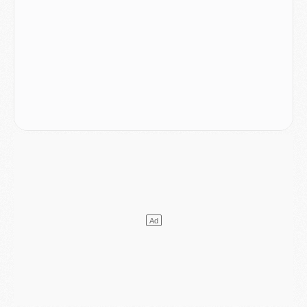
SAMEDI 01 AOÛT
Mercato
- L'agent de Mika Godts confirme un accord avec le PSG
Club
- Quels numéros de maillot pour Akliouche et Digne au PSG ?
Match
- Un hommage prévu lors de Brest/PSG
Mercato
- Le PSG et le Barça ont rendez-vous pour Ferran Torres
Mercato
- Guéla Doué dans les listes du PSG
Mercato
- Le transfert de Mika Godts au PSG en bonne voie
VENDREDI 31 JUILLET
Match
- Un diffuseur annoncé pour les deux premiers matchs amicaux du PSG
Mercato
- Le transfert d'Akliouche au PSG bouclé, le montant se précise
Club
- Un retour majeur dans le groupe du PSG
Club
- [MAJ] Ndjantou et deux jeunes du PSG annoncés dans un tournoi U21
Mercato
- L'étonnante piste Suzuki confirmée et onéreuse
JEUDI 30 JUILLET
Sélections
- Ancelotti fait le ménage au Brésil mais veut garder Marquinhos
Mercato
- Le statu quo du milieu du PSG se précise
Club
- Le PSG plutôt que la FIFA pour Al-Khelaïfi, poussé par l'UEFA ?
Mercato
- Le PSG presserait Ferran Torres de se décider, deux pistes de secours