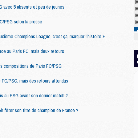
M
G avec 5 absents et peu de jeunes
M
M
FC/PSG selon la presse
M
euxième Champions League, c'est ça, marquer l'histoire »
M
M
ace au Paris FC, mais deux retours
M
C
es compositions de Paris FC/PSG
M
M
s FC/PSG, mais des retours attendus
M
M
is au PSG avant son dernier match ?
M
M
ir fêter son titre de champion de France ?
M
E