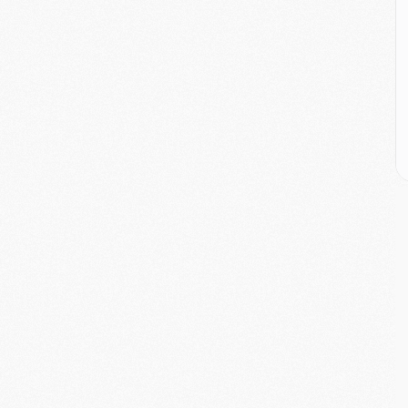
P
C
D
M
M
M
M
M
M
M
C
M
C
M
M
E
M