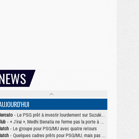
NEWS
AUJOURD'HUI
ercato
- Le PSG prêt à investir lourdement sur Suzuki malgré Safonov et Chevalier
lub
- « J’irai », Medhi Benatia ne ferme pas la porte à une arrivée au PSG
atch
- Le groupe pour PSG/MU avec quatre retours
atch
- Quelques cadres prêts pour PSG/MU, mais pas Akliouche ?