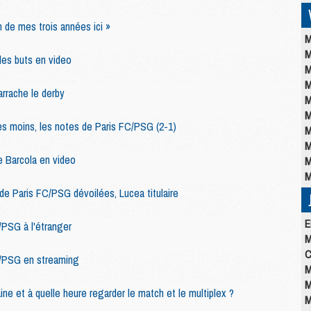
h de mes trois années ici »
M
M
les buts en video
M
M
arrache le derby
M
M
res moins, les notes de Paris FC/PSG (2-1)
M
M
e Barcola en video
M
M
 de Paris FC/PSG dévoilées, Lucea titulaire
E
PSG à l'étranger
M
C
/PSG en streaming
M
M
ine et à quelle heure regarder le match et le multiplex ?
M