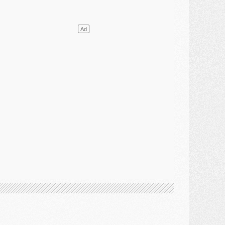
ercato
- [MAJ] Le PSG a fait une grosse offre à Parme pour Suzuki
ercato
- Le PSG a envoyé une première offre pour Mika Godts
lub
- Après Pacho, d'autres retours en vue
ercato
- Changement de dernière minute pour Kolo Muani
SAMEDI 01 AOÛT
ercato
- L'agent de Mika Godts confirme un accord avec le PSG
lub
- Quels numéros de maillot pour Akliouche et Digne au PSG ?
atch
- Un hommage prévu lors de Brest/PSG
ercato
- Le PSG et le Barça ont rendez-vous pour Ferran Torres
ercato
- Guéla Doué dans les listes du PSG
ercato
- Le transfert de Mika Godts au PSG en bonne voie
VENDREDI 31 JUILLET
atch
- Un diffuseur annoncé pour les deux premiers matchs amicaux du PSG
ercato
- Le transfert d'Akliouche au PSG bouclé, le montant se précise
lub
- Un retour majeur dans le groupe du PSG
lub
- [MAJ] Ndjantou et deux jeunes du PSG annoncés dans un tournoi U21
ercato
- L'étonnante piste Suzuki confirmée et onéreuse