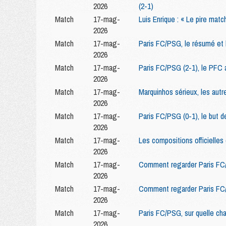
2026
(2-1)
Match
17-mag-
Luis Enrique : « Le pire matc
2026
Match
17-mag-
Paris FC/PSG, le résumé et 
2026
Match
17-mag-
Paris FC/PSG (2-1), le PFC 
2026
Match
17-mag-
Marquinhos sérieux, les aut
2026
Match
17-mag-
Paris FC/PSG (0-1), le but d
2026
Match
17-mag-
Les compositions officielles
2026
Match
17-mag-
Comment regarder Paris FC/
2026
Match
17-mag-
Comment regarder Paris FC
2026
Match
17-mag-
Paris FC/PSG, sur quelle cha
2026