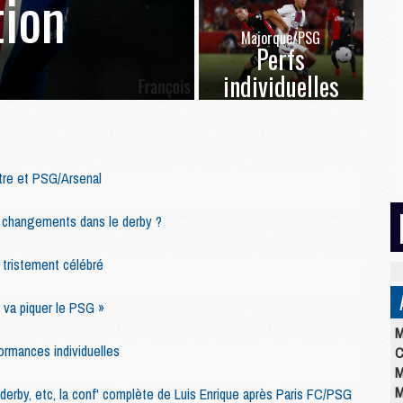
ion
Majorque/PSG
Perfs
individuelles
tre et PSG/Arsenal
6 changements dans le derby ?
tristement célébré
 va piquer le PSG »
M
ormances individuelles
C
M
M
 derby, etc, la conf' complète de Luis Enrique après Paris FC/PSG