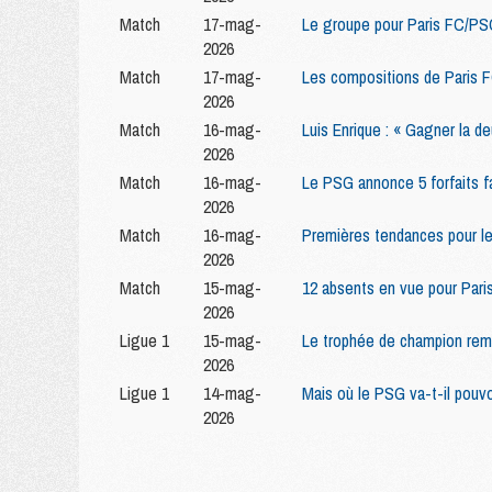
Match
17-mag-
Le groupe pour Paris FC/PS
2026
Match
17-mag-
Les compositions de Paris 
2026
Match
16-mag-
Luis Enrique : « Gagner la d
2026
Match
16-mag-
Le PSG annonce 5 forfaits f
2026
Match
16-mag-
Premières tendances pour l
2026
Match
15-mag-
12 absents en vue pour Pari
2026
Ligue 1
15-mag-
Le trophée de champion rem
2026
Ligue 1
14-mag-
Mais où le PSG va-t-il pouvo
2026