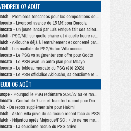
VENDREDI 07 AOÛT
atch
- Premières tendances pour les compositions de PSG/MU
ercato
- Liverpool avance de 15 M€ pour Barcola
ercato
- Un jeune lancé par Luis Enrique fait ses adieux au PSG
atch
- PSG/MU, sur quelle chaine et à quelle heure regarder le match ?
atch
- Akliouche déjà à l'entraînement et concerné par PSG/MU ?
atch
- Les maillots de PSG/Aston Villa connus
ercato
- Le PSG va augmenter son offre pour Godts
ercato
- Le PSG avait un autre plan pour Mbaye
ercato
- Le tableau mercato du PSG (été 2026)
ercato
- Le PSG officialise Akliouche, sa deuxième recrue de l’été
JEUDI 06 AOÛT
urope
- Pourquoi le PSG redémarre 2026/27 au 4e rang du coefficient UEFA
ercato
- Contrat de 7 ans et transfert record pour Diomandé loin du PSG
lub
- Du repos supplémentaire pour Hakimi
atch
- Aston Villa privé de sa recrue record face au PSG
atch
- Ndjantou après Majorque/PSG : « Je ne me mets pas de plafond »
ercato
- La deuxième recrue du PSG arrive