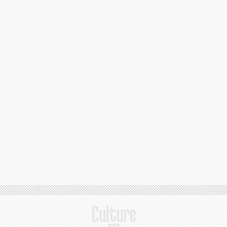
M
M
C
M
M
C
M
M
M
M
M
M
C
C
M