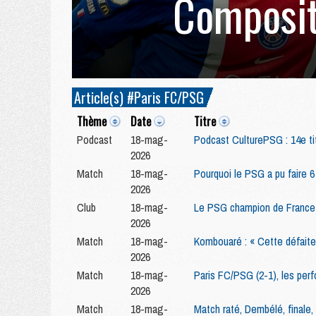
Composit
Article(s) #Paris FC/PSG
Thème
Date
Titre
Podcast
18-mag-
Podcast CulturePSG : 14e ti
2026
Match
18-mag-
Pourquoi le PSG a pu faire 
2026
Club
18-mag-
Le PSG champion de France 
2026
Match
18-mag-
Kombouaré : « Cette défaite
2026
Match
18-mag-
Paris FC/PSG (2-1), les perf
2026
Match
18-mag-
Match raté, Dembélé, finale,