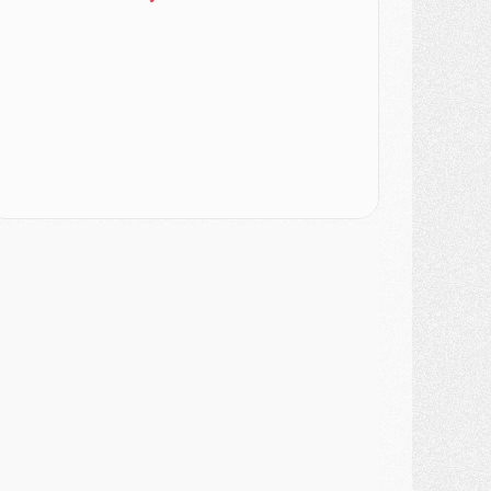
odcast
- Podcast CulturePSG : Akliouche présenté par un fan de Monaco
lub
- Le PSG dévoile sa première collection d'entraînement pour 2026/2027
iscipline
- Un arbitre inattendu, mais porte-bonheur pour Lens/PSG
atch
- Majorque/PSG, sur quelle chaine et à quelle heure regarder le match ?
ercato
- Le plan du PSG pour Suzuki et Chevalier se précise
ercato
- L'Ajax refuse la première offre du PSG pour Godts
ercato
- Le PSG veut accélérer, Ferran Torres temporise
ercato
- Liverpool encore très loin du compte pour Barcola
LUNDI 03 AOÛT
atch
- Podcast CulturePSG : Mercato (Godts, Suzuki, Akliouche, Barcola, etc)
ercato
- L'Ajax attend bien plus de 45M pour Mika Godts
lub
- Quatre retours importants dans le groupe du PSG, et un plus discret
ercato
- Ayari file en Ligue 2
lub
- Le PSG s'associe avec un géant de la tech
ercato
- Vu d'Italie, le transfert de Suzuki au PSG est bien engagé
ercato
- Ferran Torres ne serait pas à vendre, mais...
urope
- Gros coup dur pour Aston Villa avant de croiser le PSG
DIMANCHE 02 AOÛT
ercato
- Le transfert de Kolo Muani à la Juventus est officiel