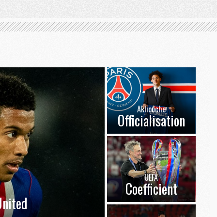
Akliouche
Officialisation
UEFA
Coefficient
nited