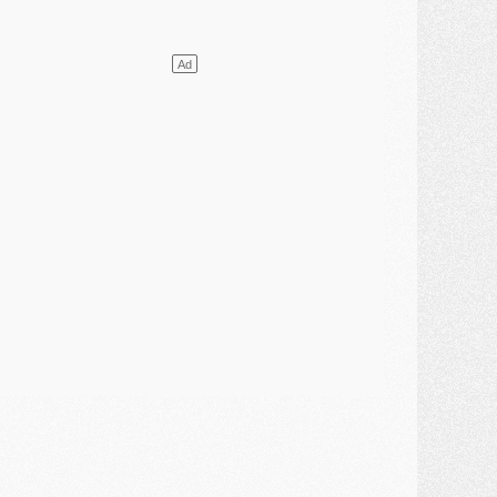
élections
- Ancelotti fait le ménage au Brésil mais veut garder Marquinhos
ercato
- Le statu quo du milieu du PSG se précise
lub
- Le PSG plutôt que la FIFA pour Al-Khelaïfi, poussé par l'UEFA ?
ercato
- Le PSG presserait Ferran Torres de se décider, deux pistes de secours
lub
- Déguisements, shopping, double scouting, Luis Campos dévoile ses méthodes
ercato
- Kroupi retiré du mercato
ercato
- Enfin une avancée dans le transfert d'Akliouche
MERCREDI 29 JUILLET
ercato
- Ferran Torres priorité du PSG, mais ouvert à tout
ercato
- Première offre de Liverpool en approche pour Barcola
ercato
- Le montant du transfert de Kolo Muani se précise, la formule aussi
ercato
- Kolo Muani attendu en Italie, son transfert débloqué
ercato
- Monaco a encore repoussé une offre du PSG pour Akliouche
ercato
- Liverpool presque d'accord avec Barcola, le PSG pas du tout
ercato
- Moment décisif pour le transfert de Kolo Muani
MARDI 28 JUILLET
ercato
- Des intermédiaires ont tenté de relancer Diomande au PSG
lub
- Au moins neuf jeunes conviés à l'entraînement des pros
ercato
- Une partie du communiqué du PSG sur Diomande expliquée