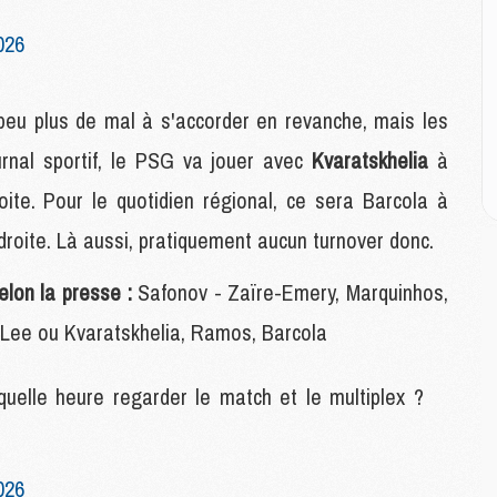
M
C
026
M
 peu plus de mal à s'accorder en revanche, mais les
M
C
urnal sportif, le PSG va jouer avec
Kvaratskhelia
à
M
oite. Pour le quotidien régional, ce sera Barcola à
M
M
droite. Là aussi, pratiquement aucun turnover donc.
M
elon la presse :
Safonov - Zaïre-Emery, Marquinhos,
M
- Lee ou Kvaratskhelia, Ramos, Barcola
M
C
 quelle heure regarder le match et le multiplex ?
C
M
026