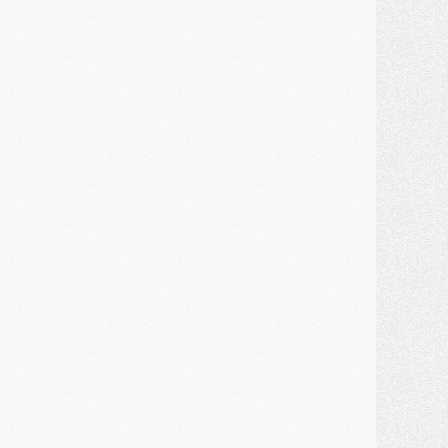
ercato
- Barcola futur plus gros transfert de l'été ?
ormation
- Retour sur la saison des U17 du PSG en 7 chiffres clés
lub
- Le PSG connaît ses premiers matches de septembre
ercato
- Un troisième prêt bouclé par le PSG
LUNDI 27 JUILLET
odcast
- Podcast CulturePSG à 22h : Mercato (Barcola, Diomande, etc)
ercato
- La prolongation de Dembélé au PSG dans la dernière ligne droite
lub
- Le PSG a fait sa reprise avec... 9 joueurs
és. sociaux
- Les Portugais du PSG réunis pendant leurs vacances
ercato
- Le PSG avance sur la piste Suzuki
ercato
- Après Digne, un autre défenseur en approche au PSG ?
lub
- Une petite quinzaine de joueurs attendus pour la reprise de l'entraînement du PSG
DIMANCHE 26 JUILLET
ercato
- Le PSG lâche Diomande et tacle des demandes « totalement disproportionnés »
lub
- [Avant la reprise] Les tauliers de la saison passée
lub
- Barcola refuse de prolonger au PSG
ercato
- Luis Enrique derrière l'intérêt du PSG pour Rodri ?
ercato
- Le transfert de Kolo Muani enfin débloqué ?