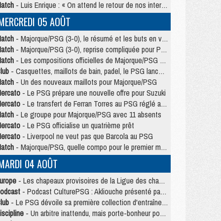
atch
- Luis Enrique : « On attend le retour de nos internationaux »
MERCREDI 05 AOÛT
atch
- Majorque/PSG (3-0), le résumé et les buts en video
atch
- Majorque/PSG (3-0), reprise compliquée pour Paris
atch
- Les compositions officielles de Majorque/PSG avec Kvara et de nombreux jeunes
lub
- Casquettes, maillots de bain, padel, le PSG lance sa collection été
atch
- Un des nouveaux maillots pour Majorque/PSG
ercato
- Le PSG prépare une nouvelle offre pour Suzuki
ercato
- Le transfert de Ferran Torres au PSG réglé avant le 12 août ?
atch
- Le groupe pour Majorque/PSG avec 11 absents
ercato
- Le PSG officialise un quatrième prêt
ercato
- Liverpool ne veut pas que Barcola au PSG
atch
- Majorque/PSG, quelle compo pour le premier match de la saison 2026/27 ?
MARDI 04 AOÛT
urope
- Les chapeaux provisoires de la Ligue des champions 2026/27
odcast
- Podcast CulturePSG : Akliouche présenté par un fan de Monaco
lub
- Le PSG dévoile sa première collection d'entraînement pour 2026/2027
iscipline
- Un arbitre inattendu, mais porte-bonheur pour Lens/PSG