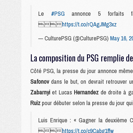
Le
#PSG
annonce 5 forfaits f

https://t.co/rQAgJMg3xz
— CulturePSG (@CulturePSG)
May 16, 2
La composition du PSG remplie de 
Côté PSG, la presse du jour annonce même 
Safonov
dans le but, on devrait retrouve
Zabarnyi
et Lucas
Hernandez
de droite à g
Ruiz
pour débuter selon la presse du jour qui s
Luis Enrique : « Gagner la deuxième C

https://t.co/c9Cabg1ffw