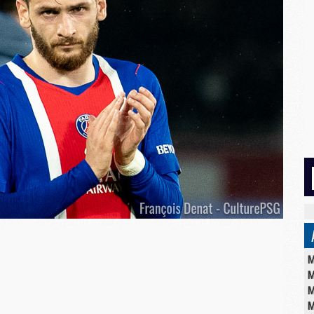
M
M
M
M