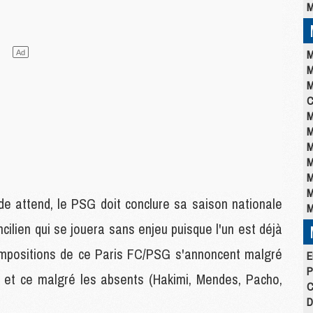
M
M
M
M
C
M
M
M
M
M
M
e attend, le PSG doit conclure sa saison nationale
M
ncilien qui se jouera sans enjeu puisque l'un est déjà
compositions de ce Paris FC/PSG s'annoncent malgré
E
P
 et ce malgré les absents (Hakimi, Mendes, Pacho,
C
D