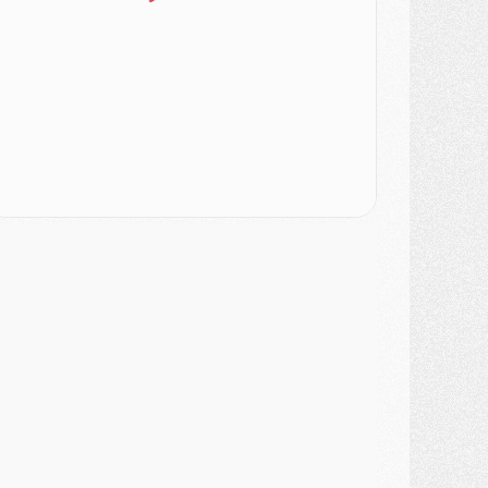
ercato
- Le PSG a envoyé une première offre pour Mika Godts
lub
- Après Pacho, d'autres retours en vue
ercato
- Changement de dernière minute pour Kolo Muani
SAMEDI 01 AOÛT
ercato
- L'agent de Mika Godts confirme un accord avec le PSG
lub
- Quels numéros de maillot pour Akliouche et Digne au PSG ?
atch
- Un hommage prévu lors de Brest/PSG
ercato
- Le PSG et le Barça ont rendez-vous pour Ferran Torres
ercato
- Guéla Doué dans les listes du PSG
ercato
- Le transfert de Mika Godts au PSG en bonne voie
VENDREDI 31 JUILLET
atch
- Un diffuseur annoncé pour les deux premiers matchs amicaux du PSG
ercato
- Le transfert d'Akliouche au PSG bouclé, le montant se précise
lub
- Un retour majeur dans le groupe du PSG
lub
- [MAJ] Ndjantou et deux jeunes du PSG annoncés dans un tournoi U21
ercato
- L'étonnante piste Suzuki confirmée et onéreuse
JEUDI 30 JUILLET