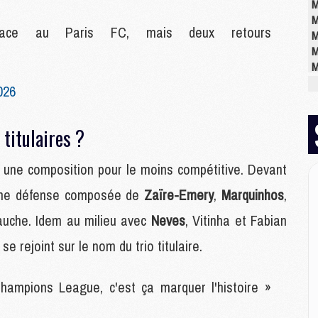
M
M
ace au Paris FC, mais deux retours
M
M
M
M
026
M
titulaires ?
M
C
une composition pour le moins compétitive. Devant
M
r une défense composée de
Zaïre-Emery
,
Marquinhos
,
C
M
auche. Idem au milieu avec
Neves
, Vitinha et Fabian
M
E
e rejoint sur le nom du trio titulaire.
hampions League, c'est ça marquer l'histoire »
M
M