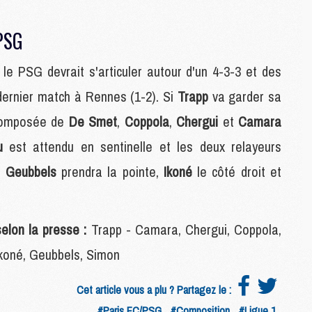
S
M
C
 PSG
M
C
 le PSG devrait s'articuler autour d'un 4-3-3 et des
M
M
ernier match à Rennes (1-2). Si
Trapp
va garder sa
 composée de
De Smet
,
Coppola
,
Chergui
et
Camara
M
u
est attendu en sentinelle et les deux relayeurs
M
,
Geubbels
prendra la pointe,
Ikoné
le côté droit et
M
M
M
M
elon la presse :
Trapp - Camara, Chergui, Coppola,
M
koné, Geubbels, Simon
M
Cet article vous a plu ? Partagez le :
C
M
#Paris FC/PSG
#Composition
#Ligue 1