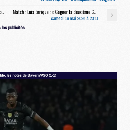
M
Match : Le groupe pour Paris FC/PSG avec 5 absents et peu de jeunes
Match : Luis Enrique : « Gagner la deuxième Champions League, c'est ça, marquer l'histoire »
F
C
samedi 16 mai 2026 à 23:11
M
les publicités.
P
M
C
R
M
M
C
M
C
C
M
M