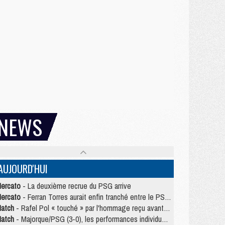
NEWS
AUJOURD'HUI
ercato
- La deuxième recrue du PSG arrive
ercato
- Ferran Torres aurait enfin tranché entre le PSG et le Barça
atch
- Rafel Pol « touché » par l'hommage reçu avant Majorque/PSG
atch
- Majorque/PSG (3-0), les performances individuelles