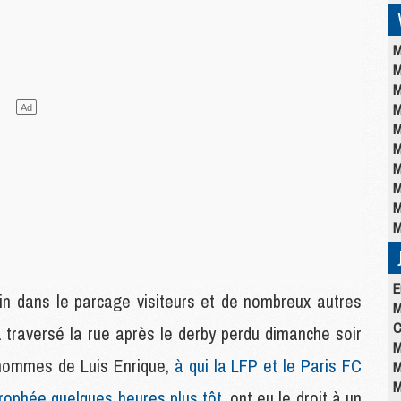
M
M
M
M
M
M
M
M
M
M
E
uin dans le parcage visiteurs et de nombreux autres
M
C
 traversé la rue après le derby perdu dimanche soir
M
 hommes de Luis Enrique,
à qui la LFP et le Paris FC
M
M
rophée quelques heures plus tôt
, ont eu le droit à un