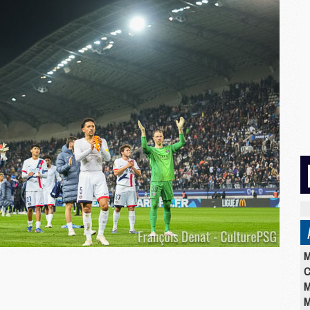
M
C
M
M