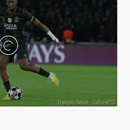
S
M
C
M
C
M
M
M
M
M
M
M
M
M
M