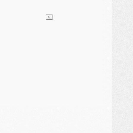
ercato
- [MAJ] Le PSG a fait une grosse offre à Parme pour Suzuki
ercato
- Le PSG a envoyé une première offre pour Mika Godts
lub
- Après Pacho, d'autres retours en vue
ercato
- Changement de dernière minute pour Kolo Muani
SAMEDI 01 AOÛT
ercato
- L'agent de Mika Godts confirme un accord avec le PSG
lub
- Quels numéros de maillot pour Akliouche et Digne au PSG ?
atch
- Un hommage prévu lors de Brest/PSG
ercato
- Le PSG et le Barça ont rendez-vous pour Ferran Torres
ercato
- Guéla Doué dans les listes du PSG
ercato
- Le transfert de Mika Godts au PSG en bonne voie
VENDREDI 31 JUILLET
atch
- Un diffuseur annoncé pour les deux premiers matchs amicaux du PSG
ercato
- Le transfert d'Akliouche au PSG bouclé, le montant se précise
lub
- Un retour majeur dans le groupe du PSG
lub
- [MAJ] Ndjantou et deux jeunes du PSG annoncés dans un tournoi U21
ercato
- L'étonnante piste Suzuki confirmée et onéreuse