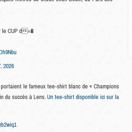
P
C
D
M
M
par le CUP d=�
M
M
M
DDh9Nbu
, 2026
M
M
C
 portaient le fameux tee-shirt blanc de « Champions
M
C
in du succès à Lens.
Un tee-shirt disponible ici sur la
M
M
E
Qb2wiq1
M