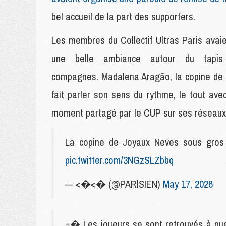
bel accueil de la part des supporters.
Les membres du Collectif Ultras Paris avai
une belle ambiance autour du tapis
compagnes. Madalena Aragão, la copine de
fait parler son sens du rythme, le tout avec
moment partagé par le CUP sur ses réseaux
La copine de Joyaux Neves sous gros t
pic.twitter.com/3NGzSLZbbq
— <�<� (@PARlSIEN)
May 17, 2026
=� Les joueurs se sont retrouvés à qu