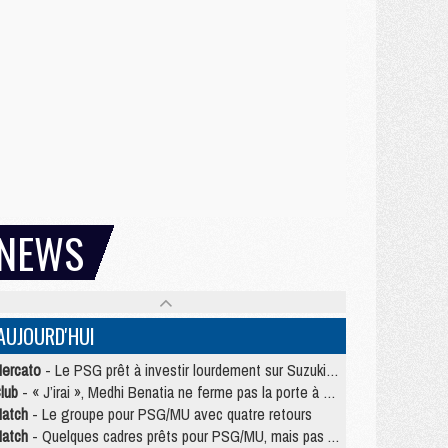
NEWS
AUJOURD'HUI
ercato
- Le PSG prêt à investir lourdement sur Suzuki malgré Safonov et Chevalier
lub
- « J’irai », Medhi Benatia ne ferme pas la porte à une arrivée au PSG
atch
- Le groupe pour PSG/MU avec quatre retours
atch
- Quelques cadres prêts pour PSG/MU, mais pas Akliouche ?