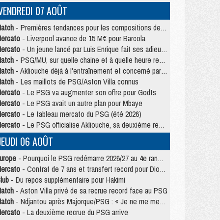
VENDREDI 07 AOÛT
atch
- Premières tendances pour les compositions de PSG/MU
ercato
- Liverpool avance de 15 M€ pour Barcola
ercato
- Un jeune lancé par Luis Enrique fait ses adieux au PSG
atch
- PSG/MU, sur quelle chaine et à quelle heure regarder le match ?
atch
- Akliouche déjà à l'entraînement et concerné par PSG/MU ?
atch
- Les maillots de PSG/Aston Villa connus
ercato
- Le PSG va augmenter son offre pour Godts
ercato
- Le PSG avait un autre plan pour Mbaye
ercato
- Le tableau mercato du PSG (été 2026)
ercato
- Le PSG officialise Akliouche, sa deuxième recrue de l’été
JEUDI 06 AOÛT
urope
- Pourquoi le PSG redémarre 2026/27 au 4e rang du coefficient UEFA
ercato
- Contrat de 7 ans et transfert record pour Diomandé loin du PSG
lub
- Du repos supplémentaire pour Hakimi
atch
- Aston Villa privé de sa recrue record face au PSG
atch
- Ndjantou après Majorque/PSG : « Je ne me mets pas de plafond »
ercato
- La deuxième recrue du PSG arrive