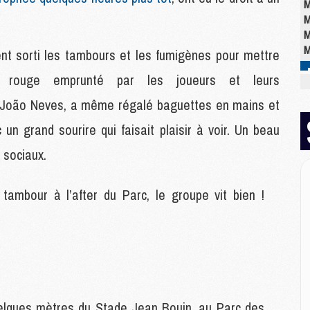
M
M
M
M
ent sorti les tambours et les fumigènes pour mettre
 rouge emprunté par les joueurs et leurs
M
 João Neves, a même régalé baguettes en mains et
M
M
 un grand sourire qui faisait plaisir à voir. Un beau
C
 sociaux.
M
M
M
ambour à l’after du Parc, le groupe vit bien !
M
M
M
M
E
elques mètres du Stade Jean Bouin, au Parc des