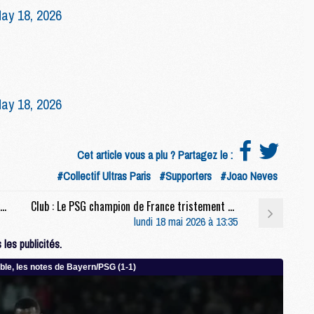
ay 18, 2026
M
M
C
M
ay 18, 2026
M
C
M
M
Cet article vous a plu ? Partagez le :
M
#Collectif Ultras Paris
#Supporters
#Joao Neves
M
Infirmerie : Le PSG communique sur Dembélé à 12 jours d'Arsenal
Club : Le PSG champion de France tristement célébré
lundi 18 mai 2026 à 13:35
M
les publicités.
M
C
C
M