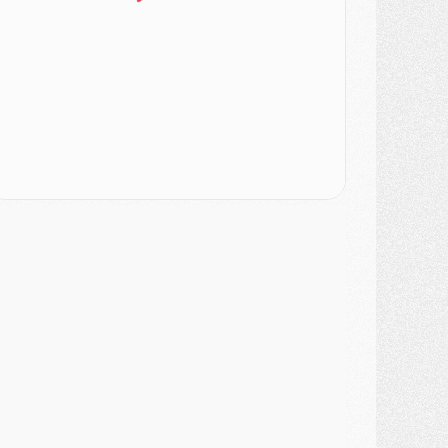
odcast
- Podcast CulturePSG : Akliouche présenté par un fan de Monaco
lub
- Le PSG dévoile sa première collection d'entraînement pour 2026/2027
iscipline
- Un arbitre inattendu, mais porte-bonheur pour Lens/PSG
atch
- Majorque/PSG, sur quelle chaine et à quelle heure regarder le match ?
ercato
- Le plan du PSG pour Suzuki et Chevalier se précise
ercato
- L'Ajax refuse la première offre du PSG pour Godts
ercato
- Le PSG veut accélérer, Ferran Torres temporise
ercato
- Liverpool encore très loin du compte pour Barcola
LUNDI 03 AOÛT
atch
- Podcast CulturePSG : Mercato (Godts, Suzuki, Akliouche, Barcola, etc)
ercato
- L'Ajax attend bien plus de 45M pour Mika Godts
lub
- Quatre retours importants dans le groupe du PSG, et un plus discret
ercato
- Ayari file en Ligue 2
lub
- Le PSG s'associe avec un géant de la tech
ercato
- Vu d'Italie, le transfert de Suzuki au PSG est bien engagé
ercato
- Ferran Torres ne serait pas à vendre, mais...
urope
- Gros coup dur pour Aston Villa avant de croiser le PSG
DIMANCHE 02 AOÛT
ercato
- Le transfert de Kolo Muani à la Juventus est officiel