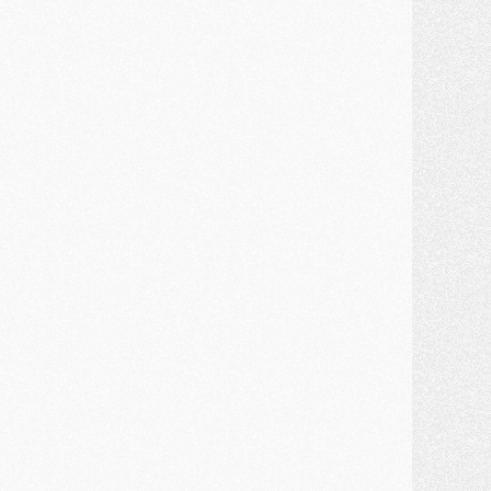
JEUDI 30 JUILLET
élections
- Ancelotti fait le ménage au Brésil mais veut garder Marquinhos
ercato
- Le statu quo du milieu du PSG se précise
lub
- Le PSG plutôt que la FIFA pour Al-Khelaïfi, poussé par l'UEFA ?
ercato
- Le PSG presserait Ferran Torres de se décider, deux pistes de secours
lub
- Déguisements, shopping, double scouting, Luis Campos dévoile ses méthodes
ercato
- Kroupi retiré du mercato
ercato
- Enfin une avancée dans le transfert d'Akliouche
MERCREDI 29 JUILLET
ercato
- Ferran Torres priorité du PSG, mais ouvert à tout
ercato
- Première offre de Liverpool en approche pour Barcola
ercato
- Le montant du transfert de Kolo Muani se précise, la formule aussi
ercato
- Kolo Muani attendu en Italie, son transfert débloqué
ercato
- Monaco a encore repoussé une offre du PSG pour Akliouche
ercato
- Liverpool presque d'accord avec Barcola, le PSG pas du tout
ercato
- Moment décisif pour le transfert de Kolo Muani
MARDI 28 JUILLET
ercato
- Des intermédiaires ont tenté de relancer Diomande au PSG