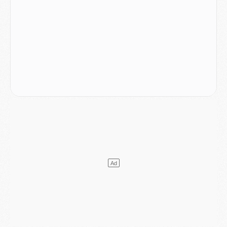
DIMANCHE 02 AOÛT
Mercato
- Le transfert de Kolo Muani à la Juventus est officiel
Mercato
- [MAJ] Le PSG a fait une grosse offre à Parme pour Suzuki
Mercato
- Le PSG a envoyé une première offre pour Mika Godts
Club
- Après Pacho, d'autres retours en vue
Mercato
- Changement de dernière minute pour Kolo Muani
SAMEDI 01 AOÛT
Mercato
- L'agent de Mika Godts confirme un accord avec le PSG
Club
- Quels numéros de maillot pour Akliouche et Digne au PSG ?
Match
- Un hommage prévu lors de Brest/PSG
Mercato
- Le PSG et le Barça ont rendez-vous pour Ferran Torres
Mercato
- Guéla Doué dans les listes du PSG
Mercato
- Le transfert de Mika Godts au PSG en bonne voie
VENDREDI 31 JUILLET
Match
- Un diffuseur annoncé pour les deux premiers matchs amicaux du PSG
Mercato
- Le transfert d'Akliouche au PSG bouclé, le montant se précise
Club
- Un retour majeur dans le groupe du PSG