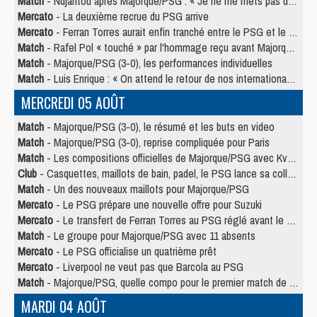
Match
- Ndjantou après Majorque/PSG : « Je ne me mets pas de plafond »
Mercato
- La deuxième recrue du PSG arrive
Mercato
- Ferran Torres aurait enfin tranché entre le PSG et le Barça
Match
- Rafel Pol « touché » par l'hommage reçu avant Majorque/PSG
Match
- Majorque/PSG (3-0), les performances individuelles
Match
- Luis Enrique : « On attend le retour de nos internationaux »
MERCREDI 05 AOÛT
Match
- Majorque/PSG (3-0), le résumé et les buts en video
Match
- Majorque/PSG (3-0), reprise compliquée pour Paris
Match
- Les compositions officielles de Majorque/PSG avec Kvara et de nombreux jeunes
Club
- Casquettes, maillots de bain, padel, le PSG lance sa collection été
Match
- Un des nouveaux maillots pour Majorque/PSG
Mercato
- Le PSG prépare une nouvelle offre pour Suzuki
Mercato
- Le transfert de Ferran Torres au PSG réglé avant le 12 août ?
Match
- Le groupe pour Majorque/PSG avec 11 absents
Mercato
- Le PSG officialise un quatrième prêt
Mercato
- Liverpool ne veut pas que Barcola au PSG
Match
- Majorque/PSG, quelle compo pour le premier match de la saison 2026/27 ?
MARDI 04 AOÛT