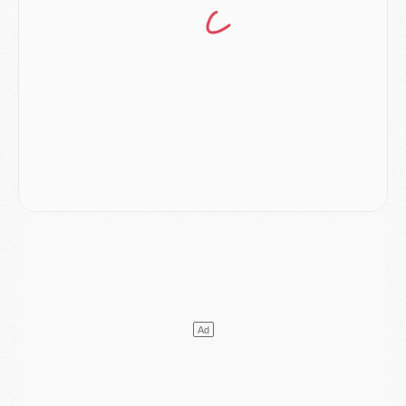
Europe
- Les chapeaux provisoires de la Ligue des champions 2026/27
Podcast
- Podcast CulturePSG : Akliouche présenté par un fan de Monaco
Club
- Le PSG dévoile sa première collection d'entraînement pour 2026/2027
Discipline
- Un arbitre inattendu, mais porte-bonheur pour Lens/PSG
Match
- Majorque/PSG, sur quelle chaine et à quelle heure regarder le match ?
Mercato
- Le plan du PSG pour Suzuki et Chevalier se précise
Mercato
- L'Ajax refuse la première offre du PSG pour Godts
Mercato
- Le PSG veut accélérer, Ferran Torres temporise
Mercato
- Liverpool encore très loin du compte pour Barcola
LUNDI 03 AOÛT
Match
- Podcast CulturePSG : Mercato (Godts, Suzuki, Akliouche, Barcola, etc)
Mercato
- L'Ajax attend bien plus de 45M pour Mika Godts
Club
- Quatre retours importants dans le groupe du PSG, et un plus discret
Mercato
- Ayari file en Ligue 2
Club
- Le PSG s'associe avec un géant de la tech
Mercato
- Vu d'Italie, le transfert de Suzuki au PSG est bien engagé
Mercato
- Ferran Torres ne serait pas à vendre, mais...
Europe
- Gros coup dur pour Aston Villa avant de croiser le PSG
DIMANCHE 02 AOÛT