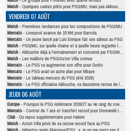
Match
- Quelques cadres prêts pour PSG/MU, mais pas Akliouche ?
VENDREDI 07 AOÛT
Match
- Premières tendances pour les compositions de PSG/MU
Mercato
- Liverpool avance de 15 M€ pour Barcola
Mercato
- Un jeune lancé par Luis Enrique fait ses adieux au PSG
Match
- PSG/MU, sur quelle chaine et à quelle heure regarder le match ?
Match
- Akliouche déjà à l'entraînement et concerné par PSG/MU ?
Match
- Les maillots de PSG/Aston Villa connus
Mercato
- Le PSG va augmenter son offre pour Godts
Mercato
- Le PSG avait un autre plan pour Mbaye
Mercato
- Le tableau mercato du PSG (été 2026)
Mercato
- Le PSG officialise Akliouche, sa deuxième recrue de l’été
JEUDI 06 AOÛT
Europe
- Pourquoi le PSG redémarre 2026/27 au 4e rang du coefficient UEFA
Mercato
- Contrat de 7 ans et transfert record pour Diomandé loin du PSG
Club
- Du repos supplémentaire pour Hakimi
Match
- Aston Villa privé de sa recrue record face au PSG
Match
- Ndjantou après Majorque/PSG : « Je ne me mets pas de plafond »