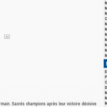
M
M
M
C
M
M
M
M
M
M
M
E
P
C
D
M
M
ermain. Sacrés champions après leur victoire décisive
M