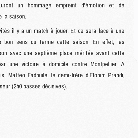
uront un hommage empreint d'émotion et de
M
 la saison.
C
M
vités il y a un match à jouer. Et ce sera face à une
M
e bon sens du terme cette saison. En effet, les
M
M
ison avec une septième place méritée avant cette
r une victoire à domicile contre Montpellier. A
M
is, Matteo Fadhuile, le demi-frère d'Elohim Prandi,
M
C
seur (240 passes décisives).
C
M
S
M
C