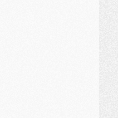
ercato
- Un troisième prêt bouclé par le PSG
LUNDI 27 JUILLET
odcast
- Podcast CulturePSG à 22h : Mercato (Barcola, Diomande, etc)
ercato
- La prolongation de Dembélé au PSG dans la dernière ligne droite
lub
- Le PSG a fait sa reprise avec... 9 joueurs
és. sociaux
- Les Portugais du PSG réunis pendant leurs vacances
ercato
- Le PSG avance sur la piste Suzuki
ercato
- Après Digne, un autre défenseur en approche au PSG ?
lub
- Une petite quinzaine de joueurs attendus pour la reprise de l'entraînement du PSG
DIMANCHE 26 JUILLET
ercato
- Le PSG lâche Diomande et tacle des demandes « totalement disproportionnés »
lub
- [Avant la reprise] Les tauliers de la saison passée
lub
- Barcola refuse de prolonger au PSG
ercato
- Luis Enrique derrière l'intérêt du PSG pour Rodri ?
ercato
- Le transfert de Kolo Muani enfin débloqué ?
ercato
- Le PSG n'est plus en pole pour Diomande, mais pas hors-jeu
SAMEDI 25 JUILLET