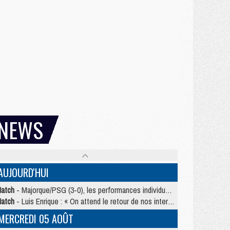
NEWS
AUJOURD'HUI
atch
- Majorque/PSG (3-0), les performances individuelles
atch
- Luis Enrique : « On attend le retour de nos internationaux »
MERCREDI 05 AOÛT