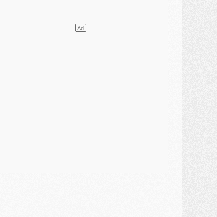
ercato
- Le PSG presserait Ferran Torres de se décider, deux pistes de secours
lub
- Déguisements, shopping, double scouting, Luis Campos dévoile ses méthodes
ercato
- Kroupi retiré du mercato
ercato
- Enfin une avancée dans le transfert d'Akliouche
MERCREDI 29 JUILLET
ercato
- Ferran Torres priorité du PSG, mais ouvert à tout
ercato
- Première offre de Liverpool en approche pour Barcola
ercato
- Le montant du transfert de Kolo Muani se précise, la formule aussi
ercato
- Kolo Muani attendu en Italie, son transfert débloqué
ercato
- Monaco a encore repoussé une offre du PSG pour Akliouche
ercato
- Liverpool presque d'accord avec Barcola, le PSG pas du tout
ercato
- Moment décisif pour le transfert de Kolo Muani
MARDI 28 JUILLET
ercato
- Des intermédiaires ont tenté de relancer Diomande au PSG
lub
- Au moins neuf jeunes conviés à l'entraînement des pros
ercato
- Une partie du communiqué du PSG sur Diomande expliquée
ercato
- Barcola futur plus gros transfert de l'été ?
ormation
- Retour sur la saison des U17 du PSG en 7 chiffres clés
lub
- Le PSG connaît ses premiers matches de septembre