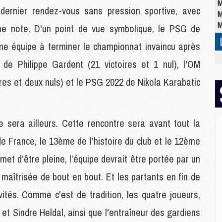
M
dernier rendez-vous sans pression sportive, avec
M
M
onne note. D'un point de vue symbolique, le PSG de
me équipe à terminer le championnat invaincu après
M
de Philippe Gardent (21 victoires et 1 nul), l'OM
M
C
ires et deux nuls) et le PSG 2022 de Nikola Karabatic
M
C
M
ée sera ailleurs. Cette rencontre sera avant tout la
M
E
e France, le 13ème de l’histoire du club et le 12ème
met d’être pleine, l’équipe devrait être portée par un
M
 maîtrisée de bout en bout. Et les partants en fin de
M
M
vités. Comme c'est de tradition, les quatre joueurs,
C
t Sindre Heldal, ainsi que l'entraîneur des gardiens
M