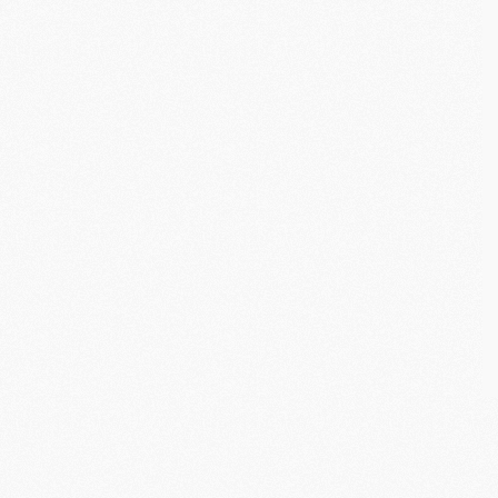
M
C
M
M
M
M
M
M
M
M
M
M
C
M
M
F
C