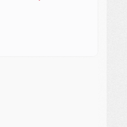
SAMEDI 01 AOÛT
ercato
- L'agent de Mika Godts confirme un accord avec le PSG
lub
- Quels numéros de maillot pour Akliouche et Digne au PSG ?
atch
- Un hommage prévu lors de Brest/PSG
ercato
- Le PSG et le Barça ont rendez-vous pour Ferran Torres
ercato
- Guéla Doué dans les listes du PSG
ercato
- Le transfert de Mika Godts au PSG en bonne voie
VENDREDI 31 JUILLET
atch
- Un diffuseur annoncé pour les deux premiers matchs amicaux du PSG
ercato
- Le transfert d'Akliouche au PSG bouclé, le montant se précise
lub
- Un retour majeur dans le groupe du PSG
lub
- [MAJ] Ndjantou et deux jeunes du PSG annoncés dans un tournoi U21
ercato
- L'étonnante piste Suzuki confirmée et onéreuse
JEUDI 30 JUILLET
élections
- Ancelotti fait le ménage au Brésil mais veut garder Marquinhos
ercato
- Le statu quo du milieu du PSG se précise
lub
- Le PSG plutôt que la FIFA pour Al-Khelaïfi, poussé par l'UEFA ?