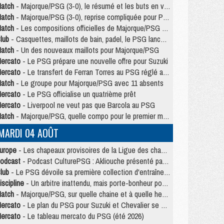
atch
- Majorque/PSG (3-0), le résumé et les buts en video
atch
- Majorque/PSG (3-0), reprise compliquée pour Paris
atch
- Les compositions officielles de Majorque/PSG avec Kvara et de nombreux jeunes
lub
- Casquettes, maillots de bain, padel, le PSG lance sa collection été
atch
- Un des nouveaux maillots pour Majorque/PSG
ercato
- Le PSG prépare une nouvelle offre pour Suzuki
ercato
- Le transfert de Ferran Torres au PSG réglé avant le 12 août ?
atch
- Le groupe pour Majorque/PSG avec 11 absents
ercato
- Le PSG officialise un quatrième prêt
ercato
- Liverpool ne veut pas que Barcola au PSG
atch
- Majorque/PSG, quelle compo pour le premier match de la saison 2026/27 ?
MARDI 04 AOÛT
urope
- Les chapeaux provisoires de la Ligue des champions 2026/27
odcast
- Podcast CulturePSG : Akliouche présenté par un fan de Monaco
lub
- Le PSG dévoile sa première collection d'entraînement pour 2026/2027
iscipline
- Un arbitre inattendu, mais porte-bonheur pour Lens/PSG
atch
- Majorque/PSG, sur quelle chaine et à quelle heure regarder le match ?
ercato
- Le plan du PSG pour Suzuki et Chevalier se précise
ercato
- Le tableau mercato du PSG (été 2026)