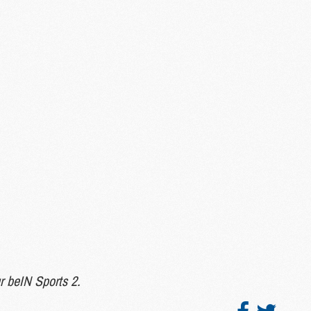
M
P
M
C
R
M
M
C
M
C
C
M
M
M
r beIN Sports 2.