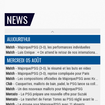
NEWS
AUJOURD'HUI
Match
- Majorque/PSG (3-0), les performances individuelles
Match
- Luis Enrique : « On attend le retour de nos internationaux »
MERCREDI 05 AOÛT
Match
- Majorque/PSG (3-0), le résumé et les buts en video
Match
- Majorque/PSG (3-0), reprise compliquée pour Paris
Match
- Les compositions officielles de Majorque/PSG avec Kvara et de nombreux jeunes
Club
- Casquettes, maillots de bain, padel, le PSG lance sa collection été
Match
- Un des nouveaux maillots pour Majorque/PSG
Mercato
- Le PSG prépare une nouvelle offre pour Suzuki
Mercato
- Le transfert de Ferran Torres au PSG réglé avant le 12 août ?
Match
- Le groupe pour Majorque/PSG avec 11 absents