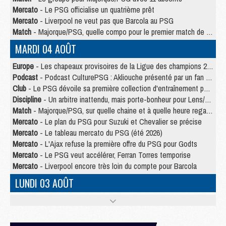
Mercato
- Le PSG officialise un quatrième prêt
Mercato
- Liverpool ne veut pas que Barcola au PSG
Match
- Majorque/PSG, quelle compo pour le premier match de la saison 2026/27 ?
MARDI 04 AOÛT
Europe
- Les chapeaux provisoires de la Ligue des champions 2026/27
Podcast
- Podcast CulturePSG : Akliouche présenté par un fan de Monaco
Club
- Le PSG dévoile sa première collection d'entraînement pour 2026/2027
Discipline
- Un arbitre inattendu, mais porte-bonheur pour Lens/PSG
Match
- Majorque/PSG, sur quelle chaine et à quelle heure regarder le match ?
Mercato
- Le plan du PSG pour Suzuki et Chevalier se précise
Mercato
- Le tableau mercato du PSG (été 2026)
Mercato
- L'Ajax refuse la première offre du PSG pour Godts
Mercato
- Le PSG veut accélérer, Ferran Torres temporise
Mercato
- Liverpool encore très loin du compte pour Barcola
LUNDI 03 AOÛT
Match
- Podcast CulturePSG : Mercato (Godts, Suzuki, Akliouche, Barcola, etc)
Mercato
- L'Ajax attend bien plus de 45M pour Mika Godts
Club
- Quatre retours importants dans le groupe du PSG, et un plus discret