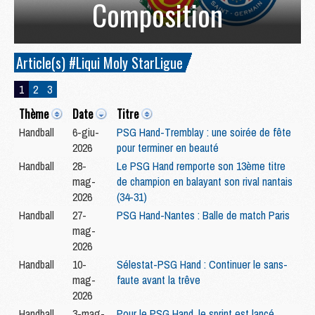
Composition
Article(s) #Liqui Moly StarLigue
1
2
3
Thème
Date
Titre
Handball
6-giu-
PSG Hand-Tremblay : une soirée de fête
2026
pour terminer en beauté
Handball
28-
Le PSG Hand remporte son 13ème titre
mag-
de champion en balayant son rival nantais
2026
(34-31)
Handball
27-
PSG Hand-Nantes : Balle de match Paris
mag-
2026
Handball
10-
Sélestat-PSG Hand : Continuer le sans-
mag-
faute avant la trêve
2026
Handball
3-mag-
Pour le PSG Hand, le sprint est lancé