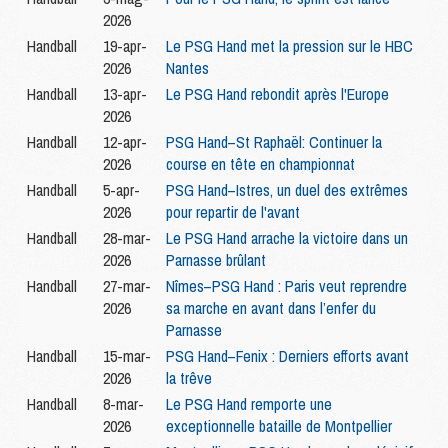
2026
Handball
19-apr-
Le PSG Hand met la pression sur le HBC
2026
Nantes
Handball
13-apr-
Le PSG Hand rebondit après l'Europe
2026
Handball
12-apr-
PSG Hand–St Raphaël: Continuer la
2026
course en tête en championnat
Handball
5-apr-
PSG Hand–Istres, un duel des extrêmes
2026
pour repartir de l'avant
Handball
28-mar-
Le PSG Hand arrache la victoire dans un
2026
Parnasse brûlant
Handball
27-mar-
Nîmes–PSG Hand : Paris veut reprendre
2026
sa marche en avant dans l’enfer du
Parnasse
Handball
15-mar-
PSG Hand–Fenix : Derniers efforts avant
2026
la trêve
Handball
8-mar-
Le PSG Hand remporte une
2026
exceptionnelle bataille de Montpellier