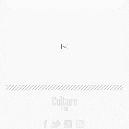
VENDREDI 31 JUILLET
Match
- Un diffuseur annoncé pour les deux premiers matchs amicaux du PSG
Mercato
- Le transfert d'Akliouche au PSG bouclé, le montant se précise
Club
- Un retour majeur dans le groupe du PSG
Club
- [MAJ] Ndjantou et deux jeunes du PSG annoncés dans un tournoi U21
Mercato
- L'étonnante piste Suzuki confirmée et onéreuse
JEUDI 30 JUILLET
Sélections
- Ancelotti fait le ménage au Brésil mais veut garder Marquinhos
Mercato
- Le statu quo du milieu du PSG se précise
Club
- Le PSG plutôt que la FIFA pour Al-Khelaïfi, poussé par l'UEFA ?
Mercato
- Le PSG presserait Ferran Torres de se décider, deux pistes de secours
Club
- Déguisements, shopping, double scouting, Luis Campos dévoile ses méthodes
Mercato
- Kroupi retiré du mercato
Mercato
- Enfin une avancée dans le transfert d'Akliouche
MERCREDI 29 JUILLET
Mercato
- Ferran Torres priorité du PSG, mais ouvert à tout
Mercato
- Première offre de Liverpool en approche pour Barcola