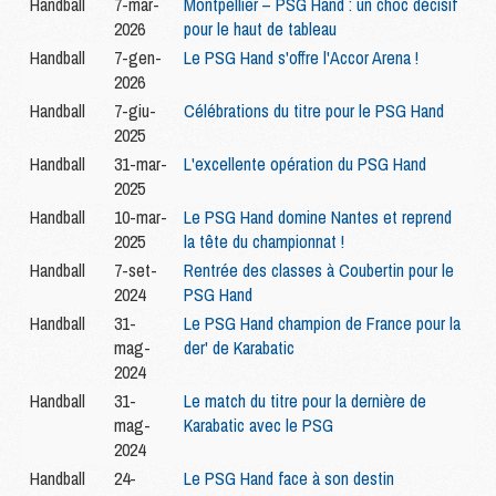
Handball
7-mar-
Montpellier – PSG Hand : un choc décisif
2026
pour le haut de tableau
Handball
7-gen-
Le PSG Hand s'offre l'Accor Arena !
2026
Handball
7-giu-
Célébrations du titre pour le PSG Hand
2025
Handball
31-mar-
L'excellente opération du PSG Hand
2025
Handball
10-mar-
Le PSG Hand domine Nantes et reprend
2025
la tête du championnat !
Handball
7-set-
Rentrée des classes à Coubertin pour le
2024
PSG Hand
Handball
31-
Le PSG Hand champion de France pour la
mag-
der' de Karabatic
2024
Handball
31-
Le match du titre pour la dernière de
mag-
Karabatic avec le PSG
2024
Handball
24-
Le PSG Hand face à son destin