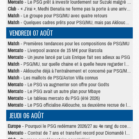
Mercato
- Le PSG prêt à investir lourdement sur Suzuki malgré Safonov et Chevalier
Club
- « J’irai », Medhi Benatia ne ferme pas la porte à une arrivée au PSG
Match
- Le groupe pour PSG/MU avec quatre retours
Match
- Quelques cadres prêts pour PSG/MU, mais pas Akliouche ?
VENDREDI 07 AOÛT
Match
- Premières tendances pour les compositions de PSG/MU
Mercato
- Liverpool avance de 15 M€ pour Barcola
Mercato
- Un jeune lancé par Luis Enrique fait ses adieux au PSG
Match
- PSG/MU, sur quelle chaine et à quelle heure regarder le match ?
Match
- Akliouche déjà à l'entraînement et concerné par PSG/MU ?
Match
- Les maillots de PSG/Aston Villa connus
Mercato
- Le PSG va augmenter son offre pour Godts
Mercato
- Le PSG avait un autre plan pour Mbaye
Mercato
- Le tableau mercato du PSG (été 2026)
Mercato
- Le PSG officialise Akliouche, sa deuxième recrue de l’été
JEUDI 06 AOÛT
Europe
- Pourquoi le PSG redémarre 2026/27 au 4e rang du coefficient UEFA
Mercato
- Contrat de 7 ans et transfert record pour Diomandé loin du PSG