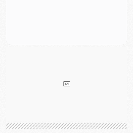
MARDI 04 AOÛT
Europe
- Les chapeaux provisoires de la Ligue des champions 2026/27
Podcast
- Podcast CulturePSG : Akliouche présenté par un fan de Monaco
Club
- Le PSG dévoile sa première collection d'entraînement pour 2026/2027
Discipline
- Un arbitre inattendu, mais porte-bonheur pour Lens/PSG
Match
- Majorque/PSG, sur quelle chaine et à quelle heure regarder le match ?
Mercato
- Le plan du PSG pour Suzuki et Chevalier se précise
Mercato
- L'Ajax refuse la première offre du PSG pour Godts
Mercato
- Le PSG veut accélérer, Ferran Torres temporise
Mercato
- Liverpool encore très loin du compte pour Barcola
LUNDI 03 AOÛT
Match
- Podcast CulturePSG : Mercato (Godts, Suzuki, Akliouche, Barcola, etc)
Mercato
- L'Ajax attend bien plus de 45M pour Mika Godts
Club
- Quatre retours importants dans le groupe du PSG, et un plus discret
Mercato
- Ayari file en Ligue 2
Club
- Le PSG s'associe avec un géant de la tech
Mercato
- Vu d'Italie, le transfert de Suzuki au PSG est bien engagé
Mercato
- Ferran Torres ne serait pas à vendre, mais...