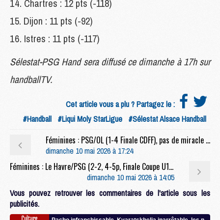
Chartres : 12 pts (-118)
Dijon : 11 pts (-92)
Istres : 11 pts (-117)
Sélestat-PSG Hand sera diffusé ce dimanche à 17h sur
handballTV.
Cet article vous a plu ? Partagez le :
#Handball
#Liqui Moly StarLigue
#Sélestat Alsace Handball
Féminines : PSG/OL (1-4 Finale CDFF), pas de miracle pour les Parisiennes
dimanche 10 mai 2026 à 17:24
Féminines : Le Havre/PSG (2-2, 4-5p, Finale Coupe U18F), Les Parisiennes soulèvent la première Coupe Nike U18
dimanche 10 mai 2026 à 14:05
Vous pouvez retrouver les commentaires de l'article sous les
publicités.