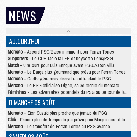
NEWS
AUJOURD'HUI
Mercato
- Accord PSG/Barça imminent pour Ferran Torres
Supporters
- Le CUP tacle la LFP et boycotte Lens/PSG
Match
- 8 retours pour Luis Enrique avant PSG/Aston Villa
Mercato
- Le Barça plus gourmand que prévu pour Ferran Torres
Mercato
- Godts géré mais décisif en attendant le PSG
Mercato
- Le PSG officialise Digne, sa 3e recrue du mercato
Féminines
- Les adversaires potentiels du PSG au 3e tour de la Ligue des Champions féminine
DIMANCHE 09 AOÛT
Mercato
- Zion Suzuki plus proche que jamais du PSG
Club
- Encore plus de temps de jeu prévu pour Marquinhos et les Portugais en Supercoupe
Mercato
- Le transfert de Ferran Torres au PSG avance
SAMEDI 08 AOÛT