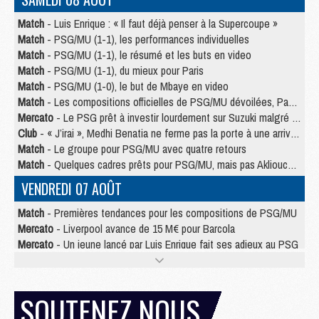
Match
- Luis Enrique : « Il faut déjà penser à la Supercoupe »
Match
- PSG/MU (1-1), les performances individuelles
Match
- PSG/MU (1-1), le résumé et les buts en video
Match
- PSG/MU (1-1), du mieux pour Paris
Match
- PSG/MU (1-0), le but de Mbaye en video
Match
- Les compositions officielles de PSG/MU dévoilées, Pacho titulaire
Mercato
- Le PSG prêt à investir lourdement sur Suzuki malgré Safonov et Chevalier
Club
- « J’irai », Medhi Benatia ne ferme pas la porte à une arrivée au PSG
Match
- Le groupe pour PSG/MU avec quatre retours
Match
- Quelques cadres prêts pour PSG/MU, mais pas Akliouche ?
VENDREDI 07 AOÛT
Match
- Premières tendances pour les compositions de PSG/MU
Mercato
- Liverpool avance de 15 M€ pour Barcola
Mercato
- Un jeune lancé par Luis Enrique fait ses adieux au PSG
Match
- PSG/MU, sur quelle chaine et à quelle heure regarder le match ?
Match
- Akliouche déjà à l'entraînement et concerné par PSG/MU ?
Match
- Les maillots de PSG/Aston Villa connus
SOUTENEZ NOUS
Mercato
- Le PSG va augmenter son offre pour Godts