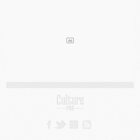
Club
- Casquettes, maillots de bain, padel, le PSG lance sa collection été
Match
- Un des nouveaux maillots pour Majorque/PSG
Mercato
- Le PSG prépare une nouvelle offre pour Suzuki
Mercato
- Le transfert de Ferran Torres au PSG réglé avant le 12 août ?
Match
- Le groupe pour Majorque/PSG avec 11 absents
Mercato
- Le PSG officialise un quatrième prêt
Mercato
- Liverpool ne veut pas que Barcola au PSG
Match
- Majorque/PSG, quelle compo pour le premier match de la saison 2026/27 ?
MARDI 04 AOÛT
Europe
- Les chapeaux provisoires de la Ligue des champions 2026/27
Podcast
- Podcast CulturePSG : Akliouche présenté par un fan de Monaco
Club
- Le PSG dévoile sa première collection d'entraînement pour 2026/2027
Discipline
- Un arbitre inattendu, mais porte-bonheur pour Lens/PSG
Match
- Majorque/PSG, sur quelle chaine et à quelle heure regarder le match ?
Mercato
- Le plan du PSG pour Suzuki et Chevalier se précise
Mercato
- L'Ajax refuse la première offre du PSG pour Godts
Mercato
- Le PSG veut accélérer, Ferran Torres temporise
Mercato
- Liverpool encore très loin du compte pour Barcola
LUNDI 03 AOÛT