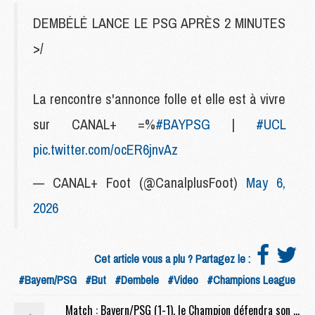
DEMBÉLÉ LANCE LE PSG APRÈS 2 MINUTES
>/
La rencontre s'annonce folle et elle est à vivre
sur CANAL+ =%
#BAYPSG
|
#UCL
pic.twitter.com/ocER6jnvAz
— CANAL+ Foot (@CanalplusFoot)
May 6,
2026
Cet article vous a plu ? Partagez le :
#Bayern/PSG
#But
#Dembele
#Video
#Champions League
Match : Bayern/PSG (1-1), le Champion défendra son titre