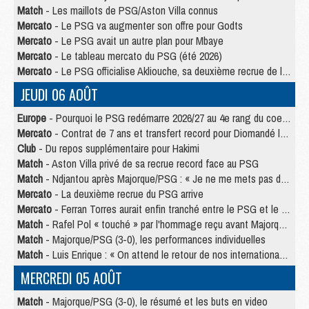
Match
- Les maillots de PSG/Aston Villa connus
Mercato
- Le PSG va augmenter son offre pour Godts
Mercato
- Le PSG avait un autre plan pour Mbaye
Mercato
- Le tableau mercato du PSG (été 2026)
Mercato
- Le PSG officialise Akliouche, sa deuxième recrue de l’été
JEUDI 06 AOÛT
Europe
- Pourquoi le PSG redémarre 2026/27 au 4e rang du coefficient UEFA
Mercato
- Contrat de 7 ans et transfert record pour Diomandé loin du PSG
Club
- Du repos supplémentaire pour Hakimi
Match
- Aston Villa privé de sa recrue record face au PSG
Match
- Ndjantou après Majorque/PSG : « Je ne me mets pas de plafond »
Mercato
- La deuxième recrue du PSG arrive
Mercato
- Ferran Torres aurait enfin tranché entre le PSG et le Barça
Match
- Rafel Pol « touché » par l'hommage reçu avant Majorque/PSG
Match
- Majorque/PSG (3-0), les performances individuelles
Match
- Luis Enrique : « On attend le retour de nos internationaux »
MERCREDI 05 AOÛT
Match
- Majorque/PSG (3-0), le résumé et les buts en video