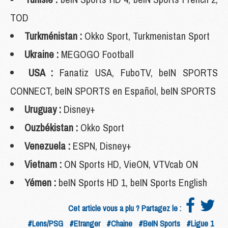
TOD
Turkménistan :
Okko Sport, Turkmenistan Sport
Ukraine :
MEGOGO Football
USA :
Fanatiz USA, FuboTV, beIN SPORTS
CONNECT, beIN SPORTS en Español, beIN SPORTS
Uruguay :
Disney+
Ouzbékistan :
Okko Sport
Venezuela :
ESPN, Disney+
Vietnam :
ON Sports HD, VieON, VTVcab ON
Yémen :
beIN Sports HD 1, beIN Sports English
Cet article vous a plu ? Partagez le :
#Lens/PSG
#Etranger
#Chaine
#BeIN Sports
#Ligue 1