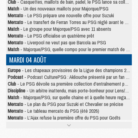
Club
- Casquettes, maillots de bain, padel, le PSG lance sa collection été
Match
- Un des nouveaux maillots pour Majorque/PSG
Mercato
- Le PSG prépare une nouvelle offre pour Suzuki
Mercato
- Le transfert de Ferran Torres au PSG réglé avant le 12 août ?
Match
- Le groupe pour Majorque/PSG avec 11 absents
Mercato
- Le PSG officialise un quatrième prêt
Mercato
- Liverpool ne veut pas que Barcola au PSG
Match
- Majorque/PSG, quelle compo pour le premier match de la saison 2026/27 ?
MARDI 04 AOÛT
Europe
- Les chapeaux provisoires de la Ligue des champions 2026/27
Podcast
- Podcast CulturePSG : Akliouche présenté par un fan de Monaco
Club
- Le PSG dévoile sa première collection d'entraînement pour 2026/2027
Discipline
- Un arbitre inattendu, mais porte-bonheur pour Lens/PSG
Match
- Majorque/PSG, sur quelle chaine et à quelle heure regarder le match ?
Mercato
- Le plan du PSG pour Suzuki et Chevalier se précise
Mercato
- Le tableau mercato du PSG (été 2026)
Mercato
- L'Ajax refuse la première offre du PSG pour Godts
Mercato
- Le PSG veut accélérer, Ferran Torres temporise
Mercato
- Liverpool encore très loin du compte pour Barcola