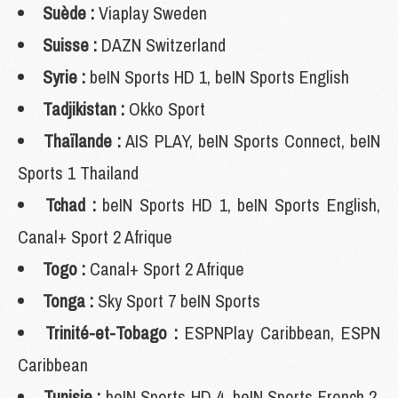
Suède :
Viaplay Sweden
Suisse :
DAZN Switzerland
Syrie :
beIN Sports HD 1, beIN Sports English
Tadjikistan :
Okko Sport
Thaïlande :
AIS PLAY, beIN Sports Connect, beIN
Sports 1 Thailand
Tchad :
beIN Sports HD 1, beIN Sports English,
Canal+ Sport 2 Afrique
Togo :
Canal+ Sport 2 Afrique
Tonga :
Sky Sport 7 beIN Sports
Trinité-et-Tobago :
ESPNPlay Caribbean, ESPN
Caribbean
Tunisie :
beIN Sports HD 4, beIN Sports French 2,