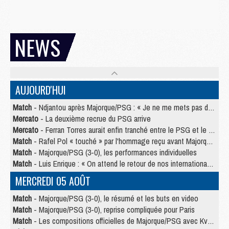
NEWS
AUJOURD'HUI
Match
- Ndjantou après Majorque/PSG : « Je ne me mets pas de plafond »
Mercato
- La deuxième recrue du PSG arrive
Mercato
- Ferran Torres aurait enfin tranché entre le PSG et le Barça
Match
- Rafel Pol « touché » par l'hommage reçu avant Majorque/PSG
Match
- Majorque/PSG (3-0), les performances individuelles
Match
- Luis Enrique : « On attend le retour de nos internationaux »
MERCREDI 05 AOÛT
Match
- Majorque/PSG (3-0), le résumé et les buts en video
Match
- Majorque/PSG (3-0), reprise compliquée pour Paris
Match
- Les compositions officielles de Majorque/PSG avec Kvara et de nombreux jeunes