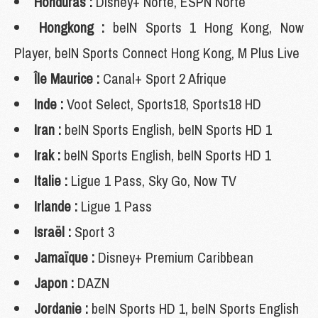
Honduras :
Disney+ Norte, ESPN Norte
Hongkong :
beIN Sports 1 Hong Kong, Now
Player, beIN Sports Connect Hong Kong, M Plus Live
Île Maurice :
Canal+ Sport 2 Afrique
Inde :
Voot Select, Sports18, Sports18 HD
Iran :
beIN Sports English, beIN Sports HD 1
Irak :
beIN Sports English, beIN Sports HD 1
Italie :
Ligue 1 Pass, Sky Go, Now TV
Irlande :
Ligue 1 Pass
Israël :
Sport 3
Jamaïque :
Disney+ Premium Caribbean
Japon :
DAZN
Jordanie :
beIN Sports HD 1, beIN Sports English