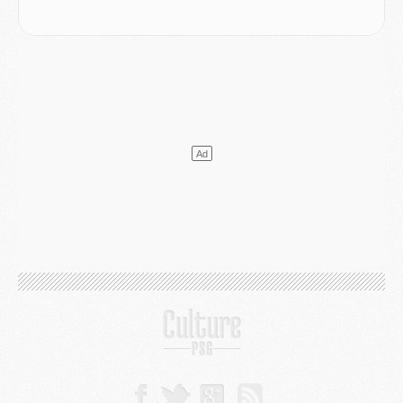
Match
- Un hommage prévu lors de Brest/PSG
Mercato
- Le PSG et le Barça ont rendez-vous pour Ferran Torres
Mercato
- Guéla Doué dans les listes du PSG
Mercato
- Le transfert de Mika Godts au PSG en bonne voie
VENDREDI 31 JUILLET
Match
- Un diffuseur annoncé pour les deux premiers matchs amicaux du PSG
Mercato
- Le transfert d'Akliouche au PSG bouclé, le montant se précise
Club
- Un retour majeur dans le groupe du PSG
Club
- [MAJ] Ndjantou et deux jeunes du PSG annoncés dans un tournoi U21
Mercato
- L'étonnante piste Suzuki confirmée et onéreuse
JEUDI 30 JUILLET
Sélections
- Ancelotti fait le ménage au Brésil mais veut garder Marquinhos
Mercato
- Le statu quo du milieu du PSG se précise
Club
- Le PSG plutôt que la FIFA pour Al-Khelaïfi, poussé par l'UEFA ?
Mercato
- Le PSG presserait Ferran Torres de se décider, deux pistes de secours
Club
- Déguisements, shopping, double scouting, Luis Campos dévoile ses méthodes
Mercato
- Kroupi retiré du mercato
Mercato
- Enfin une avancée dans le transfert d'Akliouche