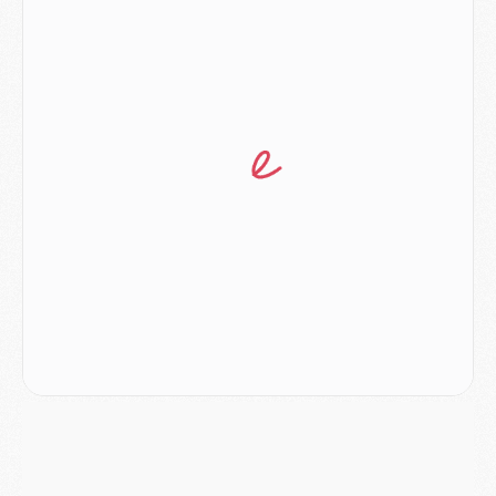
Europe
- Les chapeaux provisoires de la Ligue des champions 2026/27
Podcast
- Podcast CulturePSG : Akliouche présenté par un fan de Monaco
Club
- Le PSG dévoile sa première collection d'entraînement pour 2026/2027
Discipline
- Un arbitre inattendu, mais porte-bonheur pour Lens/PSG
Match
- Majorque/PSG, sur quelle chaine et à quelle heure regarder le match ?
Mercato
- Le plan du PSG pour Suzuki et Chevalier se précise
Mercato
- L'Ajax refuse la première offre du PSG pour Godts
Mercato
- Le PSG veut accélérer, Ferran Torres temporise
Mercato
- Liverpool encore très loin du compte pour Barcola
LUNDI 03 AOÛT
Match
- Podcast CulturePSG : Mercato (Godts, Suzuki, Akliouche, Barcola, etc)
Mercato
- L'Ajax attend bien plus de 45M pour Mika Godts
Club
- Quatre retours importants dans le groupe du PSG, et un plus discret
Mercato
- Ayari file en Ligue 2
Club
- Le PSG s'associe avec un géant de la tech
Mercato
- Vu d'Italie, le transfert de Suzuki au PSG est bien engagé
Mercato
- Ferran Torres ne serait pas à vendre, mais...
Europe
- Gros coup dur pour Aston Villa avant de croiser le PSG
DIMANCHE 02 AOÛT