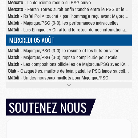
Mercato
- La deuxième recrue du PSG arrive
Mercato
- Ferran Torres aurait enfin tranché entre le PSG et le Barça
Match
- Rafel Pol « touché » par l'hommage reçu avant Majorque/PSG
Match
- Majorque/PSG (3-0), les performances individuelles
Match
- Luis Enrique : « On attend le retour de nos internationaux »
MERCREDI 05 AOÛT
Match
- Majorque/PSG (3-0), le résumé et les buts en video
Match
- Majorque/PSG (3-0), reprise compliquée pour Paris
Match
- Les compositions officielles de Majorque/PSG avec Kvara et de nombreux jeunes
Club
- Casquettes, maillots de bain, padel, le PSG lance sa collection été
Match
- Un des nouveaux maillots pour Majorque/PSG
Mercato
- Le PSG prépare une nouvelle offre pour Suzuki
Mercato
- Le transfert de Ferran Torres au PSG réglé avant le 12 août ?
Match
- Le groupe pour Majorque/PSG avec 11 absents
SOUTENEZ NOUS
Mercato
- Le PSG officialise un quatrième prêt
Mercato
- Liverpool ne veut pas que Barcola au PSG
Match
- Majorque/PSG, quelle compo pour le premier match de la saison 2026/27 ?
MARDI 04 AOÛT