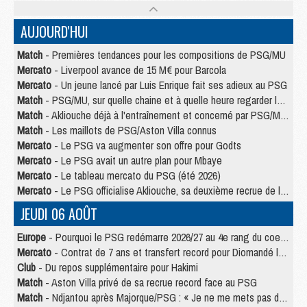
AUJOURD'HUI
Match
- Premières tendances pour les compositions de PSG/MU
Mercato
- Liverpool avance de 15 M€ pour Barcola
Mercato
- Un jeune lancé par Luis Enrique fait ses adieux au PSG
Match
- PSG/MU, sur quelle chaine et à quelle heure regarder le match ?
Match
- Akliouche déjà à l'entraînement et concerné par PSG/MU ?
Match
- Les maillots de PSG/Aston Villa connus
Mercato
- Le PSG va augmenter son offre pour Godts
Mercato
- Le PSG avait un autre plan pour Mbaye
Mercato
- Le tableau mercato du PSG (été 2026)
Mercato
- Le PSG officialise Akliouche, sa deuxième recrue de l’été
JEUDI 06 AOÛT
Europe
- Pourquoi le PSG redémarre 2026/27 au 4e rang du coefficient UEFA
Mercato
- Contrat de 7 ans et transfert record pour Diomandé loin du PSG
Club
- Du repos supplémentaire pour Hakimi
Match
- Aston Villa privé de sa recrue record face au PSG
Match
- Ndjantou après Majorque/PSG : « Je ne me mets pas de plafond »