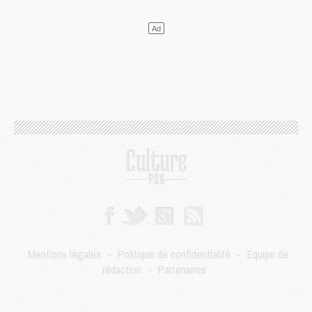
Mercato
- Le transfert de Kolo Muani à la Juventus est officiel
Mercato
- [MAJ] Le PSG a fait une grosse offre à Parme pour Suzuki
Mercato
- Le PSG a envoyé une première offre pour Mika Godts
Club
- Après Pacho, d'autres retours en vue
Mercato
- Changement de dernière minute pour Kolo Muani
SAMEDI 01 AOÛT
Mercato
- L'agent de Mika Godts confirme un accord avec le PSG
Club
- Quels numéros de maillot pour Akliouche et Digne au PSG ?
Match
- Un hommage prévu lors de Brest/PSG
Mercato
- Le PSG et le Barça ont rendez-vous pour Ferran Torres
Mercato
- Guéla Doué dans les listes du PSG
Mercato
- Le transfert de Mika Godts au PSG en bonne voie
VENDREDI 31 JUILLET
Match
- Un diffuseur annoncé pour les deux premiers matchs amicaux du PSG
Mentions légales
-
Politique de confidentialité
-
Équipe de
Mercato
- Le transfert d'Akliouche au PSG bouclé, le montant se précise
rédaction
-
Partenaires
Club
- Un retour majeur dans le groupe du PSG
Club
- [MAJ] Ndjantou et deux jeunes du PSG annoncés dans un tournoi U21
Mercato
- L'étonnante piste Suzuki confirmée et onéreuse