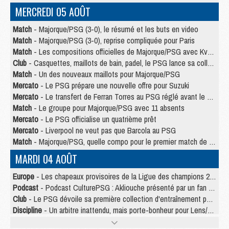
MERCREDI 05 AOÛT
Match
- Majorque/PSG (3-0), le résumé et les buts en video
Match
- Majorque/PSG (3-0), reprise compliquée pour Paris
Match
- Les compositions officielles de Majorque/PSG avec Kvara et de nombreux jeunes
Club
- Casquettes, maillots de bain, padel, le PSG lance sa collection été
Match
- Un des nouveaux maillots pour Majorque/PSG
Mercato
- Le PSG prépare une nouvelle offre pour Suzuki
Mercato
- Le transfert de Ferran Torres au PSG réglé avant le 12 août ?
Match
- Le groupe pour Majorque/PSG avec 11 absents
Mercato
- Le PSG officialise un quatrième prêt
Mercato
- Liverpool ne veut pas que Barcola au PSG
Match
- Majorque/PSG, quelle compo pour le premier match de la saison 2026/27 ?
MARDI 04 AOÛT
Europe
- Les chapeaux provisoires de la Ligue des champions 2026/27
Podcast
- Podcast CulturePSG : Akliouche présenté par un fan de Monaco
Club
- Le PSG dévoile sa première collection d'entraînement pour 2026/2027
Discipline
- Un arbitre inattendu, mais porte-bonheur pour Lens/PSG
Match
- Majorque/PSG, sur quelle chaine et à quelle heure regarder le match ?