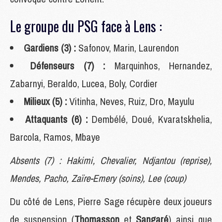
Le groupe du PSG face à Lens :
Gardiens (3) :
Safonov, Marin, Laurendon
Défenseurs (7) :
Marquinhos, Hernandez,
Zabarnyi, Beraldo, Lucea, Boly, Cordier
Milieux (5) :
Vitinha, Neves, Ruiz, Dro, Mayulu
Attaquants (6) :
Dembélé, Doué, Kvaratskhelia,
Barcola, Ramos, Mbaye
Absents (7) : Hakimi, Chevalier, Ndjantou (reprise),
Mendes, Pacho, Zaïre-Emery (soins), Lee (coup)
Du côté de Lens, Pierre Sage récupère deux joueurs
de suspension (
Thomasson
et
Sangaré
) ainsi que