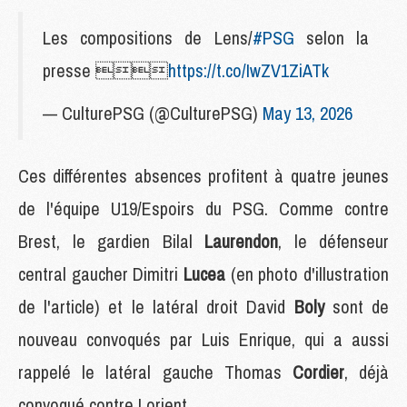
Les compositions de Lens/
#PSG
selon la
presse 
https://t.co/IwZV1ZiATk
— CulturePSG (@CulturePSG)
May 13, 2026
Ces différentes absences profitent à quatre jeunes
de l'équipe U19/Espoirs du PSG. Comme contre
Brest, le gardien Bilal
Laurendon
, le défenseur
central gaucher Dimitri
Lucea
(en photo d'illustration
de l'article)
et le latéral droit David
Boly
sont de
nouveau convoqués par Luis Enrique, qui a aussi
rappelé le latéral gauche Thomas
Cordier
, déjà
convoqué contre Lorient.