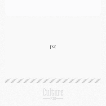
Club
- Après Pacho, d'autres retours en vue
Mercato
- Changement de dernière minute pour Kolo Muani
SAMEDI 01 AOÛT
Mercato
- L'agent de Mika Godts confirme un accord avec le PSG
Club
- Quels numéros de maillot pour Akliouche et Digne au PSG ?
Match
- Un hommage prévu lors de Brest/PSG
Mercato
- Le PSG et le Barça ont rendez-vous pour Ferran Torres
Mercato
- Guéla Doué dans les listes du PSG
Mercato
- Le transfert de Mika Godts au PSG en bonne voie
VENDREDI 31 JUILLET
Match
- Un diffuseur annoncé pour les deux premiers matchs amicaux du PSG
Mercato
- Le transfert d'Akliouche au PSG bouclé, le montant se précise
Club
- Un retour majeur dans le groupe du PSG
Club
- [MAJ] Ndjantou et deux jeunes du PSG annoncés dans un tournoi U21
Mercato
- L'étonnante piste Suzuki confirmée et onéreuse
JEUDI 30 JUILLET
Sélections
- Ancelotti fait le ménage au Brésil mais veut garder Marquinhos