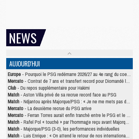
NEWS
AUJOURD'HUI
Europe
- Pourquoi le PSG redémarre 2026/27 au 4e rang du coefficient UEFA
Mercato
- Contrat de 7 ans et transfert record pour Diomandé loin du PSG
Club
- Du repos supplémentaire pour Hakimi
Match
- Aston Villa privé de sa recrue record face au PSG
Match
- Ndjantou après Majorque/PSG : « Je ne me mets pas de plafond »
Mercato
- La deuxième recrue du PSG arrive
Mercato
- Ferran Torres aurait enfin tranché entre le PSG et le Barça
Match
- Rafel Pol « touché » par l'hommage reçu avant Majorque/PSG
Match
- Majorque/PSG (3-0), les performances individuelles
Match
- Luis Enrique : « On attend le retour de nos internationaux »