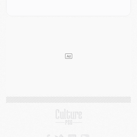
Mercato
- Le transfert de Kolo Muani à la Juventus est officiel
Mercato
- [MAJ] Le PSG a fait une grosse offre à Parme pour Suzuki
Mercato
- Le PSG a envoyé une première offre pour Mika Godts
Club
- Après Pacho, d'autres retours en vue
Mercato
- Changement de dernière minute pour Kolo Muani
SAMEDI 01 AOÛT
Mercato
- L'agent de Mika Godts confirme un accord avec le PSG
Club
- Quels numéros de maillot pour Akliouche et Digne au PSG ?
Match
- Un hommage prévu lors de Brest/PSG
Mercato
- Le PSG et le Barça ont rendez-vous pour Ferran Torres
Mercato
- Guéla Doué dans les listes du PSG
Mercato
- Le transfert de Mika Godts au PSG en bonne voie
VENDREDI 31 JUILLET
Match
- Un diffuseur annoncé pour les deux premiers matchs amicaux du PSG
Mercato
- Le transfert d'Akliouche au PSG bouclé, le montant se précise
Club
- Un retour majeur dans le groupe du PSG
Club
- [MAJ] Ndjantou et deux jeunes du PSG annoncés dans un tournoi U21