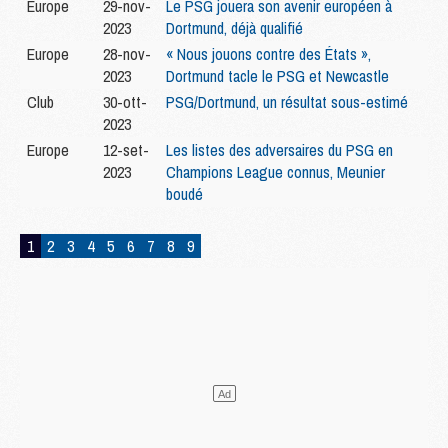
Europe
29-nov-
Le PSG jouera son avenir européen à
2023
Dortmund, déjà qualifié
Europe
28-nov-
« Nous jouons contre des États »,
2023
Dortmund tacle le PSG et Newcastle
Club
30-ott-
PSG/Dortmund, un résultat sous-estimé
2023
Europe
12-set-
Les listes des adversaires du PSG en
2023
Champions League connus, Meunier
boudé
1
2
3
4
5
6
7
8
9