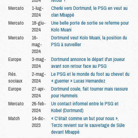
2024
retour ?
Mercato
1-lug-
Cherki vers Dortmund, le PSG en veut au
2024
clan Mbappé
Mercato
18-giu-
Une belle porte de sortie se referme pour
2024
Kolo Muani
Mercato
16-
Dortmund veut Kolo Muani, la position du
mag-
PSG à surveiller
2024
Europe
3-mag-
Dortmund annonce le départ d'un joueur
2024
avant son retour face au PSG
Rés.
2-mag-
Le PSG et le monde du foot au chevet du
sociaux
2024
« guerrier » Lucas Hernandez
Europe
27-apr-
Dortmund coule, fait tourner mais rassure
2024
pour Hummels
Mercato
26-feb-
Un contact informel entre le PSG et
2024
Kobel (Dortmund)
Match
14-dic-
« C'était comme un but pour nous »,
2023
Terzic revient sur le sauvetage de Süle
devant Mbappé