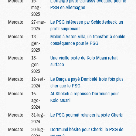
Mercato
15-
L'étrange piste Guirassy évoquée pour le
mag-
PSG en Allemagne
2025
Mercato
27-mar-
Le PSG intéressé par Schlotterbeck, un
2025
profil surprenant
Mercato
13-
Malen à Aston Villa, un transfert à double
gen-
conséquence pour le PSG
2025
Mercato
13-
Une vieille piste de Kolo Muani refait
gen-
surface
2025
Mercato
12-set-
Le Barça a payé Dembélé trois fois plus
2024
cher que le PSG
Mercato
16-
Al-Khelaïfi a repoussé Dortmund pour
ago-
Kolo Muani
2024
Mercato
31-lug-
Le PSG pourrait relancer la piste Cherki
2024
Mercato
30-lug-
Dortmund hésite pour Cherki, le PSG de