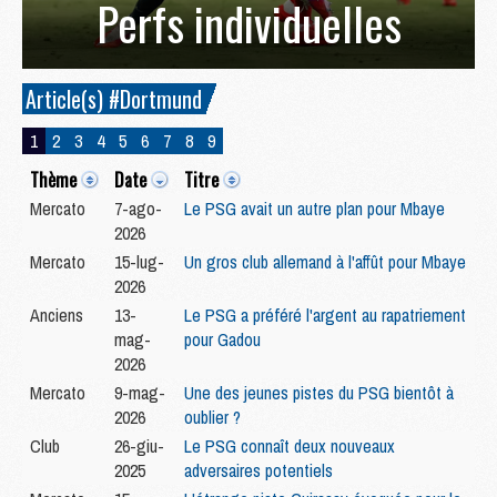
Perfs individuelles
Article(s) #Dortmund
1
2
3
4
5
6
7
8
9
Thème
Date
Titre
Mercato
7-ago-
Le PSG avait un autre plan pour Mbaye
2026
Mercato
15-lug-
Un gros club allemand à l'affût pour Mbaye
2026
Anciens
13-
Le PSG a préféré l'argent au rapatriement
mag-
pour Gadou
2026
Mercato
9-mag-
Une des jeunes pistes du PSG bientôt à
2026
oublier ?
Club
26-giu-
Le PSG connaît deux nouveaux
2025
adversaires potentiels