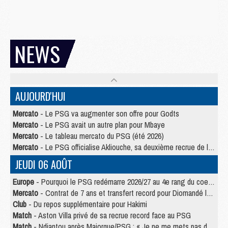
NEWS
AUJOURD'HUI
Mercato
- Le PSG va augmenter son offre pour Godts
Mercato
- Le PSG avait un autre plan pour Mbaye
Mercato
- Le tableau mercato du PSG (été 2026)
Mercato
- Le PSG officialise Akliouche, sa deuxième recrue de l’été
JEUDI 06 AOÛT
Europe
- Pourquoi le PSG redémarre 2026/27 au 4e rang du coefficient UEFA
Mercato
- Contrat de 7 ans et transfert record pour Diomandé loin du PSG
Club
- Du repos supplémentaire pour Hakimi
Match
- Aston Villa privé de sa recrue record face au PSG
Match
- Ndjantou après Majorque/PSG : « Je ne me mets pas de plafond »