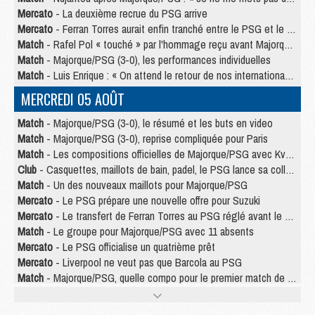
Mercato
- La deuxième recrue du PSG arrive
Mercato
- Ferran Torres aurait enfin tranché entre le PSG et le Barça
Match
- Rafel Pol « touché » par l'hommage reçu avant Majorque/PSG
Match
- Majorque/PSG (3-0), les performances individuelles
Match
- Luis Enrique : « On attend le retour de nos internationaux »
MERCREDI 05 AOÛT
Match
- Majorque/PSG (3-0), le résumé et les buts en video
Match
- Majorque/PSG (3-0), reprise compliquée pour Paris
Match
- Les compositions officielles de Majorque/PSG avec Kvara et de nombreux jeunes
Club
- Casquettes, maillots de bain, padel, le PSG lance sa collection été
Match
- Un des nouveaux maillots pour Majorque/PSG
Mercato
- Le PSG prépare une nouvelle offre pour Suzuki
Mercato
- Le transfert de Ferran Torres au PSG réglé avant le 12 août ?
Match
- Le groupe pour Majorque/PSG avec 11 absents
Mercato
- Le PSG officialise un quatrième prêt
Mercato
- Liverpool ne veut pas que Barcola au PSG
Match
- Majorque/PSG, quelle compo pour le premier match de la saison 2026/27 ?
MARDI 04 AOÛT