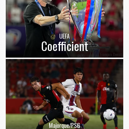
UEFA
Coefficient
Majorque/PSG