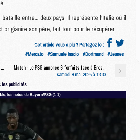
M
é.
M
M
bataille entre... deux pays. Il représente l'Italie où il
M
t origianire son père, fait tout pour le récupérer.
M
M
M
Cet article vous a plu ? Partagez le :
#Mercato
#Samuele Inacio
#Dortmund
#Jeunes
E
Match : Les compositions de PSG/Brest selon la presse
Match : Le PSG annonce 6 forfaits face à Brest, dont Pacho
P
samedi 9 mai 2026 à 13:33
C
D
les publicités.
M
M
M
M
M
M