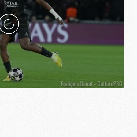
M
C
M
C
M
M
E
M
M
M
C
M
M
C
M
M