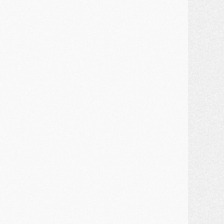
ercato
- Guéla Doué dans les listes du PSG
ercato
- Le transfert de Mika Godts au PSG en bonne voie
VENDREDI 31 JUILLET
atch
- Un diffuseur annoncé pour les deux premiers matchs amicaux du PSG
ercato
- Le transfert d'Akliouche au PSG bouclé, le montant se précise
lub
- Un retour majeur dans le groupe du PSG
lub
- [MAJ] Ndjantou et deux jeunes du PSG annoncés dans un tournoi U21
ercato
- L'étonnante piste Suzuki confirmée et onéreuse
JEUDI 30 JUILLET
élections
- Ancelotti fait le ménage au Brésil mais veut garder Marquinhos
ercato
- Le statu quo du milieu du PSG se précise
lub
- Le PSG plutôt que la FIFA pour Al-Khelaïfi, poussé par l'UEFA ?
ercato
- Le PSG presserait Ferran Torres de se décider, deux pistes de secours
lub
- Déguisements, shopping, double scouting, Luis Campos dévoile ses méthodes
ercato
- Kroupi retiré du mercato
ercato
- Enfin une avancée dans le transfert d'Akliouche
MERCREDI 29 JUILLET