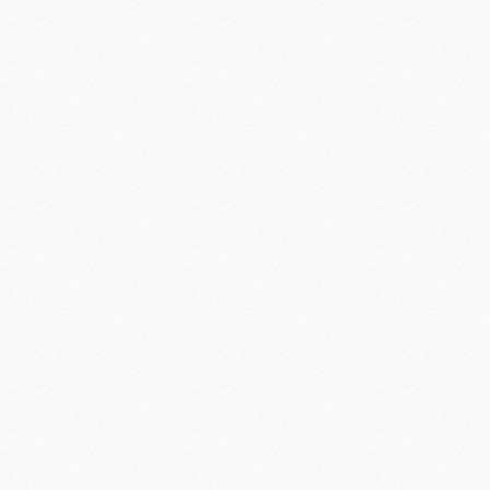
M
M
M
M
C
C
M
S
M
C
M
C
M
M