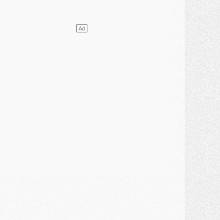
ercato
- L'Ajax attend bien plus de 45M pour Mika Godts
lub
- Quatre retours importants dans le groupe du PSG, et un plus discret
ercato
- Ayari file en Ligue 2
lub
- Le PSG s'associe avec un géant de la tech
ercato
- Vu d'Italie, le transfert de Suzuki au PSG est bien engagé
ercato
- Ferran Torres ne serait pas à vendre, mais...
urope
- Gros coup dur pour Aston Villa avant de croiser le PSG
DIMANCHE 02 AOÛT
ercato
- Le transfert de Kolo Muani à la Juventus est officiel
ercato
- [MAJ] Le PSG a fait une grosse offre à Parme pour Suzuki
ercato
- Le PSG a envoyé une première offre pour Mika Godts
lub
- Après Pacho, d'autres retours en vue
ercato
- Changement de dernière minute pour Kolo Muani
SAMEDI 01 AOÛT
ercato
- L'agent de Mika Godts confirme un accord avec le PSG
lub
- Quels numéros de maillot pour Akliouche et Digne au PSG ?
atch
- Un hommage prévu lors de Brest/PSG
ercato
- Le PSG et le Barça ont rendez-vous pour Ferran Torres