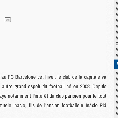
M
M
M
M
M
M
M
C
M
M
M
au FC Barcelone cet hiver, le club de la capitale va
M
M
 autre grand espoir du football né en 2008. Depuis
M
ye notamment l'intérêt du club parisien pour le tout
M
M
le Inacio, fils de l'ancien footballeur Inácio Piá
M
M