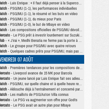
atch
- Luis Enrique : « Il faut déjà penser à la Supercoupe »
atch
- PSG/MU (1-1), les performances individuelles
atch
- PSG/MU (1-1), le résumé et les buts en video
atch
- PSG/MU (1-1), du mieux pour Paris
atch
- PSG/MU (1-0), le but de Mbaye en video
atch
- Les compositions officielles de PSG/MU dévoilées, Pacho titulaire
ercato
- Le PSG prêt à investir lourdement sur Suzuki malgré Safonov et Chevalier
lub
- « J’irai », Medhi Benatia ne ferme pas la porte à une arrivée au PSG
atch
- Le groupe pour PSG/MU avec quatre retours
atch
- Quelques cadres prêts pour PSG/MU, mais pas Akliouche ?
VENDREDI 07 AOÛT
atch
- Premières tendances pour les compositions de PSG/MU
ercato
- Liverpool avance de 15 M€ pour Barcola
ercato
- Un jeune lancé par Luis Enrique fait ses adieux au PSG
atch
- PSG/MU, sur quelle chaine et à quelle heure regarder le match ?
atch
- Akliouche déjà à l'entraînement et concerné par PSG/MU ?
atch
- Les maillots de PSG/Aston Villa connus
ercato
- Le PSG va augmenter son offre pour Godts
ercato
- Le PSG avait un autre plan pour Mbaye