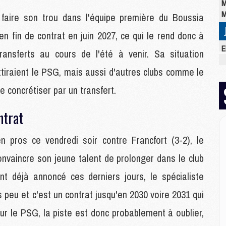
M
M
faire son trou dans l'équipe première du Boussia
 en fin de contrat en juin 2027, ce qui le rend donc à
E
ansferts au cours de l'été à venir. Sa situation
M
ttiraient le PSG, mais aussi d'autres clubs comme le
C
M
e concrétiser par un transfert.
M
M
ntrat
M
M
M
en pros ce vendredi soir contre Francfort (3-2), le
M
nvaincre son jeune talent de prolonger dans le club
nt déjà annoncé ces derniers jours, le spécialiste
M
peu et c'est un contrat jusqu'en 2030 voire 2031 qui
M
M
our le PSG, la piste est donc probablement à oublier,
C