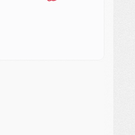
atch
- Un des nouveaux maillots pour Majorque/PSG
ercato
- Le PSG prépare une nouvelle offre pour Suzuki
ercato
- Le transfert de Ferran Torres au PSG réglé avant le 12 août ?
atch
- Le groupe pour Majorque/PSG avec 11 absents
ercato
- Le PSG officialise un quatrième prêt
ercato
- Liverpool ne veut pas que Barcola au PSG
atch
- Majorque/PSG, quelle compo pour le premier match de la saison 2026/27 ?
MARDI 04 AOÛT
urope
- Les chapeaux provisoires de la Ligue des champions 2026/27
odcast
- Podcast CulturePSG : Akliouche présenté par un fan de Monaco
lub
- Le PSG dévoile sa première collection d'entraînement pour 2026/2027
iscipline
- Un arbitre inattendu, mais porte-bonheur pour Lens/PSG
atch
- Majorque/PSG, sur quelle chaine et à quelle heure regarder le match ?
ercato
- Le plan du PSG pour Suzuki et Chevalier se précise
ercato
- L'Ajax refuse la première offre du PSG pour Godts
ercato
- Le PSG veut accélérer, Ferran Torres temporise
ercato
- Liverpool encore très loin du compte pour Barcola
LUNDI 03 AOÛT
atch
- Podcast CulturePSG : Mercato (Godts, Suzuki, Akliouche, Barcola, etc)