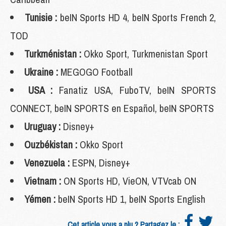
Tunisie :
beIN Sports HD 4, beIN Sports French 2,
TOD
Turkménistan :
Okko Sport, Turkmenistan Sport
Ukraine :
MEGOGO Football
USA :
Fanatiz USA, FuboTV, beIN SPORTS
CONNECT, beIN SPORTS en Español, beIN SPORTS
Uruguay :
Disney+
Ouzbékistan :
Okko Sport
Venezuela :
ESPN, Disney+
Vietnam :
ON Sports HD, VieON, VTVcab ON
Yémen :
beIN Sports HD 1, beIN Sports English
Cet article vous a plu ? Partagez le :