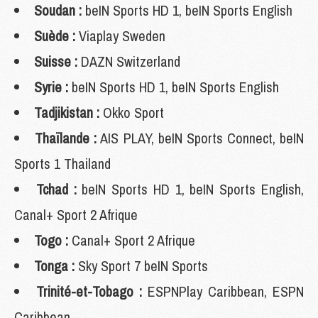
Soudan :
beIN Sports HD 1, beIN Sports English
Suède :
Viaplay Sweden
Suisse :
DAZN Switzerland
Syrie :
beIN Sports HD 1, beIN Sports English
Tadjikistan :
Okko Sport
Thaïlande :
AIS PLAY, beIN Sports Connect, beIN
Sports 1 Thailand
Tchad :
beIN Sports HD 1, beIN Sports English,
Canal+ Sport 2 Afrique
Togo :
Canal+ Sport 2 Afrique
Tonga :
Sky Sport 7 beIN Sports
Trinité-et-Tobago :
ESPNPlay Caribbean, ESPN
Caribbean