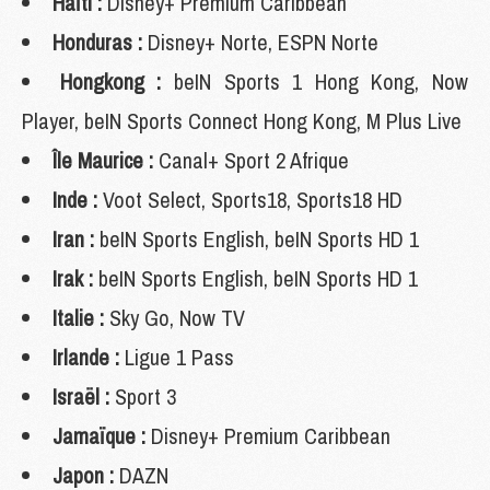
Haïti :
Disney+ Premium Caribbean
Honduras :
Disney+ Norte, ESPN Norte
Hongkong :
beIN Sports 1 Hong Kong, Now
Player, beIN Sports Connect Hong Kong, M Plus Live
Île Maurice :
Canal+ Sport 2 Afrique
Inde :
Voot Select, Sports18, Sports18 HD
Iran :
beIN Sports English, beIN Sports HD 1
Irak :
beIN Sports English, beIN Sports HD 1
Italie :
Sky Go, Now TV
Irlande :
Ligue 1 Pass
Israël :
Sport 3
Jamaïque :
Disney+ Premium Caribbean
Japon :
DAZN