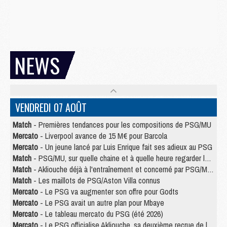
NEWS
VENDREDI 07 AOÛT
Match
- Premières tendances pour les compositions de PSG/MU
Mercato
- Liverpool avance de 15 M€ pour Barcola
Mercato
- Un jeune lancé par Luis Enrique fait ses adieux au PSG
Match
- PSG/MU, sur quelle chaine et à quelle heure regarder le match ?
Match
- Akliouche déjà à l'entraînement et concerné par PSG/MU ?
Match
- Les maillots de PSG/Aston Villa connus
Mercato
- Le PSG va augmenter son offre pour Godts
Mercato
- Le PSG avait un autre plan pour Mbaye
Mercato
- Le tableau mercato du PSG (été 2026)
Mercato
- Le PSG officialise Akliouche, sa deuxième recrue de l’été