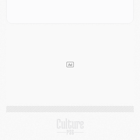
Club
- Quatre retours importants dans le groupe du PSG, et un plus discret
Mercato
- Ayari file en Ligue 2
Club
- Le PSG s'associe avec un géant de la tech
Mercato
- Vu d'Italie, le transfert de Suzuki au PSG est bien engagé
Mercato
- Ferran Torres ne serait pas à vendre, mais...
Europe
- Gros coup dur pour Aston Villa avant de croiser le PSG
DIMANCHE 02 AOÛT
Mercato
- Le transfert de Kolo Muani à la Juventus est officiel
Mercato
- [MAJ] Le PSG a fait une grosse offre à Parme pour Suzuki
Mercato
- Le PSG a envoyé une première offre pour Mika Godts
Club
- Après Pacho, d'autres retours en vue
Mercato
- Changement de dernière minute pour Kolo Muani
SAMEDI 01 AOÛT
Mercato
- L'agent de Mika Godts confirme un accord avec le PSG
Club
- Quels numéros de maillot pour Akliouche et Digne au PSG ?
Match
- Un hommage prévu lors de Brest/PSG
Mercato
- Le PSG et le Barça ont rendez-vous pour Ferran Torres
Mercato
- Guéla Doué dans les listes du PSG