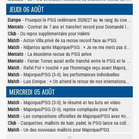
JEUDI 06 AOÛT
Europe
- Pourquoi le PSG redémarre 2026/27 au 4e rang du coefficient UEFA
Mercato
- Contrat de 7 ans et transfert record pour Diomandé loin du PSG
Club
- Du repos supplémentaire pour Hakimi
Match
- Aston Villa privé de sa recrue record face au PSG
Match
- Ndjantou après Majorque/PSG : « Je ne me mets pas de plafond »
Mercato
- La deuxième recrue du PSG arrive
Mercato
- Ferran Torres aurait enfin tranché entre le PSG et le Barça
Match
- Rafel Pol « touché » par l'hommage reçu avant Majorque/PSG
Match
- Majorque/PSG (3-0), les performances individuelles
Match
- Luis Enrique : « On attend le retour de nos internationaux »
MERCREDI 05 AOÛT
Match
- Majorque/PSG (3-0), le résumé et les buts en video
Match
- Majorque/PSG (3-0), reprise compliquée pour Paris
Match
- Les compositions officielles de Majorque/PSG avec Kvara et de nombreux jeunes
Club
- Casquettes, maillots de bain, padel, le PSG lance sa collection été
Match
- Un des nouveaux maillots pour Majorque/PSG
Mercato
- Le PSG prépare une nouvelle offre pour Suzuki