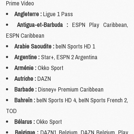
Prime Video
Angleterre :
Ligue 1 Pass
Antigua-et-Barbuda :
ESPN Play Caribbean,
ESPN Caribbean
Arabie Saoudite :
beIN Sports HD 1
Argentine :
Star+, ESPN 2 Argentina
Arménie :
Okko Sport
Autriche :
DAZN
Barbade :
Disney+ Premium Caribbean
Bahreïn :
beIN Sports HD 4, beIN Sports French 2,
TOD
Bélarus :
Okko Sport
Belgique :
DAZN1 Belgium, DAZN Belgium, Play