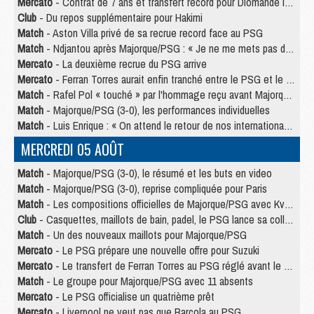
Mercato
- Contrat de 7 ans et transfert record pour Diomandé loin du PSG
Club
- Du repos supplémentaire pour Hakimi
Match
- Aston Villa privé de sa recrue record face au PSG
Match
- Ndjantou après Majorque/PSG : « Je ne me mets pas de plafond »
Mercato
- La deuxième recrue du PSG arrive
Mercato
- Ferran Torres aurait enfin tranché entre le PSG et le Barça
Match
- Rafel Pol « touché » par l'hommage reçu avant Majorque/PSG
Match
- Majorque/PSG (3-0), les performances individuelles
Match
- Luis Enrique : « On attend le retour de nos internationaux »
MERCREDI 05 AOÛT
Match
- Majorque/PSG (3-0), le résumé et les buts en video
Match
- Majorque/PSG (3-0), reprise compliquée pour Paris
Match
- Les compositions officielles de Majorque/PSG avec Kvara et de nombreux jeunes
Club
- Casquettes, maillots de bain, padel, le PSG lance sa collection été
Match
- Un des nouveaux maillots pour Majorque/PSG
Mercato
- Le PSG prépare une nouvelle offre pour Suzuki
Mercato
- Le transfert de Ferran Torres au PSG réglé avant le 12 août ?
Match
- Le groupe pour Majorque/PSG avec 11 absents
Mercato
- Le PSG officialise un quatrième prêt
Mercato
- Liverpool ne veut pas que Barcola au PSG