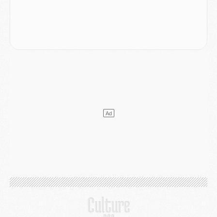
Mercato
- Ferran Torres ne serait pas à vendre, mais...
Europe
- Gros coup dur pour Aston Villa avant de croiser le PSG
DIMANCHE 02 AOÛT
Mercato
- Le transfert de Kolo Muani à la Juventus est officiel
Mercato
- [MAJ] Le PSG a fait une grosse offre à Parme pour Suzuki
Mercato
- Le PSG a envoyé une première offre pour Mika Godts
Club
- Après Pacho, d'autres retours en vue
Mercato
- Changement de dernière minute pour Kolo Muani
SAMEDI 01 AOÛT
Mercato
- L'agent de Mika Godts confirme un accord avec le PSG
Club
- Quels numéros de maillot pour Akliouche et Digne au PSG ?
Match
- Un hommage prévu lors de Brest/PSG
Mercato
- Le PSG et le Barça ont rendez-vous pour Ferran Torres
Mercato
- Guéla Doué dans les listes du PSG
Mercato
- Le transfert de Mika Godts au PSG en bonne voie
VENDREDI 31 JUILLET
Match
- Un diffuseur annoncé pour les deux premiers matchs amicaux du PSG