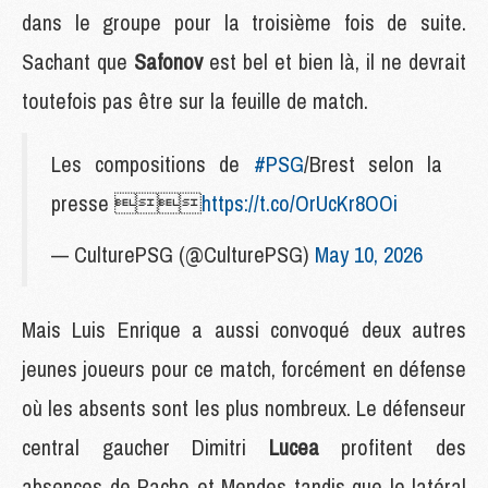
dans le groupe pour la troisième fois de suite.
Sachant que
Safonov
est bel et bien là, il ne devrait
toutefois pas être sur la feuille de match.
Les compositions de
#PSG
/Brest selon la
presse 
https://t.co/OrUcKr8OOi
— CulturePSG (@CulturePSG)
May 10, 2026
Mais Luis Enrique a aussi convoqué deux autres
jeunes joueurs pour ce match, forcément en défense
où les absents sont les plus nombreux. Le défenseur
central gaucher Dimitri
Lucea
profitent des
absences de Pacho et Mendes tandis que le latéral