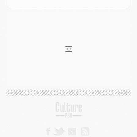
Club
- Le PSG s'associe avec un géant de la tech
Mercato
- Vu d'Italie, le transfert de Suzuki au PSG est bien engagé
Mercato
- Ferran Torres ne serait pas à vendre, mais...
Europe
- Gros coup dur pour Aston Villa avant de croiser le PSG
DIMANCHE 02 AOÛT
Mercato
- Le transfert de Kolo Muani à la Juventus est officiel
Mercato
- [MAJ] Le PSG a fait une grosse offre à Parme pour Suzuki
Mercato
- Le PSG a envoyé une première offre pour Mika Godts
Club
- Après Pacho, d'autres retours en vue
Mercato
- Changement de dernière minute pour Kolo Muani
SAMEDI 01 AOÛT
Mercato
- L'agent de Mika Godts confirme un accord avec le PSG
Club
- Quels numéros de maillot pour Akliouche et Digne au PSG ?
Match
- Un hommage prévu lors de Brest/PSG
Mercato
- Le PSG et le Barça ont rendez-vous pour Ferran Torres
Mercato
- Guéla Doué dans les listes du PSG
Mercato
- Le transfert de Mika Godts au PSG en bonne voie
VENDREDI 31 JUILLET