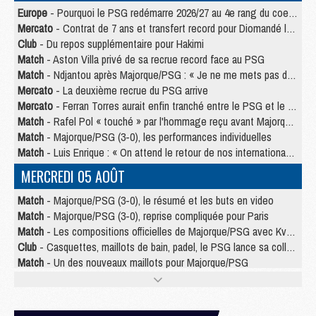
Europe
- Pourquoi le PSG redémarre 2026/27 au 4e rang du coefficient UEFA
Mercato
- Contrat de 7 ans et transfert record pour Diomandé loin du PSG
Club
- Du repos supplémentaire pour Hakimi
Match
- Aston Villa privé de sa recrue record face au PSG
Match
- Ndjantou après Majorque/PSG : « Je ne me mets pas de plafond »
Mercato
- La deuxième recrue du PSG arrive
Mercato
- Ferran Torres aurait enfin tranché entre le PSG et le Barça
Match
- Rafel Pol « touché » par l'hommage reçu avant Majorque/PSG
Match
- Majorque/PSG (3-0), les performances individuelles
Match
- Luis Enrique : « On attend le retour de nos internationaux »
MERCREDI 05 AOÛT
Match
- Majorque/PSG (3-0), le résumé et les buts en video
Match
- Majorque/PSG (3-0), reprise compliquée pour Paris
Match
- Les compositions officielles de Majorque/PSG avec Kvara et de nombreux jeunes
Club
- Casquettes, maillots de bain, padel, le PSG lance sa collection été
Match
- Un des nouveaux maillots pour Majorque/PSG
Mercato
- Le PSG prépare une nouvelle offre pour Suzuki
Mercato
- Le transfert de Ferran Torres au PSG réglé avant le 12 août ?
Match
- Le groupe pour Majorque/PSG avec 11 absents