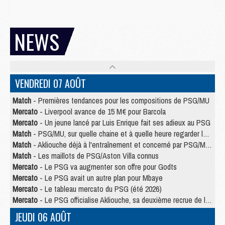
NEWS
VENDREDI 07 AOÛT
Match
- Premières tendances pour les compositions de PSG/MU
Mercato
- Liverpool avance de 15 M€ pour Barcola
Mercato
- Un jeune lancé par Luis Enrique fait ses adieux au PSG
Match
- PSG/MU, sur quelle chaine et à quelle heure regarder le match ?
Match
- Akliouche déjà à l'entraînement et concerné par PSG/MU ?
Match
- Les maillots de PSG/Aston Villa connus
Mercato
- Le PSG va augmenter son offre pour Godts
Mercato
- Le PSG avait un autre plan pour Mbaye
Mercato
- Le tableau mercato du PSG (été 2026)
Mercato
- Le PSG officialise Akliouche, sa deuxième recrue de l’été
JEUDI 06 AOÛT