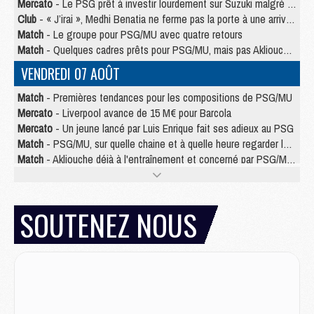
Mercato
- Le PSG prêt à investir lourdement sur Suzuki malgré Safonov et Chevalier
Club
- « J’irai », Medhi Benatia ne ferme pas la porte à une arrivée au PSG
Match
- Le groupe pour PSG/MU avec quatre retours
Match
- Quelques cadres prêts pour PSG/MU, mais pas Akliouche ?
VENDREDI 07 AOÛT
Match
- Premières tendances pour les compositions de PSG/MU
Mercato
- Liverpool avance de 15 M€ pour Barcola
Mercato
- Un jeune lancé par Luis Enrique fait ses adieux au PSG
Match
- PSG/MU, sur quelle chaine et à quelle heure regarder le match ?
Match
- Akliouche déjà à l'entraînement et concerné par PSG/MU ?
Match
- Les maillots de PSG/Aston Villa connus
Mercato
- Le PSG va augmenter son offre pour Godts
Mercato
- Le PSG avait un autre plan pour Mbaye
SOUTENEZ NOUS
Mercato
- Le tableau mercato du PSG (été 2026)
Mercato
- Le PSG officialise Akliouche, sa deuxième recrue de l’été
JEUDI 06 AOÛT
Europe
- Pourquoi le PSG redémarre 2026/27 au 4e rang du coefficient UEFA
Mercato
- Contrat de 7 ans et transfert record pour Diomandé loin du PSG