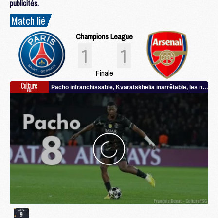
publicités.
Match lié
Champions League
1
1
Finale