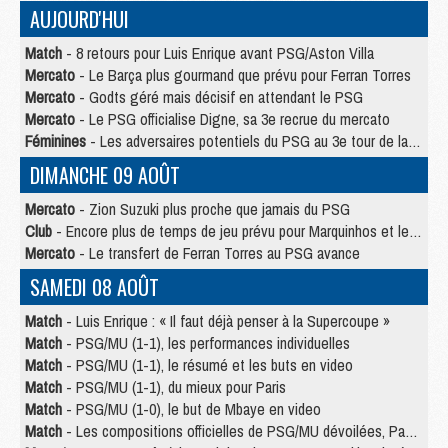
AUJOURD'HUI
Match
- 8 retours pour Luis Enrique avant PSG/Aston Villa
Mercato
- Le Barça plus gourmand que prévu pour Ferran Torres
Mercato
- Godts géré mais décisif en attendant le PSG
Mercato
- Le PSG officialise Digne, sa 3e recrue du mercato
Féminines
- Les adversaires potentiels du PSG au 3e tour de la Ligue des Champions féminine
DIMANCHE 09 AOÛT
Mercato
- Zion Suzuki plus proche que jamais du PSG
Club
- Encore plus de temps de jeu prévu pour Marquinhos et les Portugais en Supercoupe
Mercato
- Le transfert de Ferran Torres au PSG avance
SAMEDI 08 AOÛT
Match
- Luis Enrique : « Il faut déjà penser à la Supercoupe »
Match
- PSG/MU (1-1), les performances individuelles
Match
- PSG/MU (1-1), le résumé et les buts en video
Match
- PSG/MU (1-1), du mieux pour Paris
Match
- PSG/MU (1-0), le but de Mbaye en video
Match
- Les compositions officielles de PSG/MU dévoilées, Pacho titulaire