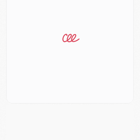
Club
- Du repos supplémentaire pour Hakimi
Match
- Aston Villa privé de sa recrue record face au PSG
Match
- Ndjantou après Majorque/PSG : « Je ne me mets pas de plafond »
Mercato
- La deuxième recrue du PSG arrive
Mercato
- Ferran Torres aurait enfin tranché entre le PSG et le Barça
Match
- Rafel Pol « touché » par l'hommage reçu avant Majorque/PSG
Match
- Majorque/PSG (3-0), les performances individuelles
Match
- Luis Enrique : « On attend le retour de nos internationaux »
MERCREDI 05 AOÛT
Match
- Majorque/PSG (3-0), le résumé et les buts en video
Match
- Majorque/PSG (3-0), reprise compliquée pour Paris
Match
- Les compositions officielles de Majorque/PSG avec Kvara et de nombreux jeunes
Club
- Casquettes, maillots de bain, padel, le PSG lance sa collection été
Match
- Un des nouveaux maillots pour Majorque/PSG
Mercato
- Le PSG prépare une nouvelle offre pour Suzuki
Mercato
- Le transfert de Ferran Torres au PSG réglé avant le 12 août ?
Match
- Le groupe pour Majorque/PSG avec 11 absents
Mercato
- Le PSG officialise un quatrième prêt
Mercato
- Liverpool ne veut pas que Barcola au PSG
Match
- Majorque/PSG, quelle compo pour le premier match de la saison 2026/27 ?