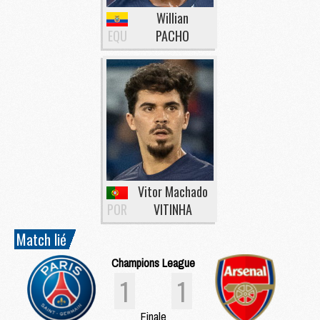
Willian
EQU
PACHO
Vitor Machado
POR
VITINHA
Match lié
Champions League
1
1
Finale