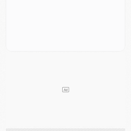
Match
- Majorque/PSG, quelle compo pour le premier match de la saison 2026/27 ?
MARDI 04 AOÛT
Europe
- Les chapeaux provisoires de la Ligue des champions 2026/27
Podcast
- Podcast CulturePSG : Akliouche présenté par un fan de Monaco
Club
- Le PSG dévoile sa première collection d'entraînement pour 2026/2027
Discipline
- Un arbitre inattendu, mais porte-bonheur pour Lens/PSG
Match
- Majorque/PSG, sur quelle chaine et à quelle heure regarder le match ?
Mercato
- Le plan du PSG pour Suzuki et Chevalier se précise
Mercato
- L'Ajax refuse la première offre du PSG pour Godts
Mercato
- Le PSG veut accélérer, Ferran Torres temporise
Mercato
- Liverpool encore très loin du compte pour Barcola
LUNDI 03 AOÛT
Match
- Podcast CulturePSG : Mercato (Godts, Suzuki, Akliouche, Barcola, etc)
Mercato
- L'Ajax attend bien plus de 45M pour Mika Godts
Club
- Quatre retours importants dans le groupe du PSG, et un plus discret
Mercato
- Ayari file en Ligue 2
Club
- Le PSG s'associe avec un géant de la tech
Mercato
- Vu d'Italie, le transfert de Suzuki au PSG est bien engagé