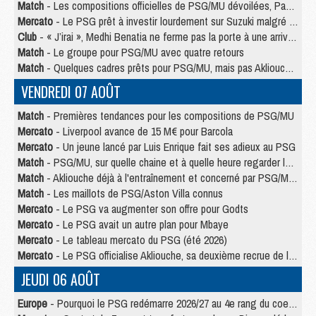
Match
- Les compositions officielles de PSG/MU dévoilées, Pacho titulaire
Mercato
- Le PSG prêt à investir lourdement sur Suzuki malgré Safonov et Chevalier
Club
- « J’irai », Medhi Benatia ne ferme pas la porte à une arrivée au PSG
Match
- Le groupe pour PSG/MU avec quatre retours
Match
- Quelques cadres prêts pour PSG/MU, mais pas Akliouche ?
VENDREDI 07 AOÛT
Match
- Premières tendances pour les compositions de PSG/MU
Mercato
- Liverpool avance de 15 M€ pour Barcola
Mercato
- Un jeune lancé par Luis Enrique fait ses adieux au PSG
Match
- PSG/MU, sur quelle chaine et à quelle heure regarder le match ?
Match
- Akliouche déjà à l'entraînement et concerné par PSG/MU ?
Match
- Les maillots de PSG/Aston Villa connus
Mercato
- Le PSG va augmenter son offre pour Godts
Mercato
- Le PSG avait un autre plan pour Mbaye
Mercato
- Le tableau mercato du PSG (été 2026)
Mercato
- Le PSG officialise Akliouche, sa deuxième recrue de l’été
JEUDI 06 AOÛT
Europe
- Pourquoi le PSG redémarre 2026/27 au 4e rang du coefficient UEFA