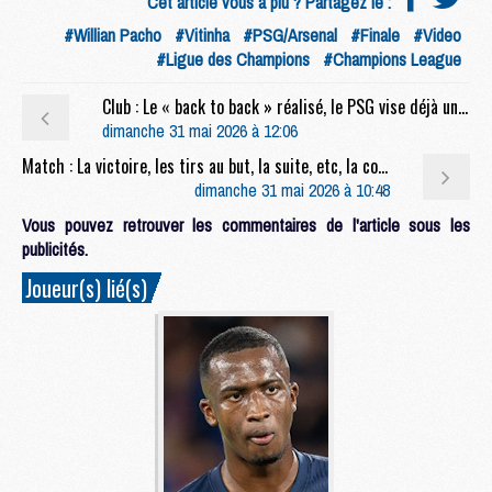
Cet article vous a plu ? Partagez le :
#Willian Pacho
#Vitinha
#PSG/Arsenal
#Finale
#Video
#Ligue des Champions
#Champions League
Club : Le « back to back » réalisé, le PSG vise déjà une 3e étoile
dimanche 31 mai 2026 à 12:06
Match : La victoire, les tirs au but, la suite, etc, la conf' complète de Luis Enrique après PSG/Arsenal (1-1, 4-3 t.a.b.)
dimanche 31 mai 2026 à 10:48
Vous pouvez retrouver les commentaires de l'article sous les
publicités.
Joueur(s) lié(s)