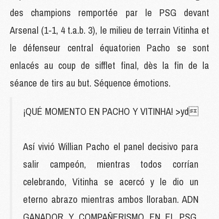
des champions remportée par le PSG devant
Arsenal (1-1, 4 t.a.b. 3), le milieu de terrain Vitinha et
le défenseur central équatorien Pacho se sont
enlacés au coup de sifflet final, dès la fin de la
séance de tirs au but. Séquence émotions.
¡QUÉ MOMENTO EN PACHO Y VITINHA! >yd
Así vivió Willian Pacho el panel decisivo para
salir campeón, mientras todos corrían
celebrando, Vitinha se acercó y le dio un
eterno abrazo mientras ambos lloraban. ADN
GANADOR Y COMPAÑERISMO EN EL PSG.