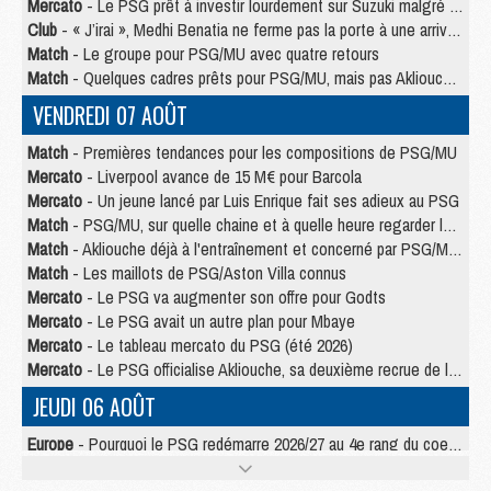
Mercato
- Le PSG prêt à investir lourdement sur Suzuki malgré Safonov et Chevalier
Club
- « J’irai », Medhi Benatia ne ferme pas la porte à une arrivée au PSG
Match
- Le groupe pour PSG/MU avec quatre retours
Match
- Quelques cadres prêts pour PSG/MU, mais pas Akliouche ?
VENDREDI 07 AOÛT
Match
- Premières tendances pour les compositions de PSG/MU
Mercato
- Liverpool avance de 15 M€ pour Barcola
Mercato
- Un jeune lancé par Luis Enrique fait ses adieux au PSG
Match
- PSG/MU, sur quelle chaine et à quelle heure regarder le match ?
Match
- Akliouche déjà à l'entraînement et concerné par PSG/MU ?
Match
- Les maillots de PSG/Aston Villa connus
Mercato
- Le PSG va augmenter son offre pour Godts
Mercato
- Le PSG avait un autre plan pour Mbaye
Mercato
- Le tableau mercato du PSG (été 2026)
Mercato
- Le PSG officialise Akliouche, sa deuxième recrue de l’été
JEUDI 06 AOÛT
Europe
- Pourquoi le PSG redémarre 2026/27 au 4e rang du coefficient UEFA
Mercato
- Contrat de 7 ans et transfert record pour Diomandé loin du PSG