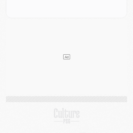
MARDI 04 AOÛT
Europe
- Les chapeaux provisoires de la Ligue des champions 2026/27
Podcast
- Podcast CulturePSG : Akliouche présenté par un fan de Monaco
Club
- Le PSG dévoile sa première collection d'entraînement pour 2026/2027
Discipline
- Un arbitre inattendu, mais porte-bonheur pour Lens/PSG
Match
- Majorque/PSG, sur quelle chaine et à quelle heure regarder le match ?
Mercato
- Le plan du PSG pour Suzuki et Chevalier se précise
Mercato
- L'Ajax refuse la première offre du PSG pour Godts
Mercato
- Le PSG veut accélérer, Ferran Torres temporise
Mercato
- Liverpool encore très loin du compte pour Barcola
LUNDI 03 AOÛT
Match
- Podcast CulturePSG : Mercato (Godts, Suzuki, Akliouche, Barcola, etc)
Mercato
- L'Ajax attend bien plus de 45M pour Mika Godts
Club
- Quatre retours importants dans le groupe du PSG, et un plus discret
Mercato
- Ayari file en Ligue 2
Club
- Le PSG s'associe avec un géant de la tech
Mercato
- Vu d'Italie, le transfert de Suzuki au PSG est bien engagé
Mercato
- Ferran Torres ne serait pas à vendre, mais...