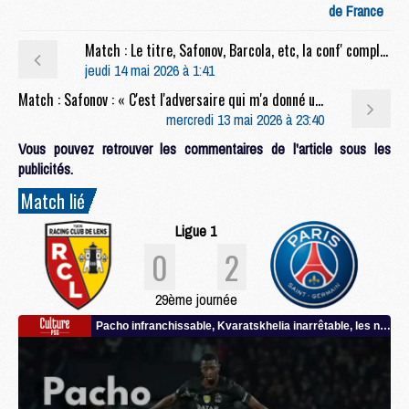
de France
Match : Le titre, Safonov, Barcola, etc, la conf' complète de Luis Enrique après Lens/PSG (0-2)
jeudi 14 mai 2026 à 1:41
Match : Safonov : « C'est l'adversaire qui m'a donné une petite chance »
mercredi 13 mai 2026 à 23:40
Vous pouvez retrouver les commentaires de l'article sous les
publicités.
Match lié
Ligue 1
0
2
29ème journée