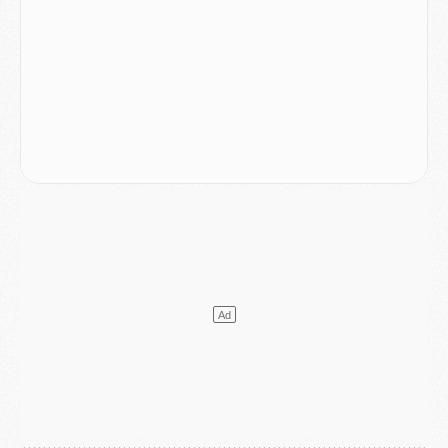
Club
- Le PSG dévoile sa première collection d'entraînement pour 2026/2027
Discipline
- Un arbitre inattendu, mais porte-bonheur pour Lens/PSG
Match
- Majorque/PSG, sur quelle chaine et à quelle heure regarder le match ?
Mercato
- Le plan du PSG pour Suzuki et Chevalier se précise
Mercato
- L'Ajax refuse la première offre du PSG pour Godts
Mercato
- Le PSG veut accélérer, Ferran Torres temporise
Mercato
- Liverpool encore très loin du compte pour Barcola
LUNDI 03 AOÛT
Match
- Podcast CulturePSG : Mercato (Godts, Suzuki, Akliouche, Barcola, etc)
Mercato
- L'Ajax attend bien plus de 45M pour Mika Godts
Club
- Quatre retours importants dans le groupe du PSG, et un plus discret
Mercato
- Ayari file en Ligue 2
Club
- Le PSG s'associe avec un géant de la tech
Mercato
- Vu d'Italie, le transfert de Suzuki au PSG est bien engagé
Mercato
- Ferran Torres ne serait pas à vendre, mais...
Europe
- Gros coup dur pour Aston Villa avant de croiser le PSG
DIMANCHE 02 AOÛT
Mercato
- Le transfert de Kolo Muani à la Juventus est officiel