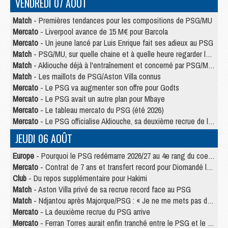
VENDREDI 07 AOÛT
Match
- Premières tendances pour les compositions de PSG/MU
Mercato
- Liverpool avance de 15 M€ pour Barcola
Mercato
- Un jeune lancé par Luis Enrique fait ses adieux au PSG
Match
- PSG/MU, sur quelle chaine et à quelle heure regarder le match ?
Match
- Akliouche déjà à l'entraînement et concerné par PSG/MU ?
Match
- Les maillots de PSG/Aston Villa connus
Mercato
- Le PSG va augmenter son offre pour Godts
Mercato
- Le PSG avait un autre plan pour Mbaye
Mercato
- Le tableau mercato du PSG (été 2026)
Mercato
- Le PSG officialise Akliouche, sa deuxième recrue de l’été
JEUDI 06 AOÛT
Europe
- Pourquoi le PSG redémarre 2026/27 au 4e rang du coefficient UEFA
Mercato
- Contrat de 7 ans et transfert record pour Diomandé loin du PSG
Club
- Du repos supplémentaire pour Hakimi
Match
- Aston Villa privé de sa recrue record face au PSG
Match
- Ndjantou après Majorque/PSG : « Je ne me mets pas de plafond »
Mercato
- La deuxième recrue du PSG arrive
Mercato
- Ferran Torres aurait enfin tranché entre le PSG et le Barça