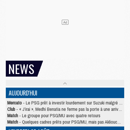
NEWS
AUJOURD'HUI
Mercato
- Le PSG prêt à investir lourdement sur Suzuki malgré Safonov et Chevalier
Club
- « J’irai », Medhi Benatia ne ferme pas la porte à une arrivée au PSG
Match
- Le groupe pour PSG/MU avec quatre retours
Match
- Quelques cadres prêts pour PSG/MU, mais pas Akliouche ?