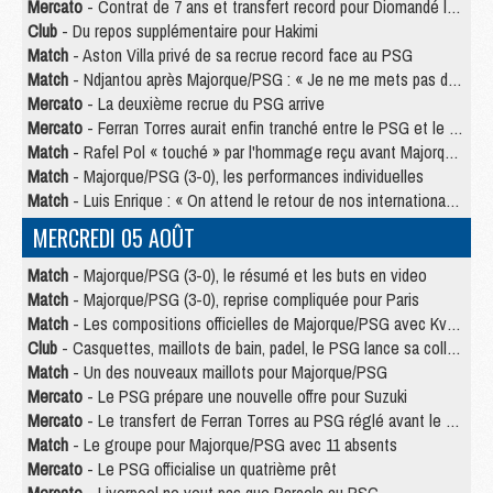
Mercato
- Contrat de 7 ans et transfert record pour Diomandé loin du PSG
Club
- Du repos supplémentaire pour Hakimi
Match
- Aston Villa privé de sa recrue record face au PSG
Match
- Ndjantou après Majorque/PSG : « Je ne me mets pas de plafond »
Mercato
- La deuxième recrue du PSG arrive
Mercato
- Ferran Torres aurait enfin tranché entre le PSG et le Barça
Match
- Rafel Pol « touché » par l'hommage reçu avant Majorque/PSG
Match
- Majorque/PSG (3-0), les performances individuelles
Match
- Luis Enrique : « On attend le retour de nos internationaux »
MERCREDI 05 AOÛT
Match
- Majorque/PSG (3-0), le résumé et les buts en video
Match
- Majorque/PSG (3-0), reprise compliquée pour Paris
Match
- Les compositions officielles de Majorque/PSG avec Kvara et de nombreux jeunes
Club
- Casquettes, maillots de bain, padel, le PSG lance sa collection été
Match
- Un des nouveaux maillots pour Majorque/PSG
Mercato
- Le PSG prépare une nouvelle offre pour Suzuki
Mercato
- Le transfert de Ferran Torres au PSG réglé avant le 12 août ?
Match
- Le groupe pour Majorque/PSG avec 11 absents
Mercato
- Le PSG officialise un quatrième prêt