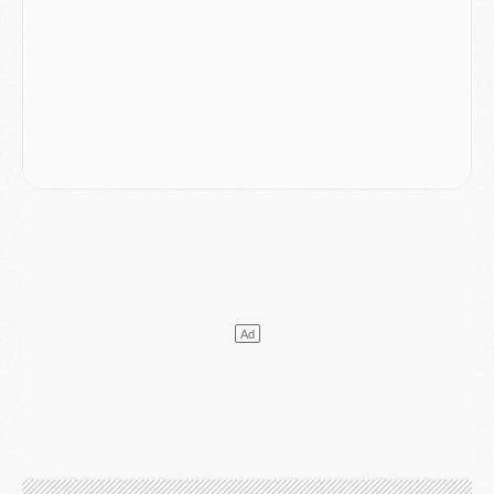
Mercato
- Ferran Torres ne serait pas à vendre, mais...
Europe
- Gros coup dur pour Aston Villa avant de croiser le PSG
DIMANCHE 02 AOÛT
Mercato
- Le transfert de Kolo Muani à la Juventus est officiel
Mercato
- [MAJ] Le PSG a fait une grosse offre à Parme pour Suzuki
Mercato
- Le PSG a envoyé une première offre pour Mika Godts
Club
- Après Pacho, d'autres retours en vue
Mercato
- Changement de dernière minute pour Kolo Muani
SAMEDI 01 AOÛT
Mercato
- L'agent de Mika Godts confirme un accord avec le PSG
Club
- Quels numéros de maillot pour Akliouche et Digne au PSG ?
Match
- Un hommage prévu lors de Brest/PSG
Mercato
- Le PSG et le Barça ont rendez-vous pour Ferran Torres
Mercato
- Guéla Doué dans les listes du PSG
Mercato
- Le transfert de Mika Godts au PSG en bonne voie
VENDREDI 31 JUILLET
Match
- Un diffuseur annoncé pour les deux premiers matchs amicaux du PSG