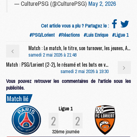
— CulturePSG (@CulturePSG)
May 2, 2026
Cet article vous a plu ? Partagez le :
#PSG/Lorient
#Réactions
#Luis Enrique
#Ligue 1
Match : Le match, le titre, son turnover, les jeunes, Arteta, etc, la conf' complète de Luis Enrique après PSG/Lorient (2-2)
samedi 2 mai 2026 à 21:48
Match : PSG/Lorient (2-2), le résumé et les buts en video
samedi 2 mai 2026 à 19:30
Vous pouvez retrouver les commentaires de l'article sous les
publicités.
Match lié
Ligue 1
2
2
32ème journée