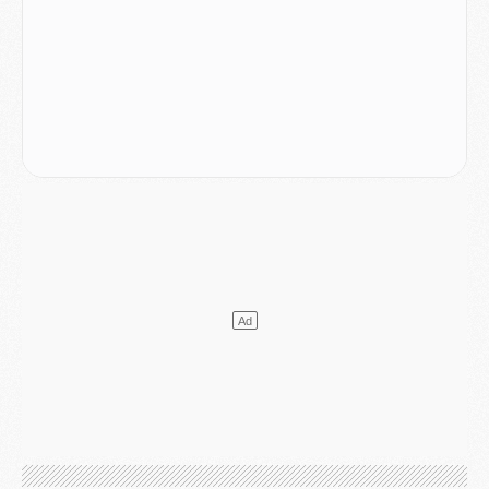
Match
- Majorque/PSG, quelle compo pour le premier match de la saison 2026/27 ?
MARDI 04 AOÛT
Europe
- Les chapeaux provisoires de la Ligue des champions 2026/27
Podcast
- Podcast CulturePSG : Akliouche présenté par un fan de Monaco
Club
- Le PSG dévoile sa première collection d'entraînement pour 2026/2027
Discipline
- Un arbitre inattendu, mais porte-bonheur pour Lens/PSG
Match
- Majorque/PSG, sur quelle chaine et à quelle heure regarder le match ?
Mercato
- Le plan du PSG pour Suzuki et Chevalier se précise
Mercato
- L'Ajax refuse la première offre du PSG pour Godts
Mercato
- Le PSG veut accélérer, Ferran Torres temporise
Mercato
- Liverpool encore très loin du compte pour Barcola
LUNDI 03 AOÛT
Match
- Podcast CulturePSG : Mercato (Godts, Suzuki, Akliouche, Barcola, etc)
Mercato
- L'Ajax attend bien plus de 45M pour Mika Godts
Club
- Quatre retours importants dans le groupe du PSG, et un plus discret
Mercato
- Ayari file en Ligue 2
Club
- Le PSG s'associe avec un géant de la tech
Mercato
- Vu d'Italie, le transfert de Suzuki au PSG est bien engagé