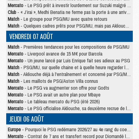
Mercato
- Le PSG prêt à investir lourdement sur Suzuki malgré Safonov et Chevalier
Club
- « J’irai », Medhi Benatia ne ferme pas la porte à une arrivée au PSG
Match
- Le groupe pour PSG/MU avec quatre retours
Match
- Quelques cadres prêts pour PSG/MU, mais pas Akliouche ?
VENDREDI 07 AOÛT
Match
- Premières tendances pour les compositions de PSG/MU
Mercato
- Liverpool avance de 15 M€ pour Barcola
Mercato
- Un jeune lancé par Luis Enrique fait ses adieux au PSG
Match
- PSG/MU, sur quelle chaine et à quelle heure regarder le match ?
Match
- Akliouche déjà à l'entraînement et concerné par PSG/MU ?
Match
- Les maillots de PSG/Aston Villa connus
Mercato
- Le PSG va augmenter son offre pour Godts
Mercato
- Le PSG avait un autre plan pour Mbaye
Mercato
- Le tableau mercato du PSG (été 2026)
Mercato
- Le PSG officialise Akliouche, sa deuxième recrue de l’été
JEUDI 06 AOÛT
Europe
- Pourquoi le PSG redémarre 2026/27 au 4e rang du coefficient UEFA
Mercato
- Contrat de 7 ans et transfert record pour Diomandé loin du PSG