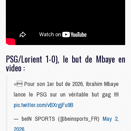
PSG/Lorient 1-0), le but de Mbaye en
video :
= Pour son 1er but de 2026, Ibrahim Mbaye
lance le PSG sur un véritable but gag !!!!
pic.twitter.com/vBXrgjFu9B
— beIN SPORTS (@beinsports_FR)
May 2,
2026