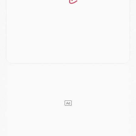
SAMEDI 01 AOÛT
Mercato
- L'agent de Mika Godts confirme un accord avec le PSG
Club
- Quels numéros de maillot pour Akliouche et Digne au PSG ?
Match
- Un hommage prévu lors de Brest/PSG
Mercato
- Le PSG et le Barça ont rendez-vous pour Ferran Torres
Mercato
- Guéla Doué dans les listes du PSG
Mercato
- Le transfert de Mika Godts au PSG en bonne voie
VENDREDI 31 JUILLET
Match
- Un diffuseur annoncé pour les deux premiers matchs amicaux du PSG
Mercato
- Le transfert d'Akliouche au PSG bouclé, le montant se précise
Club
- Un retour majeur dans le groupe du PSG
Club
- [MAJ] Ndjantou et deux jeunes du PSG annoncés dans un tournoi U21
Mercato
- L'étonnante piste Suzuki confirmée et onéreuse
JEUDI 30 JUILLET
Sélections
- Ancelotti fait le ménage au Brésil mais veut garder Marquinhos
Mercato
- Le statu quo du milieu du PSG se précise
Club
- Le PSG plutôt que la FIFA pour Al-Khelaïfi, poussé par l'UEFA ?