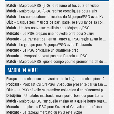
Match
- Majorque/PSG (3-0), le résumé et les buts en video
Match
- Majorque/PSG (3-0), reprise compliquée pour Paris
Match
- Les compositions officielles de Majorque/PSG avec Kvara et de nombreux jeunes
Club
- Casquettes, maillots de bain, padel, le PSG lance sa collection été
Match
- Un des nouveaux maillots pour Majorque/PSG
Mercato
- Le PSG prépare une nouvelle offre pour Suzuki
Mercato
- Le transfert de Ferran Torres au PSG réglé avant le 12 août ?
Match
- Le groupe pour Majorque/PSG avec 11 absents
Mercato
- Le PSG officialise un quatrième prêt
Mercato
- Liverpool ne veut pas que Barcola au PSG
Match
- Majorque/PSG, quelle compo pour le premier match de la saison 2026/27 ?
MARDI 04 AOÛT
Europe
- Les chapeaux provisoires de la Ligue des champions 2026/27
Podcast
- Podcast CulturePSG : Akliouche présenté par un fan de Monaco
Club
- Le PSG dévoile sa première collection d'entraînement pour 2026/2027
Discipline
- Un arbitre inattendu, mais porte-bonheur pour Lens/PSG
Match
- Majorque/PSG, sur quelle chaine et à quelle heure regarder le match ?
Mercato
- Le plan du PSG pour Suzuki et Chevalier se précise
Mercato
- Le tableau mercato du PSG (été 2026)