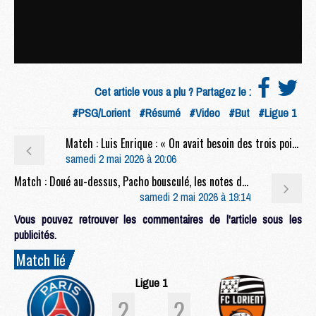
Cet article vous a plu ? Partagez le :
#PSG/Lorient
#Résumé
#Video
#But
#Ligue 1
Match : Luis Enrique : « On avait besoin des trois points »
samedi 2 mai 2026 à 20:06
Match : Doué au-dessus, Pacho bousculé, les notes de PSG/Lorient (2-2)
samedi 2 mai 2026 à 19:14
Vous pouvez retrouver les commentaires de l'article sous les
publicités.
Match lié
Ligue 1
2
2